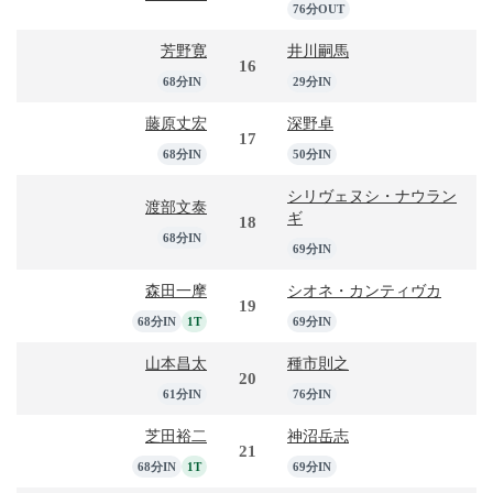
76分OUT
芳野寛
井川嗣馬
16
68分IN
29分IN
藤原丈宏
深野卓
17
68分IN
50分IN
シリヴェヌシ・ナウラン
渡部文泰
ギ
18
68分IN
69分IN
森田一摩
シオネ・カンティヴカ
19
68分IN
1T
69分IN
山本昌太
種市則之
20
61分IN
76分IN
芝田裕二
神沼岳志
21
68分IN
1T
69分IN