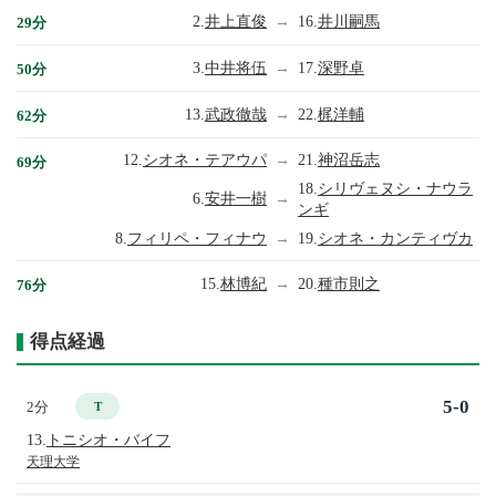
2.
井上直俊
→
16.
井川嗣馬
29分
3.
中井将伍
→
17.
深野卓
50分
13.
武政徹哉
→
22.
梶洋輔
62分
12.
シオネ・テアウパ
→
21.
神沼岳志
69分
18.
シリヴェヌシ・ナウラ
6.
安井一樹
→
ンギ
8.
フィリペ・フィナウ
→
19.
シオネ・カンティヴカ
15.
林博紀
→
20.
種市則之
76分
得点経過
5-0
2分
T
13.
トニシオ・バイフ
天理大学