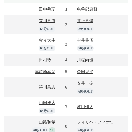
1
田中善聡
鳥谷部真賢
立川直道
井上直俊
2
68分OUT
29分OUT
金光大生
中井将伍
3
68分OUT
50分OUT
4
田村玲一
川端尚也
5
津留崎幸彦
斎田晃平
安井一樹
6
笹川昌志
69分OUT
山田雄大
7
濱口佳人
68分OUT
山路和希
フィリペ・フィナウ
8
68分OUT
1T
69分OUT