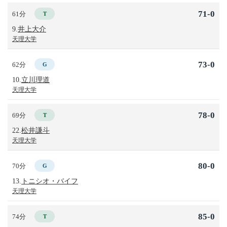
71-0
61分
T
9.
井上大介
天理大学
73-0
62分
G
10.
立川理道
天理大学
78-0
69分
T
22.
松井謙斗
天理大学
80-0
70分
G
13.
トニシオ・バイフ
天理大学
85-0
74分
T