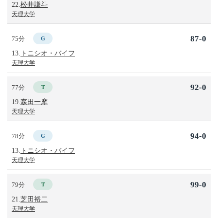
22.
松井謙斗
天理大学
87-0
75分
G
13.
トニシオ・バイフ
天理大学
92-0
77分
T
19.
森田一摩
天理大学
94-0
78分
G
13.
トニシオ・バイフ
天理大学
99-0
79分
T
21.
芝田裕二
天理大学