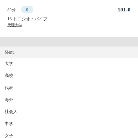
101-0
80分
G
13.
トニシオ・バイフ
天理大学
Menu
大学
高校
代表
海外
社会人
中学
女子