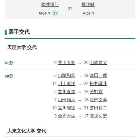
松井謙斗
梶洋輔
22
68分IN
2T
62分IN
選手交代
天理大学 交代
9.
井上大介
→
20.
山本昌太
61分
8.
山路和希
→
19.
森田一摩
68分
14.
川上道洋
→
22.
松井謙斗
2.
立川直道
→
16.
芳野寛
7.
山田雄大
→
18.
渡部文泰
10.
立川理道
→
21.
芝田裕二
3.
金光大生
→
17.
藤原丈宏
大東文化大学 交代