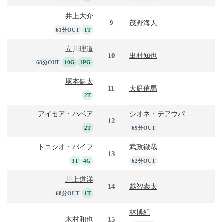
井上大介
9
茂野海人
61分OUT
1T
立川理道
10
出村知也
68分OUT
10G
1PG
塚本健太
11
大庭侑馬
2T
アイセア・ハベア
シオネ・テアウパ
12
2T
69分OUT
トニシオ・バイフ
武政徹哉
13
3T
4G
62分OUT
川上道洋
14
越智泰太
68分OUT
1T
林博紀
15
木村和也