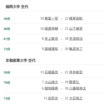
福岡大学 交代
10.
椎葉一登
→
22.
横尾宙軌
20分
14.
雄鹿幸輔
→
21.
山下健登
48分
8.
井上敬浩
→
18.
笠茂裕治
67分
9.
築城康拓
→
20.
亀原洸了
72分
京都産業大学 交代
13.
石蔵義浩
→
21.
井本彬宏
59分
7.
小山雄大
→
19.
鄭貴弘
70分
6.
畑地陽典
→
18.
八藤後裕太
15.
岩田光
→
22.
大石裕之
73分