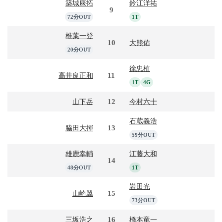
築城康拓
鈴江洋祐
9
72分OUT
1T
椎葉一登
10
大熊佑
20分OUT
徐忠植
11
高井良正和
1T
4G
12
山下岳
今村六十
石蔵義浩
13
脇田大揮
59分OUT
雄鹿幸輔
江藤大和
14
48分OUT
1T
岩田光
15
山崎翼
73分OUT
16
三坂浩之
橋本竜一