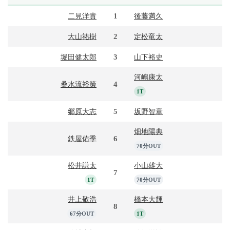
1
二見洋貴
後藤満久
2
大山祐樹
定松竜太
3
堀田健太郎
山下裕史
河嶋康太
4
桑水流裕策
1T
5
郷原大志
坂野智章
畑地陽典
6
鉄屋佑季
70分OUT
松井謙太
小山雄大
7
1T
70分OUT
井上敬浩
橋本大輝
8
67分OUT
1T