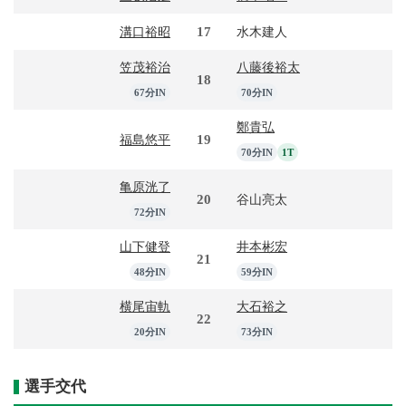
17
溝口裕昭
水木建人
笠茂裕治
八藤後裕太
18
67分IN
70分IN
鄭貴弘
19
福島悠平
70分IN
1T
亀原洸了
20
谷山亮太
72分IN
山下健登
井本彬宏
21
48分IN
59分IN
横尾宙軌
大石裕之
22
20分IN
73分IN
選手交代