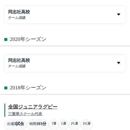
同志社高校
チーム成績
2020年シーズン
同志社高校
チーム成績
2018年シーズン
全国ジュニアラグビー
三重県スクール代表
0
0
0
0
3試合
103分
T
G
PG
DG
出場
時間