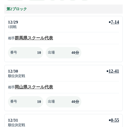
第2ブロック
12/29
7-14
●
1回戦
群馬県スクール代表
相手
10
40分
番号
出場
12/30
12-41
●
順位決定戦
岡山県スクール代表
相手
10
40分
番号
出場
12/31
0-55
●
順位決定戦