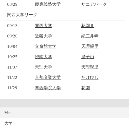
08/29
慶應義塾大学
サニアパーク
関西大学リーグ
09/13
関西大学
花園Ⅱ
09/26
近畿大学
紀三井寺
10/04
立命館大学
天理親里
10/25
摂南大学
皇子山
11/07
天理大学
天理親里
11/22
京都産業大学
たけびし
11/29
関西学院大学
花園
Menu
大学