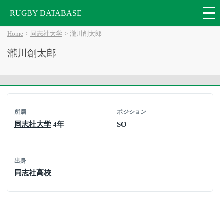
RUGBY DATABASE
Home
同志社大学
瀧川創太郎
瀧川創太郎
所属
ポジション
同志社大学
4年
SO
出身
同志社高校