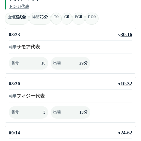
トンガ代表
0
0
0
0
3試合
75分
T
G
PG
DG
出場
時間
08/23
30-16
○
サモア代表
相手
18
29分
番号
出場
08/30
10-32
●
フィジー代表
相手
3
13分
番号
出場
09/14
24-62
●