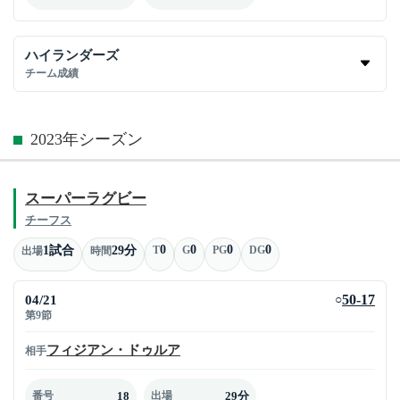
ハイランダーズ
チーム成績
2023年シーズン
スーパーラグビー
チーフス
0
0
0
0
1試合
29分
T
G
PG
DG
出場
時間
04/21
50-17
○
第9節
フィジアン・ドゥルア
相手
18
29分
番号
出場