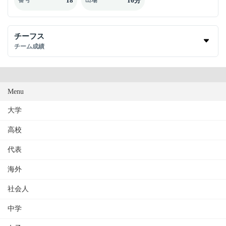
18
16分
番号
出場
チーフス
チーム成績
Menu
大学
高校
代表
海外
社会人
中学