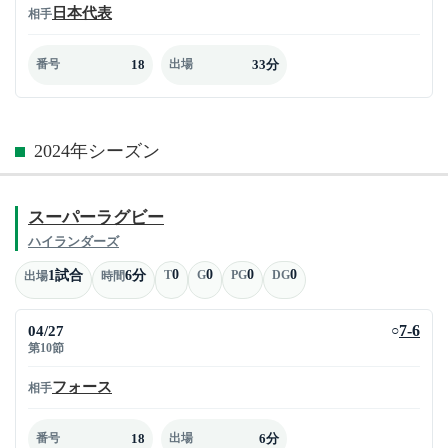
日本代表
相手
18
33分
番号
出場
2024年シーズン
スーパーラグビー
ハイランダーズ
0
0
0
0
1試合
6分
T
G
PG
DG
出場
時間
04/27
7-6
○
第10節
フォース
相手
18
6分
番号
出場