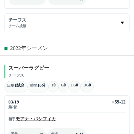
チーフス
チーム成績
2022年シーズン
スーパーラグビー
チーフス
0
0
0
0
1試合
16分
T
G
PG
DG
出場
時間
03/19
59-12
○
第2節
モアナ・パシフィカ
相手