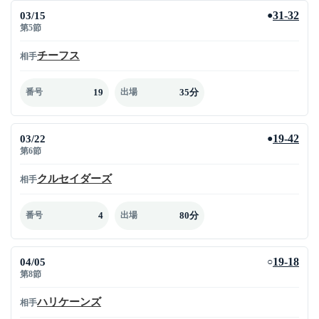
03/15
31-32
●
第5節
チーフス
相手
19
35分
番号
出場
03/22
19-42
●
第6節
クルセイダーズ
相手
4
80分
番号
出場
04/05
19-18
○
第8節
ハリケーンズ
相手