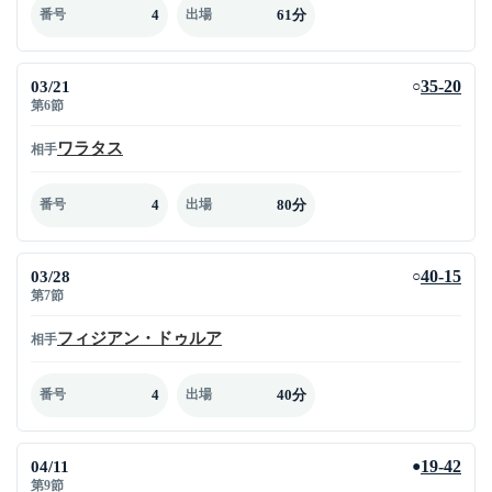
4
61分
番号
出場
03/21
35-20
○
第6節
ワラタス
相手
4
80分
番号
出場
03/28
40-15
○
第7節
フィジアン・ドゥルア
相手
4
40分
番号
出場
04/11
19-42
●
第9節