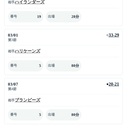
ハイランダーズ
相手
19
28分
番号
出場
03/01
33-29
○
第3節
ハリケーンズ
相手
5
80分
番号
出場
03/07
20-21
●
第4節
ブランビーズ
相手
5
80分
番号
出場