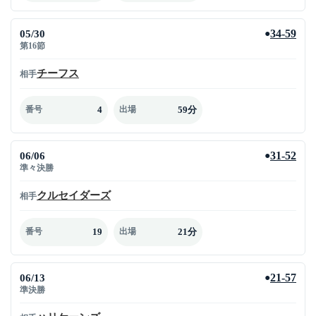
05/30
34-59
●
第16節
チーフス
相手
4
59分
番号
出場
06/06
31-52
●
準々決勝
クルセイダーズ
相手
19
21分
番号
出場
06/13
21-57
●
準決勝