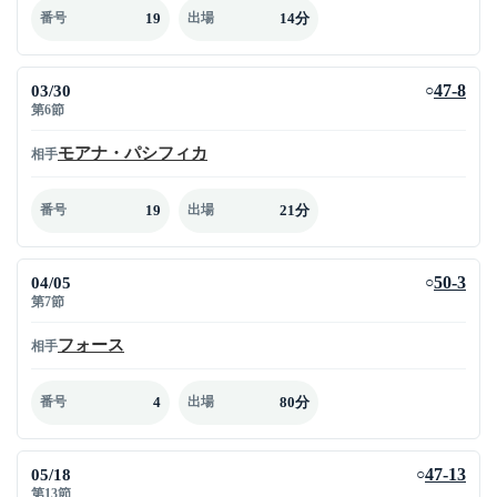
19
14分
番号
出場
03/30
47-8
○
第6節
モアナ・パシフィカ
相手
19
21分
番号
出場
04/05
50-3
○
第7節
フォース
相手
4
80分
番号
出場
05/18
47-13
○
第13節