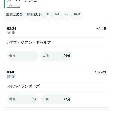
ブルーズ
0
0
0
0
12試合
533分
T
G
PG
DG
出場
時間
02/24
34-10
○
第1節
フィジアン・ドゥルア
相手
4
56分
番号
出場
03/01
37-29
○
第2節
ハイランダーズ
相手
19
72分
番号
出場