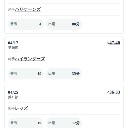
ハリケーンズ
相手
4
80分
番号
出場
04/17
47-40
○
第10節
ハイランダーズ
相手
19
35分
番号
出場
04/25
36-33
○
第11節
レッズ
相手
19
12分
番号
出場