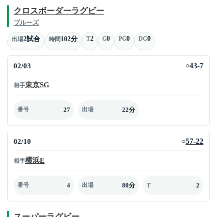
クロスボーダーラグビー
ブルーズ
2
0
0
0
2試合
102分
T
G
PG
DG
出場
時間
02/03
43-7
○
東京SG
相手
27
22分
番号
出場
02/10
57-22
○
横浜E
相手
4
80分
2
番号
出場
T
スーパーラグビー