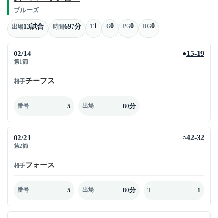
ブルーズ
1
0
0
0
13試合
697分
T
G
PG
DG
出場
時間
02/14
15-19
●
第1節
チーフス
相手
5
80分
番号
出場
02/21
42-32
○
第2節
フォース
相手
5
80分
1
番号
出場
T