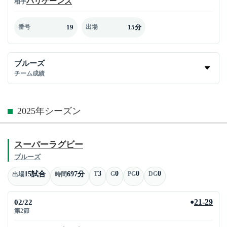
ハリケーンズ
相手
19
15分
番号
出場
ブルーズ
チーム成績
2025年シーズン
スーパーラグビー
ブルーズ
3
0
0
0
15試合
697分
T
G
PG
DG
出場
時間
02/22
21-29
●
第2節