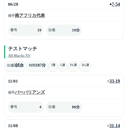
06/28
7-54
●
南アフリカ代表
相手
19
19分
番号
出場
テストマッチ
All Blacks XV
0
0
0
0
3試合
187分
T
G
PG
DG
出場
時間
11/01
33-19
○
バーバリアンズ
相手
4
80分
番号
出場
11/08
31-14
○