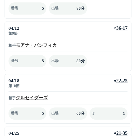
5
80分
番号
出場
04/12
36-17
○
第9節
モアナ・パシフィカ
相手
5
80分
番号
出場
04/18
22-25
●
第10節
クルセイダーズ
相手
5
60分
1
番号
出場
T
04/25
21-35
●