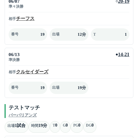
06/07
20-19
○
準々決勝
チーフス
相手
19
12分
1
番号
出場
T
06/13
14-21
●
準決勝
クルセイダーズ
相手
19
19分
番号
出場
テストマッチ
バーバリアンズ
0
0
0
0
1試合
19分
T
G
PG
DG
出場
時間