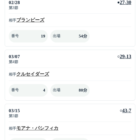
02/28
27-30
●
第3節
ブランビーズ
相手
19
54分
番号
出場
03/07
29-13
○
第4節
クルセイダーズ
相手
4
80分
番号
出場
03/15
43-7
○
第5節
モアナ・パシフィカ
相手