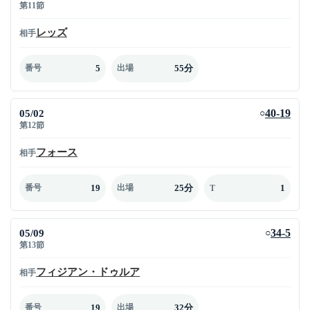
第11節
レッズ
相手
5
55分
番号
出場
05/02
40-19
○
第12節
フォース
相手
19
25分
1
番号
出場
T
05/09
34-5
○
第13節
フィジアン・ドゥルア
相手
19
32分
番号
出場