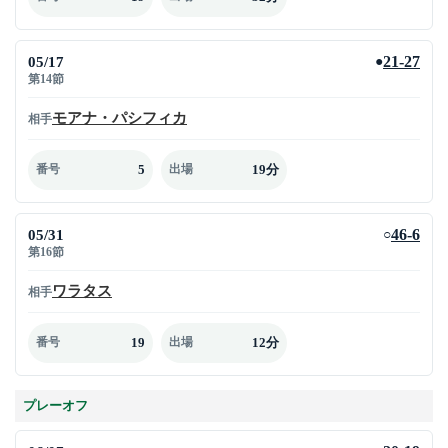
05/17
21-27
●
第14節
モアナ・パシフィカ
相手
5
19分
番号
出場
05/31
46-6
○
第16節
ワラタス
相手
19
12分
番号
出場
プレーオフ