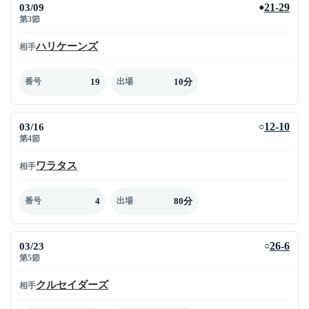
03/09
21-29
●
第3節
ハリケーンズ
相手
19
10分
番号
出場
03/16
12-10
○
第4節
ワラタス
相手
4
80分
番号
出場
03/23
26-6
○
第5節
クルセイダーズ
相手