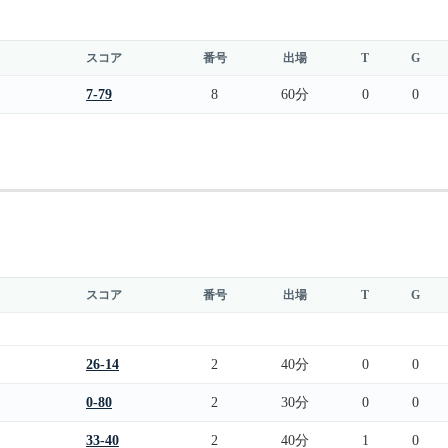
スコア
番号
出場
T
G
7-79
8
60分
0
0
スコア
番号
出場
T
G
26-14
2
40分
0
0
0-80
2
30分
0
0
33-40
2
40分
1
0