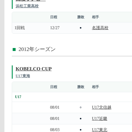
浜松工業高校
日程
勝敗
相手
1回戦
12/27
名護高校
●
2012年シーズン
KOBELCO CUP
U17東海
日程
勝敗
相手
U17
08/01
U17北信越
○
08/01
U17近畿
●
08/03
U17東北
●