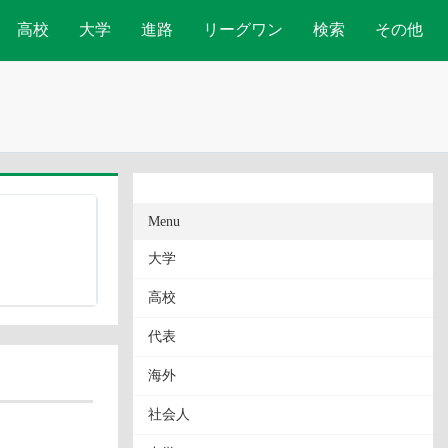
高校
大学
進路
リーグワン
検索
その他
Menu
大学
高校
代表
海外
社会人