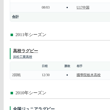
08/03
U17中国
●
合計
2011年シーズン
高校ラグビー
浜松工業高校
日程
勝敗
相手
2回戦
12/30
國學院栃木高校
●
2010年シーズン
全国ジュニアラグビー