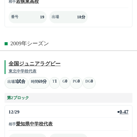
若狭東高校
相手
19
18分
番号
出場
2009年シーズン
全国ジュニアラグビー
東北中学校代表
1
0
0
0
3試合
69分
T
G
PG
DG
出場
時間
第2ブロック
12/29
0-47
●
愛知県中学校代表
相手