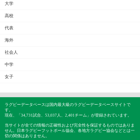
大学
高校
代表
海外
社会人
中学
女子
ラグビーデータベースは国内最大級のラグビーデータベースサイトで
す。
現在、「34,731試合、53,037人、2,401チーム」が登録されています。
当サイトが全ての情報の正確性および完全性を保証するものではありま
せん。日本ラグビーフットボール協会、各地方ラグビー協会などとは一
切の関係はありません。