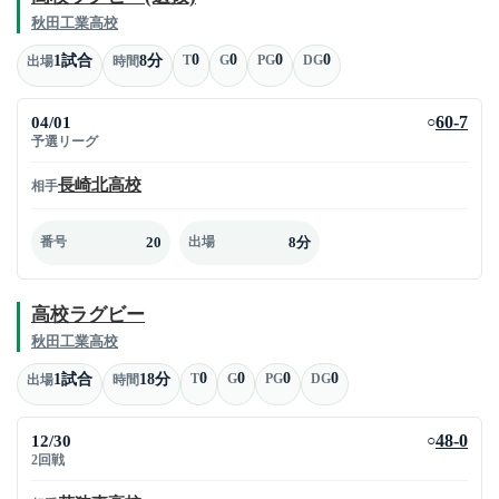
秋田工業高校
0
0
0
0
1試合
8分
T
G
PG
DG
出場
時間
04/01
60-7
○
予選リーグ
長崎北高校
相手
20
8分
番号
出場
高校ラグビー
秋田工業高校
0
0
0
0
1試合
18分
T
G
PG
DG
出場
時間
12/30
48-0
○
2回戦