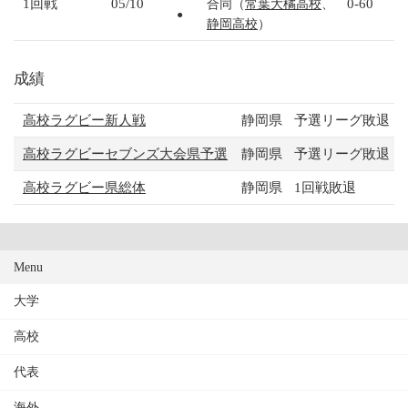
1回戦
05/10
0-60
合同（
常葉大橘高校
、
●
静岡高校
）
成績
高校ラグビー新人戦
静岡県
予選リーグ敗退
高校ラグビーセブンズ大会県予選
静岡県
予選リーグ敗退
高校ラグビー県総体
静岡県
1回戦敗退
Menu
大学
高校
代表
海外