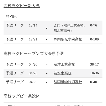
高校ラグビー新人戦
静岡県
予選リーグ
12/14
0-76
合同（
沼津工業高校
、
●
清水南高校
）
予選リーグ
12/21
静岡聖光学院高校
0-109
●
高校ラグビーセブンズ大会県予選
予選リーグ
04/26
沼津工業高校
38-17
○
予選リーグ
04/26
清水南高校
10-36
●
予選リーグ
04/26
静岡科学技術高校
0-40
●
高校ラグビー県総体