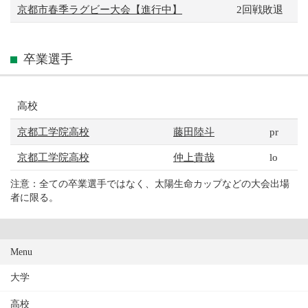
京都市春季ラグビー大会【進行中】
2回戦敗退
卒業選手
高校
京都工学院高校
藤田陸斗
pr
京都工学院高校
仲上貴哉
lo
注意：全ての卒業選手ではなく、太陽生命カップなどの大会出場
者に限る。
Menu
大学
高校