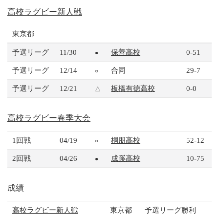
高校ラグビー新人戦
東京都
予選リーグ
11/30
保善高校
0-51
●
予選リーグ
12/14
合同
29-7
○
予選リーグ
12/21
板橋有徳高校
0-0
△
高校ラグビー春季大会
1回戦
04/19
桐朋高校
52-12
○
2回戦
04/26
成蹊高校
10-75
●
成績
高校ラグビー新人戦
東京都
予選リーグ勝利