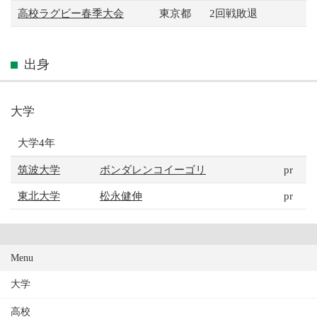
高校ラグビー春季大会
東京都
2回戦敗退
出身
大学
大学4年
筑波大学
ボンダレンコイーゴリ
pr
東北大学
松永健伸
pr
Menu
大学
高校