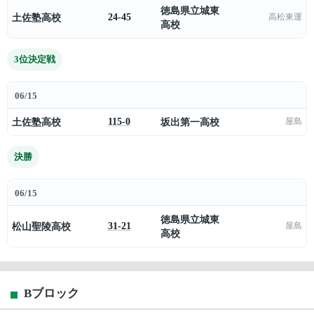
徳島県立城東
土佐塾高校
24-45
高松東運
高校
3位決定戦
06/15
土佐塾高校
115-0
坂出第一高校
屋島
決勝
06/15
徳島県立城東
松山聖陵高校
31-21
屋島
高校
Bブロック