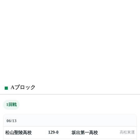
Aブロック
1回戦
06/13
松山聖陵高校
129-0
坂出第一高校
高松東運