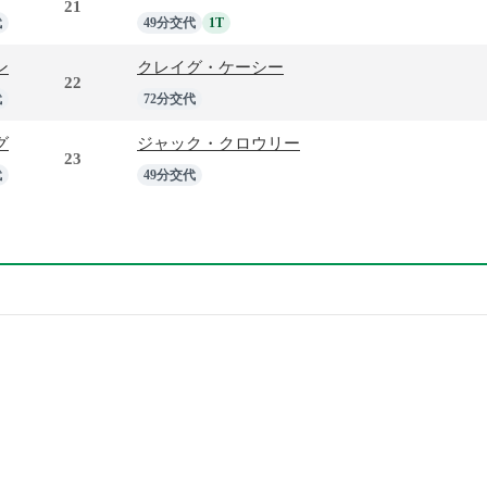
21
代
49分交代
1T
ン
クレイグ・ケーシー
22
代
72分交代
グ
ジャック・クロウリー
23
代
49分交代