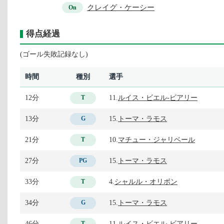
クレイグ・ケーシー
On
得点経過
(ゴール失敗記録なし)
時間
種別
選手
12分
11.
ルイス・ビエル-ビアリー
T
13分
15.
トーマ・ラモス
G
21分
10.
マチュー・ジャリベール
T
27分
15.
トーマ・ラモス
PG
33分
4.
シャルル・オリボン
T
34分
15.
トーマ・ラモス
G
46分
11.
ルイス・ビエル-ビアリー
T