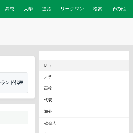
高校
大学
進路
リーグワン
検索
その他
Menu
大学
ルランド代表
高校
代表
海外
社会人