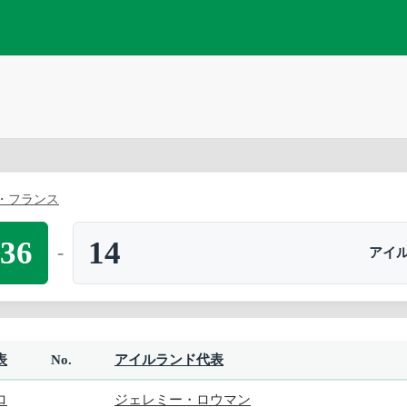
・フランス
36
14
-
アイ
表
No.
アイルランド代表
ロ
ジェレミー・ロウマン