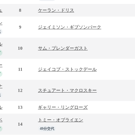
ュ
8
ケーラン・ドリス
ン
9
ジェイミソン・ギブソンパーク
代
ル
10
サム・プレンダーガスト
T
ー
11
ジェイコブ・ストックデール
T
ナ
12
スチュアート・マクロスキー
代
ル
13
ギャリー・リングローズ
ベ
トミー・オブライエン
14
T
49分交代