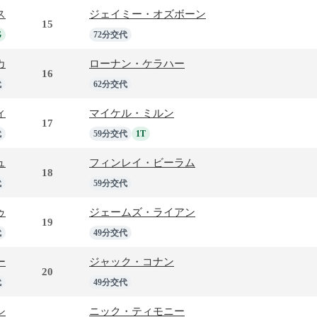
ス
ジェイミー・オズボーン
15
G
72分交代
カ
ローナン・ケラハー
16
代
62分交代
ィ
マイケル・ミルン
17
代
59分交代
1T
ュ
フィンレイ・ビーラム
18
代
59分交代
ゥ
ジェームズ・ライアン
19
代
49分交代
ー
ジャック・コナン
20
代
49分交代
シ
ニック・ティモニー