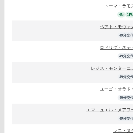
トーマ・ラモ
4G
1P
ペアト・モヴァ
49分交
ロドリグ・ネテ
49分交
レジス・モンターニ
49分交
ユーゴ・オラド
49分交
エマニュエル・メアフ
49分交
レニ・ヌ