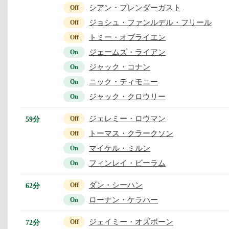
シアン・プレンダーガスト
Off
ジョシュ・ファンルデル・フリール
Off
トミー・オブライエン
Off
ジェームズ・ライアン
On
ジャック・コナン
On
ニック・ティモニー
On
ジャック・クロウリー
On
ジェレミー・ロウマン
59分
Off
トーマス・クラークソン
Off
マイケル・ミルン
On
フィンレイ・ビーラム
On
ダン・シーハン
62分
Off
ローナン・ケラハー
On
ジェイミー・オズボーン
72分
Off