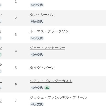
1
代
59分交代
ン
ダン・シーハン
2
代
62分交代
リ
トーマス・クラークソン
3
代
59分交代
ン
ジョー・マッカーシー
4
T
49分交代
ル
5
タイグ・バーン
代
ロ
シアン・プレンダーガスト
6
代
49分交代
2G
ジョシュ・ファンルデル・フリール
ウ
7
49分交代