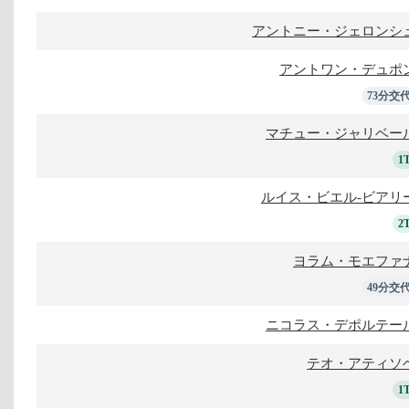
アントニー・ジェロンシ
アントワン・デュポ
73分交
マチュー・ジャリベー
1
ルイス・ビエル-ビアリ
2
ヨラム・モエファ
49分交
ニコラス・デポルテー
テオ・アティソ
1