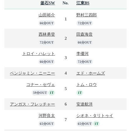
釜石SW
No.
江東BS
山田裕介
野村三四郎
1
66分OUT
72分OUT
西林勇登
田森海音
2
72分OUT
66分OUT
トロイ・ハレット
李優河
3
66分OUT
72分OUT
4
ベンジャミン・ニーニー
エド・ホームズ
コナー・セヴェ
トム・ロウ
5
59分OUT
1T
1T
6
アンガス・フレッチャー
安達航洋
河野良太
シオネ・タリトゥイ
7
65分OUT
65分OUT
1T