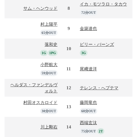
イカ・モツラロ・タカウ
8
サム・ヘンウッド
72分OUT
村上陽平
9
金築達也
65分OUT
落和史
ビリー・バーンズ
10
1G
1PG
3G
小野航大
11
尾﨑達洋
59分OUT
ヘルダス・ファンデルヴ
12
テレンス・へプテマ
ォルト
村田オスカロイド
藤岡竜也
13
30分OUT
68分OUT
西端玄汰
14
川上剛右
75分OUT
2T