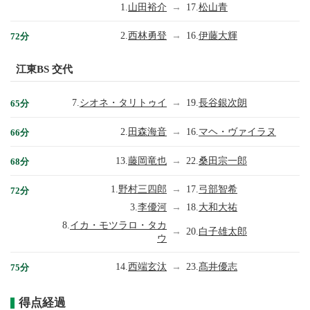
1.
山田裕介
→
17.
松山青
2.
西林勇登
→
16.
伊藤大輝
72分
江東BS 交代
7.
シオネ・タリトゥイ
→
19.
長谷銀次朗
65分
2.
田森海音
→
16.
マヘ・ヴァイラヌ
66分
13.
藤岡竜也
→
22.
桑田宗一郎
68分
1.
野村三四郎
→
17.
弓部智希
72分
3.
李優河
→
18.
大和大祐
8.
イカ・モツラロ・タカ
→
20.
白子雄太郎
ウ
14.
西端玄汰
→
23.
髙井優志
75分
得点経過