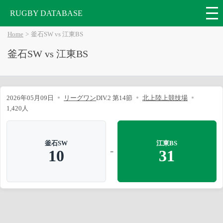
RUGBY DATABASE
Home
釜石SW vs 江東BS
釜石SW vs 江東BS
2026年05月09日
リーグワン
DIV.2 第14節
北上陸上競技場
1,420人
釜石SW
江東BS
-
10
31