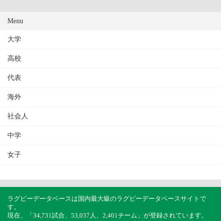
Menu
大学
高校
代表
海外
社会人
中学
女子
ラグビーデータベースは国内最大級のラグビーデータベースサイトで
す。
現在、「34,731試合、53,037人、2,401チーム」が登録されています。