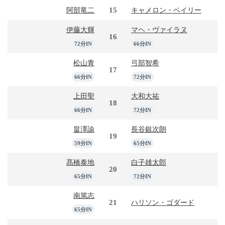
15
阿部竜二
キャメロン・ベイリー
伊藤大輝
マヘ・ヴァイラヌ
16
72分IN
66分IN
松山青
弓部智希
17
66分IN
72分IN
上田聖
大和大祐
18
66分IN
72分IN
畠澤諭
長谷銀次朗
19
59分IN
65分IN
髙橋泰地
白子雄太郎
20
65分IN
72分IN
南篤志
21
ハリソン・ゴダード
65分IN