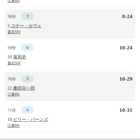
江東BS
8-24
58分
T
5.
コナー・セヴェ
釜石SW
10-24
59分
G
10.
落和史
釜石SW
10-29
70分
T
22.
桑田宗一郎
江東BS
10-31
71分
G
10.
ビリー・バーンズ
江東BS