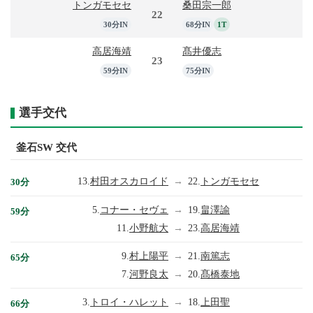
トンガモセセ
桑田宗一郎
22
30分IN
68分IN
1T
高居海靖
髙井優志
23
59分IN
75分IN
選手交代
釜石SW 交代
13.
村田オスカロイド
→
22.
トンガモセセ
30分
5.
コナー・セヴェ
→
19.
畠澤諭
59分
11.
小野航大
→
23.
高居海靖
9.
村上陽平
→
21.
南篤志
65分
7.
河野良太
→
20.
髙橋泰地
3.
トロイ・ハレット
→
18.
上田聖
66分