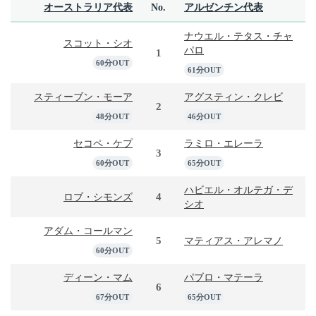
オーストラリア代表
No.
アルゼンチン代表
ナウエル・テタス・チャ
スコット・シオ
パロ
1
60分OUT
61分OUT
スティーブン・モーア
アグスティン・クレビ
2
48分OUT
46分OUT
セコペ・ケプ
ラミロ・エレーラ
3
60分OUT
65分OUT
ハビエル・オルテガ・デ
4
ロブ・シモンズ
シオ
アダム・コールマン
5
マティアス・アレマノ
60分OUT
ディーン・マム
パブロ・マテーラ
6
67分OUT
65分OUT