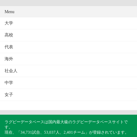
Menu
大学
高校
代表
海外
社会人
中学
女子
ラグビーデータベースは国内最大級のラグビーデータベースサイトで
す。
現在、「34,731試合、53,037人、2,401チーム」が登録されています。