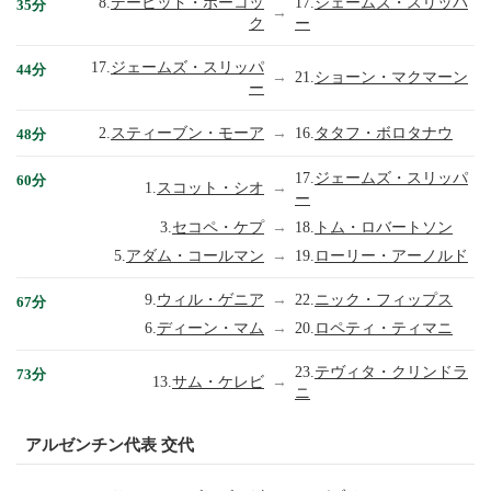
8.
デービッド・ポーコッ
17.
ジェームズ・スリッパ
35分
→
ク
ー
17.
ジェームズ・スリッパ
44分
→
21.
ショーン・マクマーン
ー
2.
スティーブン・モーア
→
16.
タタフ・ボロタナウ
48分
17.
ジェームズ・スリッパ
60分
1.
スコット・シオ
→
ー
3.
セコペ・ケプ
→
18.
トム・ロバートソン
5.
アダム・コールマン
→
19.
ローリー・アーノルド
9.
ウィル・ゲニア
→
22.
ニック・フィップス
67分
6.
ディーン・マム
→
20.
ロペティ・ティマニ
23.
テヴィタ・クリンドラ
73分
13.
サム・ケレビ
→
ニ
アルゼンチン代表 交代