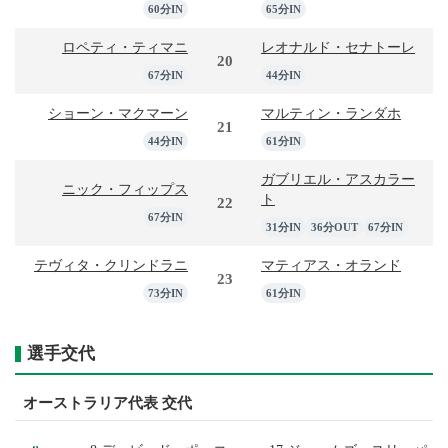
60分IN
65分IN
ロペティ・ティマニ
レオナルド・セナトーレ
20
67分IN
44分IN
ショーン・マクマーン
マルティン・ランダホ
21
44分IN
61分IN
ガブリエル・アスカラー
ニック・フィップス
ト
22
67分IN
31分IN
36分OUT
67分IN
テヴィタ・クリンドラニ
マティアス・オランド
23
73分IN
61分IN
選手交代
オーストラリア代表 交代