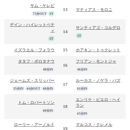
サム・ケレビ
13
マティアス・モロニ
73分OUT
1T
デイン・ハイレットペテ
サンティアゴ・コルデロ
ィ
14
1T
1T
15
イズラエル・フォラウ
ホアキン・トゥクレット
タタフ・ボロタナウ
フリアン・モントジャ
16
48分IN
46分IN
ジェームズ・スリッパー
ルーカス・ノゲラ・バズ
17
35分IN
44分OUT
60分IN
61分IN
エンリケ・ピエロ・ヘイ
トム・ロバートソン
ラン
18
60分IN
65分IN
ローリー・アーノルド
マルコス・クレメル
19