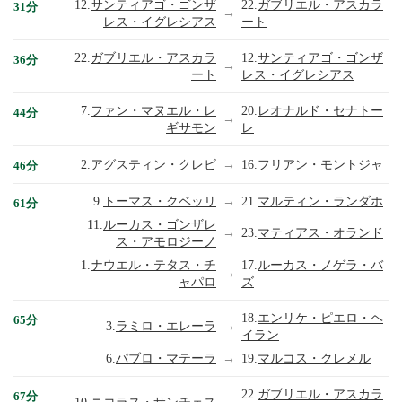
12.
サンティアゴ・ゴンザ
22.
ガブリエル・アスカラ
31分
→
レス・イグレシアス
ート
22.
ガブリエル・アスカラ
12.
サンティアゴ・ゴンザ
36分
→
ート
レス・イグレシアス
7.
ファン・マヌエル・レ
20.
レオナルド・セナトー
44分
→
ギサモン
レ
2.
アグスティン・クレビ
→
16.
フリアン・モントジャ
46分
9.
トーマス・クベッリ
→
21.
マルティン・ランダホ
61分
11.
ルーカス・ゴンザレ
→
23.
マティアス・オランド
ス・アモロジーノ
1.
ナウエル・テタス・チ
17.
ルーカス・ノゲラ・バ
→
ャパロ
ズ
18.
エンリケ・ピエロ・ヘ
65分
3.
ラミロ・エレーラ
→
イラン
6.
パブロ・マテーラ
→
19.
マルコス・クレメル
22.
ガブリエル・アスカラ
67分