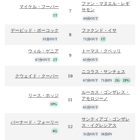
ファン・マヌエル・レギ
マイケル・フーパー
サモン
7
1T
44分OUT
デービッド・ポーコック
ファクンド・イサ
8
35分OUT
71分OUT
1T
ウィル・ゲニア
トーマス・クベッリ
9
67分OUT
2T
61分OUT
ニコラス・サンチェス
10
クウェイド・クーパー
67分OUT
71分IN
2G
2PG
ルーカス・ゴンザレス・
リース・ホッジ
アモロジーノ
11
1PG
61分OUT
サンティアゴ・ゴンザレ
バーナード・フォーリー
ス・イグレシアス
12
4G
31分OUT
36分IN