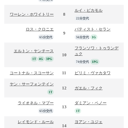
ルイ・ピカモル
8
ワーレン・ホワイトリー
22分交代
ロス・クロニエ
バティスト・セラン
9
65分交代
56分交代
1G
フランソワ・トゥランデ
エルトン・ヤンチース
ュク
10
1T
4G
3PG
74分交代
1PG
11
コートナル・スコーサン
ビリミ・ヴァカタワ
ヤン・サーフォンテイン
12
ガエル・フィク
1T
ライオネル・マプー
ダミアン・ペノー
13
65分交代
1T
レイモンド・ルール
ヨアン・ユジェ
14