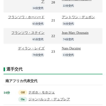
ア
20
22分交代
14分交代
フランソワ・ホーハード
アントワン・デュポン
21
65分交代
56分交代
フランソワ・ステイン
Jean-Marc Doussain
22
65分交代
74分交代
ディラン・レイズ
Nans Ducuing
23
79分交代
13分交代
選手交代
南アフリカ代表交代
テボホ・モホジェ
14分
Off
ジャン=ルック・デュプレア
On