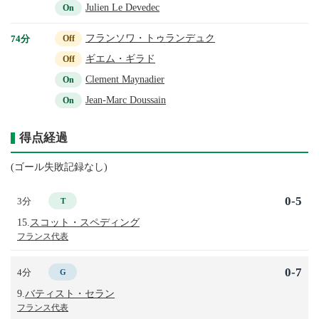
Julien Le Devedec
On
フランソワ・トゥランデュク
74分
Off
ギエム・ギラド
Off
Clement Maynadier
On
Jean-Marc Doussain
On
得点経過
(ゴール失敗記録なし)
0-5
3分
T
15.
スコット・スペディング
フランス代表
0-7
4分
G
9.
バティスト・セラン
フランス代表