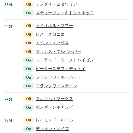
テンダイ・ムタワリア
53分
Off
スティーブン・キトシュホッフ
On
ライオネル・マプー
65分
Off
ロス・クロニエ
Off
エベン・エツベス
Off
フランス・マルハーバー
Off
コーランド・ウーストハイゼン
On
ピーターステフ・デュトイ
On
フランソワ・ホーハード
On
フランソワ・ステイン
On
マルコム・マークス
74分
Off
ボンギ・ンボナンビ
On
レイモンド・ルール
79分
Off
ディラン・レイズ
On