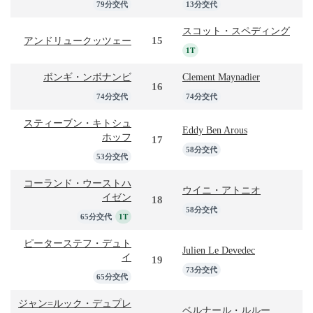
79分交代
13分交代
スコット・スペディング
15
アンドリュークッツェー
1T
ボンギ・ンボナンビ
Clement Maynadier
16
74分交代
74分交代
スティーブン・キトシュ
Eddy Ben Arous
ホッフ
17
58分交代
53分交代
コーランド・ウーストハ
ウイニ・アトニオ
イゼン
18
58分交代
65分交代
1T
ピーターステフ・デュト
Julien Le Devedec
イ
19
73分交代
65分交代
ジャン=ルック・デュプレ
ベルナール・ルルー