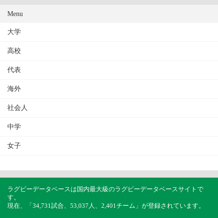
Menu
大学
高校
代表
海外
社会人
中学
女子
ラグビーデータベースは国内最大級のラグビーデータベースサイトで
す。
現在、「34,731試合、53,037人、2,401チーム」が登録されています。