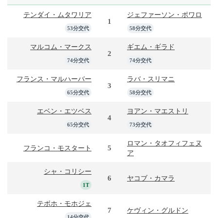
テンダイ・ムタワリア
ジェファーソン・ポワロ
1
53分交代
58分交代
マルコム・マークス
ギエム・ギラド
2
74分交代
74分交代
フランス・マルハーバー
ラバ・スリマニ
3
65分交代
58分交代
エベン・エツベス
ヨアン・マエストリ
4
65分交代
73分交代
ロマン・タオフィフェヌ
5
フランコ・モスタート
ア
シャ・コリシー
6
ヤコブ・カマラ
1T
テボホ・モホジェ
7
ケヴィン・グルドン
14分交代