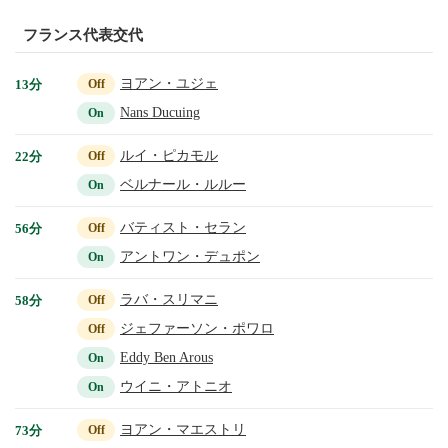
フランス代表交代
ヨアン・ユジェ
13分
Off
Nans Ducuing
On
ルイ・ピカモル
22分
Off
ベルナール・ルルー
On
バティスト・セラン
56分
Off
アントワン・デュポン
On
ラバ・スリマニ
58分
Off
ジェファーソン・ポワロ
Off
Eddy Ben Arous
On
ウイニ・アトニオ
On
ヨアン・マエストリ
73分
Off