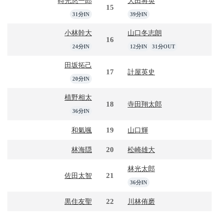
時光悠一郎
大田将英
15
31分IN
39分IN
小林幹大
山口冬志朗
16
24分IN
12分IN
31分OUT
田坂拓己
17
計屋英史
20分IN
植野相太
18
寺田翔太郎
36分IN
19
和氣颯
山口輝
20
林海隠
松崎雄大
林光太郎
21
佐田太智
36分IN
22
黒住友聖
川林侑磨