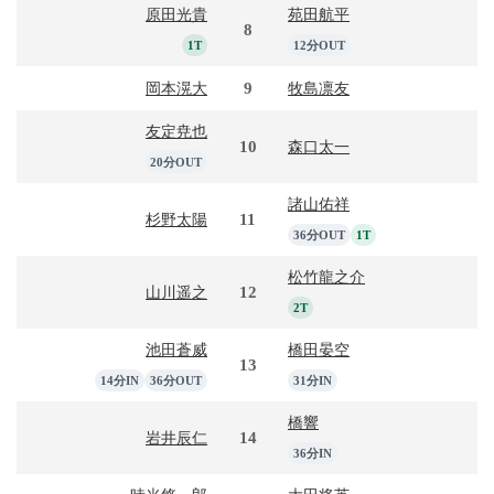
原田光貴
苑田航平
8
1T
12分OUT
9
岡本滉大
牧島凛友
友定尭也
10
森口太一
20分OUT
諸山佑祥
11
杉野太陽
36分OUT
1T
松竹龍之介
12
山川遥之
2T
池田蒼威
橋田晏空
13
14分IN
36分OUT
31分IN
橋響
14
岩井辰仁
36分IN