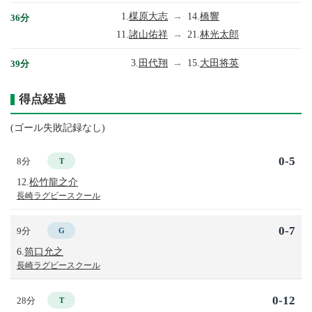
1.
楳原大志
→
14.
橋響
36分
11.
諸山佑祥
→
21.
林光太郎
3.
田代翔
→
15.
大田将英
39分
得点経過
(ゴール失敗記録なし)
0-5
8分
T
12.
松竹龍之介
長崎ラグビースクール
0-7
9分
G
6.
筒口允之
長崎ラグビースクール
0-12
28分
T