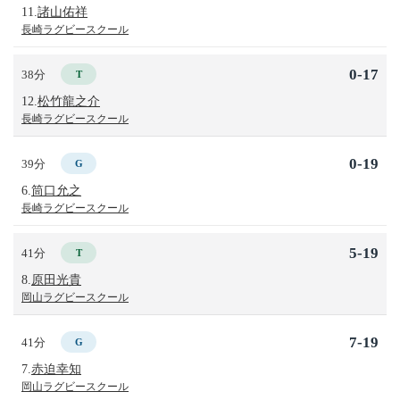
11.
諸山佑祥
長崎ラグビースクール
0-17
38分
T
12.
松竹龍之介
長崎ラグビースクール
0-19
39分
G
6.
筒口允之
長崎ラグビースクール
5-19
41分
T
8.
原田光貴
岡山ラグビースクール
7-19
41分
G
7.
赤迫幸知
岡山ラグビースクール