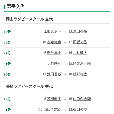
選手交代
岡山ラグビースクール 交代
2.
四宮勇斗
→
13.
池田蒼威
14分
10.
友定尭也
→
17.
田坂拓己
20分
6.
難波隼士
→
16.
小林幹大
24分
3.
竹内和
→
15.
時光悠一郎
31分
13.
池田蒼威
→
18.
植野相太
36分
長崎ラグビースクール 交代
8.
苑田航平
→
16.
山口冬志朗
12分
16.
山口冬志朗
→
13.
橋田晏空
31分