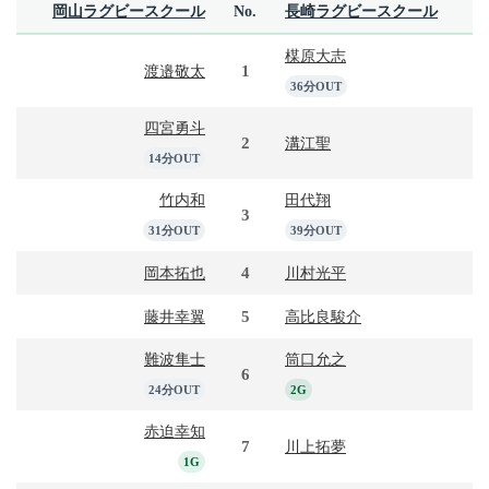
岡山ラグビースクール
No.
長崎ラグビースクール
楳原大志
1
渡邉敬太
36分OUT
四宮勇斗
2
溝江聖
14分OUT
竹内和
田代翔
3
31分OUT
39分OUT
4
岡本拓也
川村光平
5
藤井幸翼
高比良駿介
難波隼士
筒口允之
6
24分OUT
2G
赤迫幸知
7
川上拓夢
1G