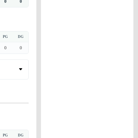
0
0
PG
DG
0
0
PG
DG