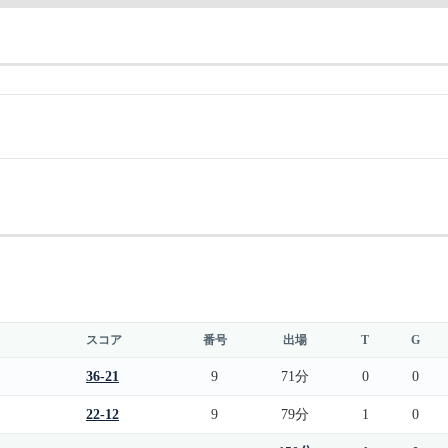
スコア
番号
出場
T
G
36-21
9
71分
0
0
22-12
9
79分
1
0