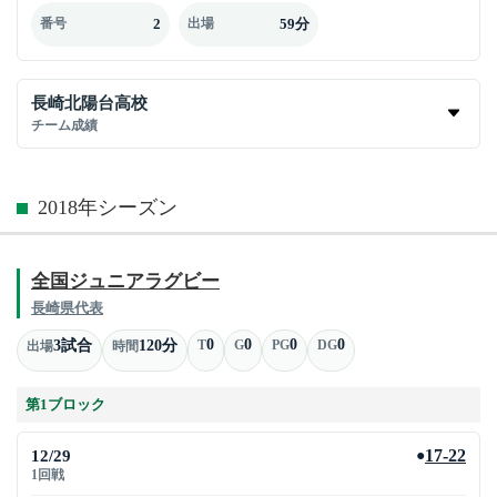
2
59分
番号
出場
長崎北陽台高校
チーム成績
2018年シーズン
全国ジュニアラグビー
長崎県代表
0
0
0
0
3試合
120分
T
G
PG
DG
出場
時間
第1ブロック
12/29
17-22
●
1回戦