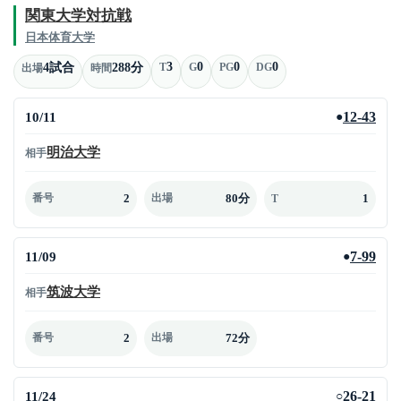
関東大学対抗戦
日本体育大学
3
0
0
0
4試合
288分
T
G
PG
DG
出場
時間
10/11
12-43
●
明治大学
相手
2
80分
1
番号
出場
T
11/09
7-99
●
筑波大学
相手
2
72分
番号
出場
11/24
26-21
○