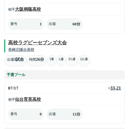
大阪桐蔭高校
相手
1
60分
番号
出場
高校ラグビーセブンズ大会
長崎北陽台高校
0
0
0
0
3試合
26分
T
G
PG
DG
出場
時間
予選プール
07/17
33-21
○
仙台育英高校
相手
9
12分
番号
出場