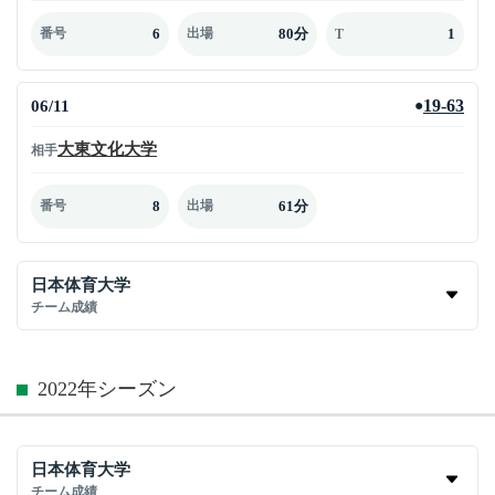
6
80分
1
番号
出場
T
06/11
19-63
●
大東文化大学
相手
8
61分
番号
出場
日本体育大学
チーム成績
2022年シーズン
日本体育大学
チーム成績