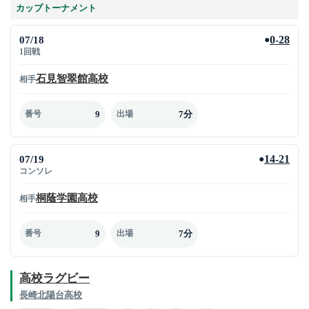
カップトーナメント
07/18
0-28
●
1回戦
石見智翠館高校
相手
9
7分
番号
出場
07/19
14-21
●
コンソレ
桐蔭学園高校
相手
9
7分
番号
出場
高校ラグビー
長崎北陽台高校