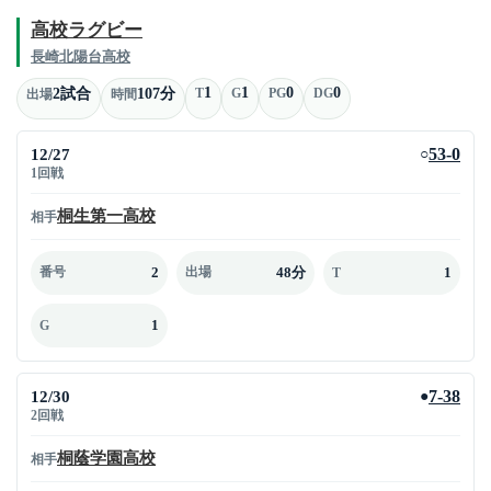
高校ラグビー
長崎北陽台高校
1
1
0
0
2試合
107分
T
G
PG
DG
出場
時間
12/27
53-0
○
1回戦
桐生第一高校
相手
2
48分
1
番号
出場
T
1
G
12/30
7-38
●
2回戦
桐蔭学園高校
相手