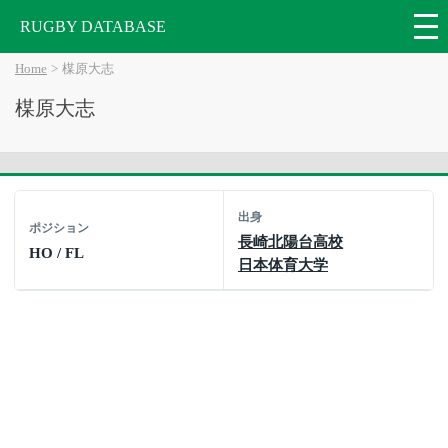
RUGBY DATABASE
Home
楳原大志
楳原大志
出身
ポジション
長崎北陽台高校
HO / FL
日本体育大学