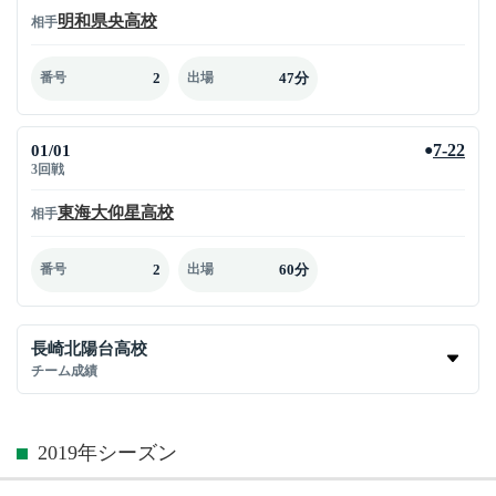
明和県央高校
相手
2
47分
番号
出場
01/01
7-22
●
3回戦
東海大仰星高校
相手
2
60分
番号
出場
長崎北陽台高校
チーム成績
2019年シーズン