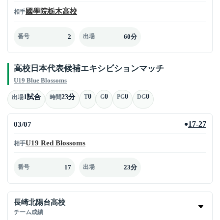
國學院栃木高校
相手
2
60分
番号
出場
高校日本代表候補エキシビションマッチ
U19 Blue Blossoms
0
0
0
0
1試合
23分
T
G
PG
DG
出場
時間
03/07
17-27
●
U19 Red Blossoms
相手
17
23分
番号
出場
長崎北陽台高校
チーム成績