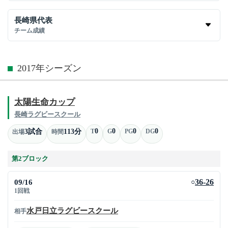
長崎県代表
チーム成績
2017年シーズン
太陽生命カップ
長崎ラグビースクール
0
0
0
0
3試合
113分
T
G
PG
DG
出場
時間
第2ブロック
09/16
36-26
○
1回戦
水戸日立ラグビースクール
相手