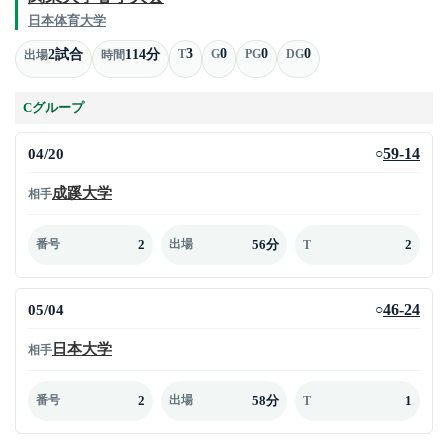
日本体育大学
3
0
0
0
2試合
114分
T
G
PG
DG
出場
時間
Cグループ
04/20
59-14
○
成蹊大学
相手
2
56分
2
番号
出場
T
05/04
46-24
○
日本大学
相手
2
58分
1
番号
出場
T