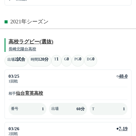
2021年シーズン
高校ラグビー(選抜)
長崎北陽台高校
1
0
0
0
2試合
120分
T
G
PG
DG
出場
時間
03/25
48-0
○
1回戦
仙台育英高校
相手
1
60分
1
番号
出場
T
03/26
7-19
●
2回戦