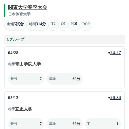
関東大学春季大会
日本体育大学
2
0
0
0
5試合
314分
T
G
PG
DG
出場
時間
Cグループ
04/28
24-27
●
青山学院大学
相手
7
69分
番号
出場
05/12
26-34
●
立正大学
相手
7
60分
1
番号
出場
T