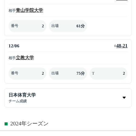
青山学院大学
相手
2
61分
番号
出場
12/06
48-21
○
立教大学
相手
2
75分
2
番号
出場
T
日本体育大学
チーム成績
2024年シーズン