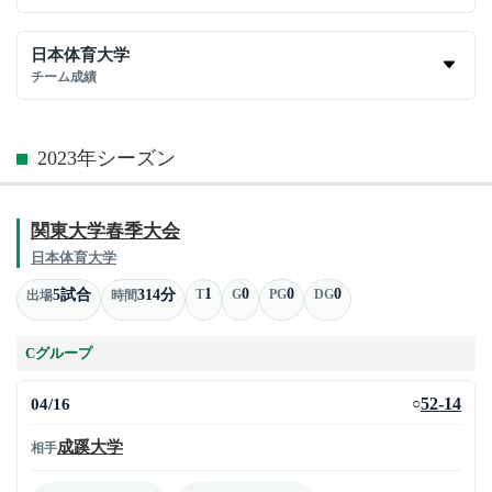
日本体育大学
チーム成績
2023年シーズン
関東大学春季大会
日本体育大学
1
0
0
0
5試合
314分
T
G
PG
DG
出場
時間
Cグループ
04/16
52-14
○
成蹊大学
相手