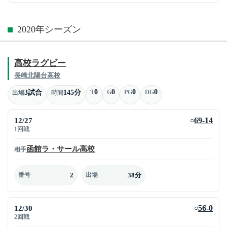
2020年シーズン
高校ラグビー
長崎北陽台高校
0
0
0
0
3試合
145分
T
G
PG
DG
出場
時間
12/27
69-14
○
1回戦
函館ラ・サール高校
相手
2
38分
番号
出場
12/30
56-0
○
2回戦