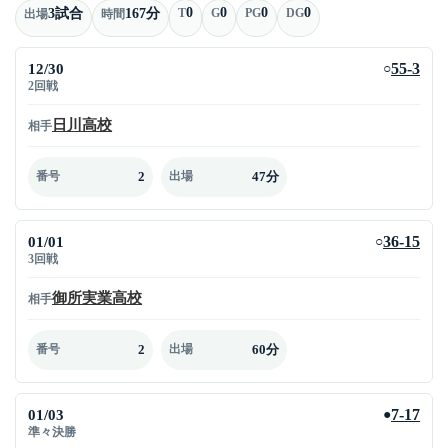
0
0
0
0
3試合
167分
T
G
PG
DG
出場
時間
12/30
55-3
○
2回戦
日川高校
相手
2
47分
番号
出場
01/01
36-15
○
3回戦
御所実業高校
相手
2
60分
番号
出場
01/03
7-17
●
準々決勝