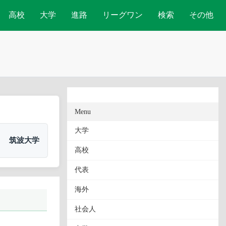
高校
大学
進路
リーグワン
検索
その他
Menu
大学
筑波大学
高校
代表
海外
社会人