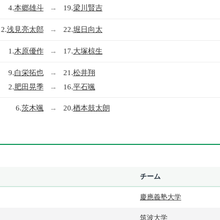
4.
本郷雄斗
→
19.
梁川賢吉
12.
浅見亮太郎
→
22.
堀日向太
1.
木原優作
→
17.
大塚椋生
9.
白栄拓也
→
21.
松井翔
2.
肥田晃季
→
16.
平石颯
6.
茨木颯
→
20.
楢本鼓太朗
チーム
慶應義塾大学
筑波大学