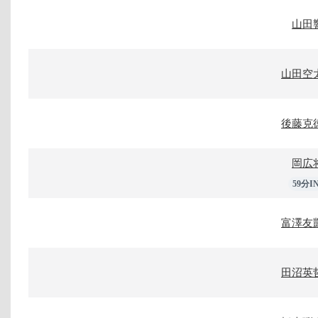
山田
山田空
後藤克
岡広
59分I
富澤友
田沼英