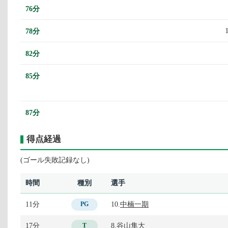
76分
78分
82分
85分
87分
得点経過
(ゴール失敗記録なし)
時間
種別
選手
11分
10.
中楠一期
PG
17分
8.
谷山隼大
T