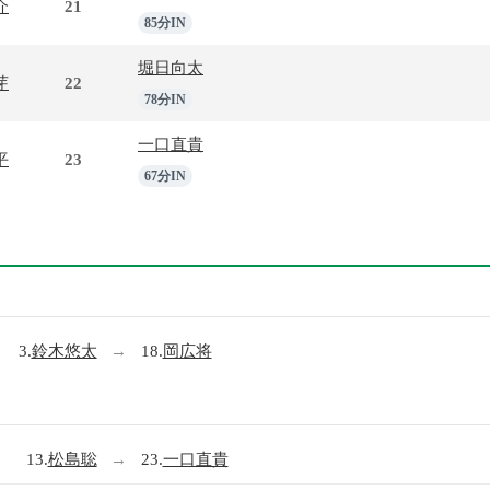
介
21
85分IN
堀日向太
芽
22
78分IN
一口直貴
平
23
67分IN
3.
鈴木悠太
→
18.
岡広将
13.
松島聡
→
23.
一口直貴