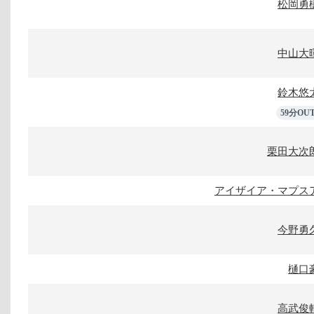
松岡勇
中山大
鈴木悠
59分OU
栗田大次
アイザイア・マプス
今野勇
樋口
高武俊