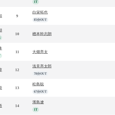
1T
白栄拓也
和
9
85分OUT
期
10
楢本幹志朗
G
隼
11
大畑亮太
T
浅見亮太郎
淳
12
78分OUT
松島聡
崇
13
67分OUT
濱島遼
悟
14
1T