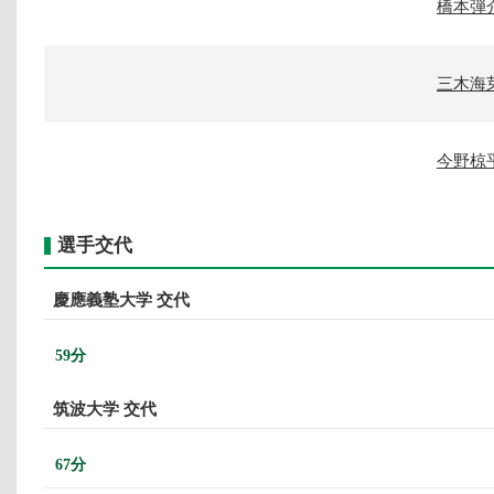
橋本弾
三木海
今野椋
選手交代
慶應義塾大学 交代
59分
筑波大学 交代
67分