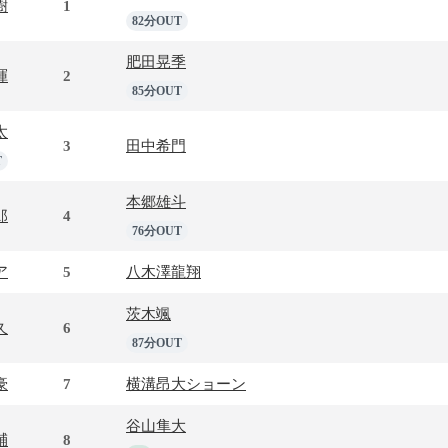
樹
1
82分OUT
肥田晃季
暉
2
85分OUT
太
3
田中希門
T
本郷雄斗
郎
4
76分OUT
ア
5
八木澤龍翔
茨木颯
久
6
87分OUT
豪
7
横溝昂大ショーン
谷山隼大
輔
8