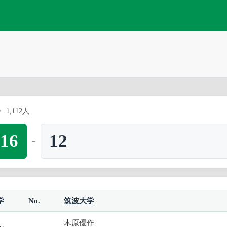
1,112人
16
12
-
学
No.
筑波大学
木原優作