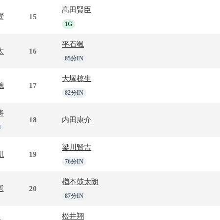
髙田賢臣
響
15
1G
平石颯
太
16
85分IN
大塚椋生
徳
17
82分IN
将
18
内田康介
N
梁川賢吉
凱
19
76分IN
楢本鼓太朗
哲
20
87分IN
松井翔