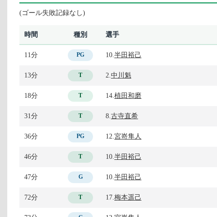
(ゴール失敗記録なし)
時間
種別
選手
11分
10.
半田裕己
PG
13分
2.
中川魁
T
18分
14.
植田和磨
T
31分
8.
古寺直希
T
36分
12.
宮嵜隼人
PG
46分
10.
半田裕己
T
47分
10.
半田裕己
G
72分
17.
梅本遥己
T