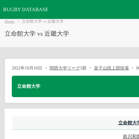
RUGBY DATABASE
Home
立命館大学 vs 近畿大学
立命館大学 vs 近畿大学
2022年10月16日
関西大学リーグ
3節
皇子山陸上競技場
8
立命館大学
立命館大
前川和