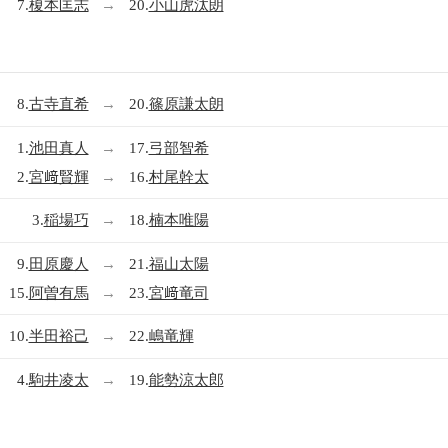
7.
榎本匡志
→
20.
小山虎汰朗
8.
古寺直希
→
20.
篠原謙太朗
1.
池田真人
→
17.
弓部智希
2.
宮﨑賢輝
→
16.
村尾幹太
3.
稲場巧
→
18.
楠本唯陽
9.
田原慶人
→
21.
福山太陽
15.
阿曽有馬
→
23.
宮﨑竜司
10.
半田裕己
→
22.
嶋竜輝
4.
駒井凌太
→
19.
能勢涼太郎