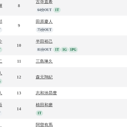
古寺直希
輝
8
64分OUT
1T
郎
田原慶人
9
T
75分OUT
介
半田裕己
10
T
81分OUT
1T
1G
1PG
二
11
三島琳久
人
12
森元翔紀
G
人
13
志和池昴豊
吾
植田和磨
14
T
1T
阿曽有馬