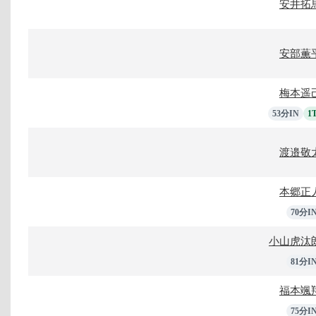
安井拓
安部薫
梅本遥
53分IN
1
渡邉敬
本郷正
70分I
小山虎汰
81分I
福本颯
75分I