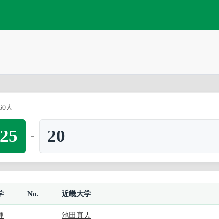
60人
25
20
-
学
No.
近畿大学
輝
池田真人