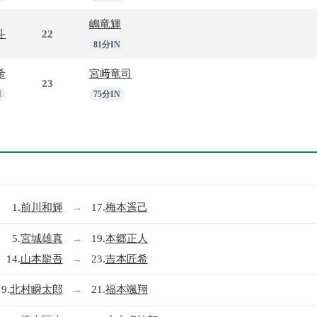
嶋竜輝
斗
22
81分IN
希
宮﨑竜司
23
N
75分IN
1.
前川和輝
→
17.
梅本遥己
5.
宮城雄真
→
19.
本郷正人
14.
山本龍吾
→
23.
吉本匠希
9.
北村瞬太郎
→
21.
福本颯翔