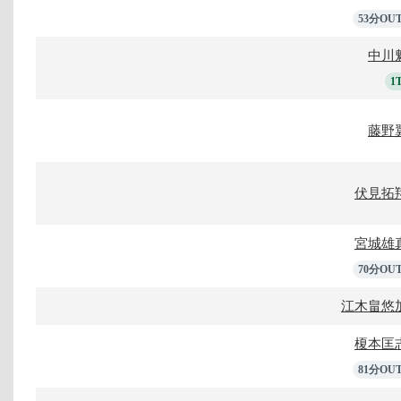
53分OU
中川
1
藤野
伏見拓
宮城雄
70分OU
江木畠悠
榎本匡
81分OU