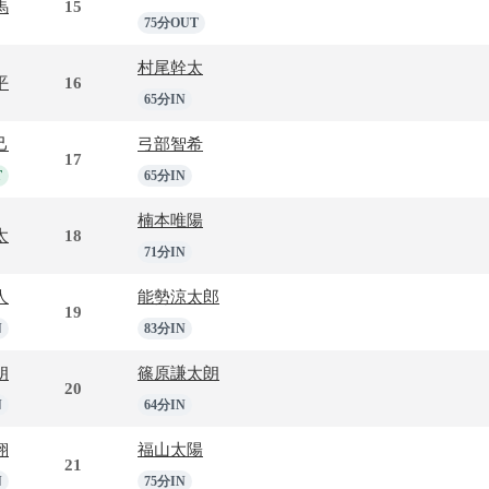
馬
15
75分OUT
村尾幹太
平
16
65分IN
己
弓部智希
17
T
65分IN
楠本唯陽
太
18
71分IN
人
能勢涼太郎
19
N
83分IN
朗
篠原謙太朗
20
N
64分IN
翔
福山太陽
21
N
75分IN