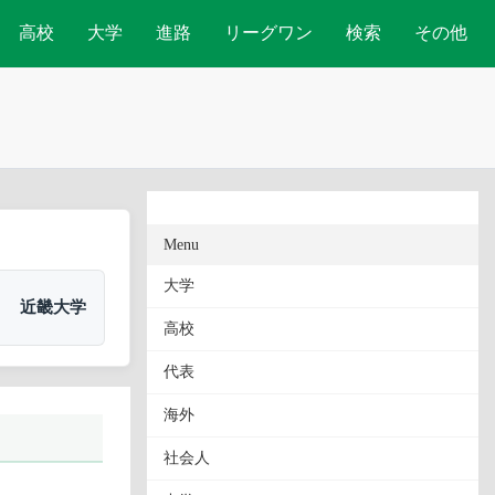
高校
大学
進路
リーグワン
検索
その他
Menu
大学
近畿大学
高校
代表
海外
社会人