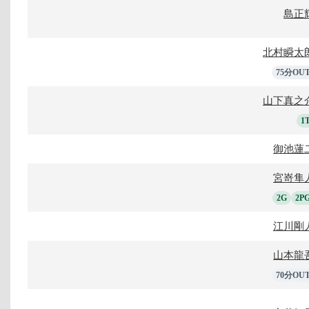
島正
北村瞬太
75分OU
山下真之
1
御池蓮
宮嵜隼
2G
2P
江川剛
山本龍
70分OU