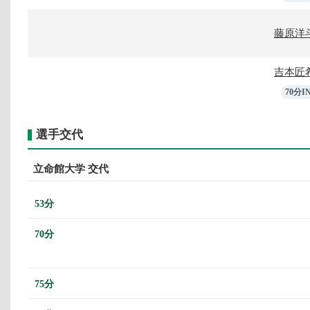
藤原洋
吉本匠
70分I
選手交代
立命館大学 交代
53分
70分
75分