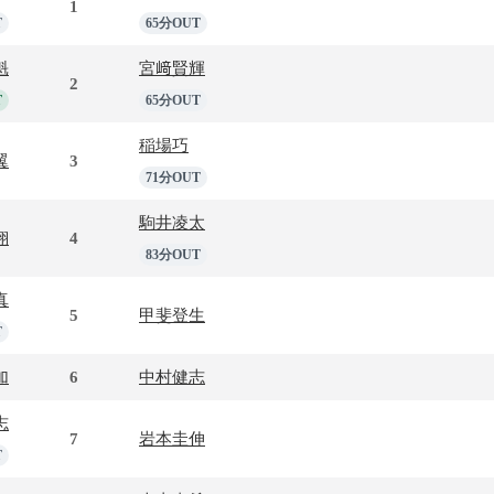
1
T
65分OUT
魁
宮﨑賢輝
2
T
65分OUT
稲場巧
翼
3
71分OUT
駒井凌太
翔
4
83分OUT
真
5
甲斐登生
T
加
6
中村健志
志
7
岩本圭伸
T