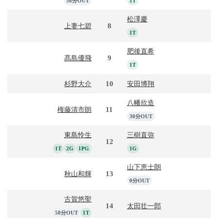
58分OUT
1T
松澤慶
8
上妻七碧
1T
肥後直希
9
髙島優飛
1T
10
杉野大介
安田博翔
八幡欣造
11
権藤清市朗
30分OUT
東島怜生
三樹直弥
12
1T
2G
1PG
1G
山下恵士朗
13
秋山和輝
0分OUT
古賀悠聖
14
太田壮一郎
58分OUT
1T