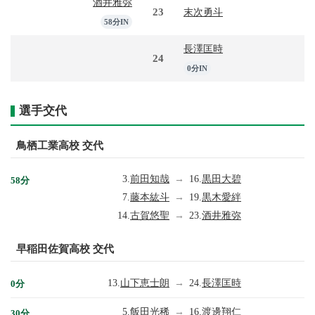
酒井雅弥
23
末次勇斗
58分IN
長澤匡時
24
0分IN
選手交代
鳥栖工業高校 交代
3.
前田知哉
→
16.
黒田大碧
58分
7.
藤本紘斗
→
19.
黒木愛絆
14.
古賀悠聖
→
23.
酒井雅弥
早稲田佐賀高校 交代
13.
山下恵士朗
→
24.
長澤匡時
0分
5.
飯田光稀
→
16.
渡邊翔仁
30分