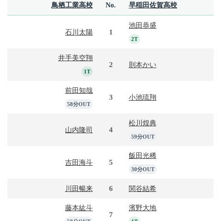
鳥栖工業高校
No.
早稲田佐賀高校
池田恭盛
1
石川太陽
2T
井手美空翔
2
則本かい
1T
前田知哉
3
小池琉翔
58分OUT
松川煌典
4
山内隆司
59分OUT
飯田光稀
5
吉田海斗
30分OUT
6
川田暢来
関谷結希
藤本紘斗
濱野大地
7