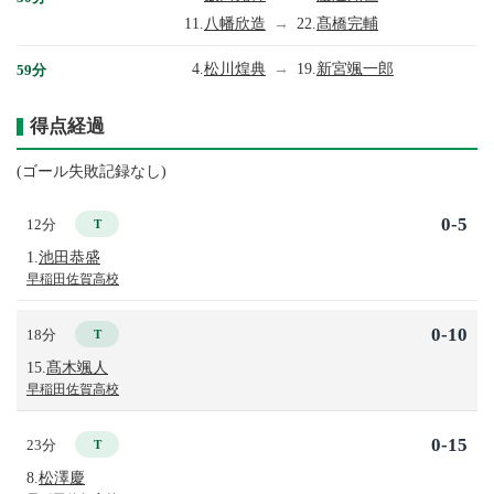
11.
八幡欣造
→
22.
髙橋完輔
4.
松川煌典
→
19.
新宮颯一郎
59分
得点経過
(ゴール失敗記録なし)
0-5
12分
T
1.
池田恭盛
早稲田佐賀高校
0-10
18分
T
15.
髙木颯人
早稲田佐賀高校
0-15
23分
T
8.
松澤慶