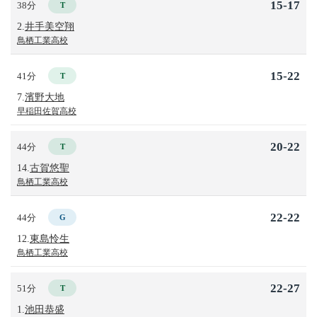
15-17
38分
T
2.
井手美空翔
鳥栖工業高校
15-22
41分
T
7.
濱野大地
早稲田佐賀高校
20-22
44分
T
14.
古賀悠聖
鳥栖工業高校
22-22
44分
G
12.
東島怜生
鳥栖工業高校
22-27
51分
T
1.
池田恭盛