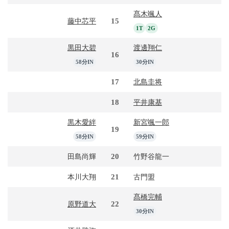
髙木颯人
15
藤中芯平
1T
2G
黒田大碧
渡邊翔仁
16
58分IN
30分IN
17
北島圭将
18
平井康基
黒木愛絆
新宮颯一郎
19
58分IN
59分IN
20
田島尚輝
竹野谷龍一
21
本川大翔
古門盟
髙橋完輔
22
原野道大
30分IN