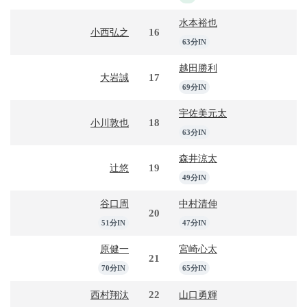
水本裕也
16
小西弘之
63分IN
越田勝利
17
大岩誠
69分IN
宇佐美元太
18
小川敦也
63分IN
森井涼太
19
辻悠
49分IN
谷口周
中村清伸
20
51分IN
47分IN
原健一
宮崎心太
21
70分IN
65分IN
22
西村翔汰
山口勇輝