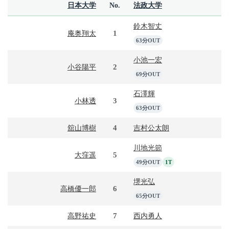
日本大学
No.
法政大学
鈴木智丈
1
庵奥翔太
63分OUT
小池一宏
2
小谷陽平
69分OUT
石澤輝
3
小林透
63分OUT
4
舘山博樹
吉村公太朗
川地光節
5
大窪遥
49分OUT
1T
堺光弘
6
高橋優一郎
65分OUT
7
高野祐史
西内勇人