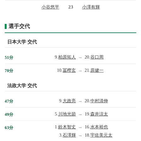
23
小谷悠平
小澤有輝
選手交代
日本大学 交代
9.
柏原拓人
→
20.
谷口周
51分
10.
冨樫玄
→
21.
原健一
70分
法政大学 交代
9.
大政亮
→
20.
中村清伸
47分
5.
川地光節
→
19.
森井涼太
49分
1.
鈴木智丈
→
16.
水本裕也
63分
3.
石澤輝
→
18.
宇佐美元太