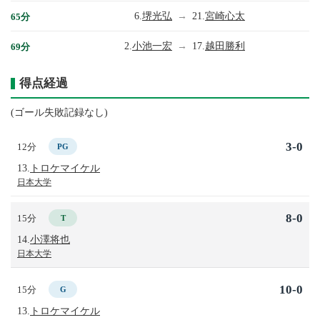
6.
堺光弘
→
21.
宮崎心太
65分
2.
小池一宏
→
17.
越田勝利
69分
得点経過
(ゴール失敗記録なし)
3-0
12分
PG
13.
トロケマイケル
日本大学
8-0
15分
T
14.
小澤将也
日本大学
10-0
15分
G
13.
トロケマイケル