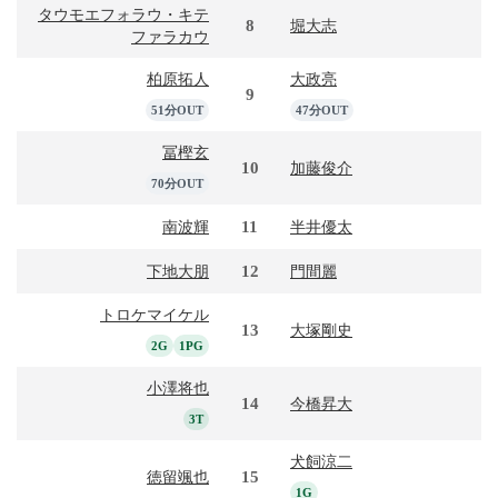
タウモエフォラウ・キテ
8
堀大志
ファラカウ
柏原拓人
大政亮
9
51分OUT
47分OUT
冨樫玄
10
加藤俊介
70分OUT
11
南波輝
半井優太
12
下地大朋
門間麗
トロケマイケル
13
大塚剛史
2G
1PG
小澤将也
14
今橋昇大
3T
犬飼涼二
15
徳留颯也
1G