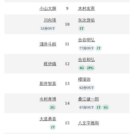
9
小山大輝
木村友憲
川向瑛
矢次啓佑
10
52分OUT
1T
合谷明弘
11
淺井斗頼
77分OUT
2T
合谷和弘
12
梶伊織
4G
2PG
櫻場弥
13
新井智喜
62分OUT
今村孝博
桑江健一郎
14
2G
67分OUT
1T
1G
大道勇喜
15
八文字雅和
2T