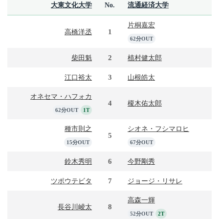
大東文化大学
No.
流通経済大学
片桐嘉宏
1
高橋洋丞
62分OUT
2
柴田魁
植村健太郎
3
江口裕太
山根皓太
オネセマ・ハフォカ
4
榎木佑太郎
62分OUT
1T
種市則之
シオネ・フシマロヒ
5
15分OUT
67分OUT
6
鈴木秀明
今野剛秀
7
ツポウテビタ
ジョージ・リサレ
高森一輝
8
長谷川崚太
52分OUT
2T