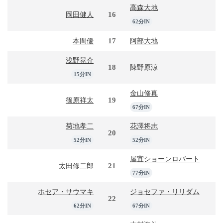
高森大地
16
岡田健人
62分IN
17
本間優
阿部大地
浅野晃介
18
陳野原涼
15分IN
金山修真
19
篠原祥太
67分IN
菊地孝二
花澤将志
20
52分IN
52分IN
屋宜ショーンロバート
21
太田修二郎
77分IN
ホセア・サウマキ
ジョセファ・リリダム
22
62分IN
67分IN