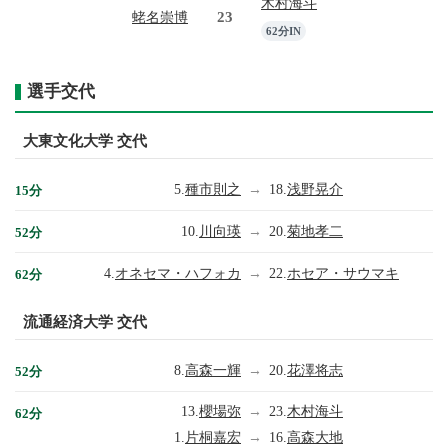
木村海斗
23
蛯名崇博
62分IN
選手交代
大東文化大学 交代
5.
種市則之
→
18.
浅野晃介
15分
10.
川向瑛
→
20.
菊地孝二
52分
4.
オネセマ・ハフォカ
→
22.
ホセア・サウマキ
62分
流通経済大学 交代
8.
高森一輝
→
20.
花澤将志
52分
13.
櫻場弥
→
23.
木村海斗
62分
1.
片桐嘉宏
→
16.
高森大地