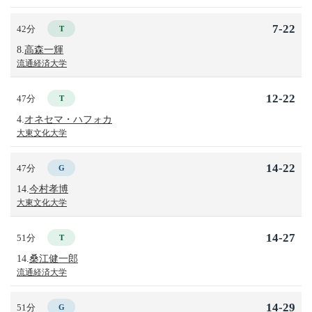
7-22
42分
T
8.
高森一輝
流通経済大学
12-22
47分
T
4.
オネセマ・ハフォカ
大東文化大学
14-22
47分
G
14.
今村孝博
大東文化大学
14-27
51分
T
14.
桑江健一郎
流通経済大学
14-29
51分
G