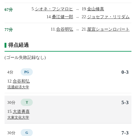
5.
シオネ・フシマロヒ
→
19.
金山修真
67分
14.
桑江健一郎
→
22.
ジョセファ・リリダム
11.
合谷明弘
→
21.
屋宜ショーンロバート
77分
得点経過
(ゴール失敗記録なし)
0-3
4分
PG
12.
合谷和弘
流通経済大学
5-3
30分
T
15.
大道勇喜
大東文化大学
7-3
30分
G