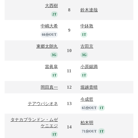
大西樹
8
鈴木達哉
2T
中嶋大希
中鉢敦
9
66分OUT
1T
東郷太朗丸
古田京
10
3G
3G
當眞皐
小原錫満
11
1T
1T
12
岡田真一
堀越貴晴
今成哲
13
テアウパシオネ
65分OUT
1T
タナカブランドン・ムゼ
柏木明
ケニエジ
14
71分OUT
1T
1T