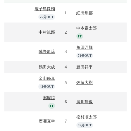
鹿子島良輔
1
細田隼都
75分OUT
中本慶太郎
2
中村篤郎
1T
角田匠輝
3
陣野原涼
71分OUT
4
鶴田大成
豊田祥平
金山修真
5
佐藤大樹
42分OUT
粥塚諒
6
廣川翔也
1T
松村凜太郎
7
廣瀬直幸
65分OUT