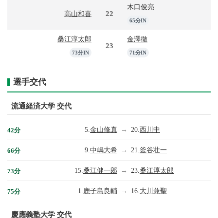
木口俊亮
22
高山和喜
65分IN
桑江淳太郎
金澤徹
23
73分IN
71分IN
選手交代
流通経済大学 交代
5.
金山修真
→
20.
西川中
42分
9.
中嶋大希
→
21.
釜谷壮一
66分
15.
桑江健一郎
→
23.
桑江淳太郎
73分
1.
鹿子島良輔
→
16.
大川兼聖
75分
慶應義塾大学 交代