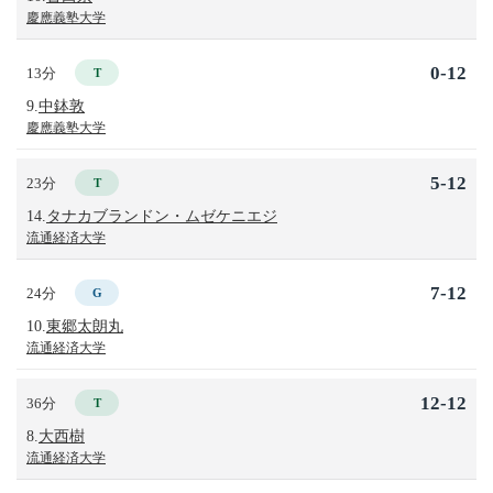
慶應義塾大学
0-12
13分
T
9.
中鉢敦
慶應義塾大学
5-12
23分
T
14.
タナカブランドン・ムゼケニエジ
流通経済大学
7-12
24分
G
10.
東郷太朗丸
流通経済大学
12-12
36分
T
8.
大西樹
流通経済大学