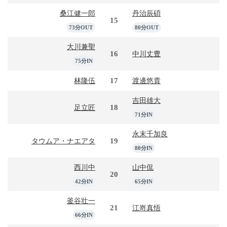
桑江健一郎
丹治辰碩
15
73分OUT
80分OUT
大川兼聖
16
中川丈豊
75分IN
17
林隆伍
渡邊悠貴
吉田雄大
18
足立匠
71分IN
永末千加良
19
タウムア・ナエアタ
80分IN
西川中
山中侃
20
42分IN
65分IN
釜谷壮一
21
江嵜真悟
66分IN