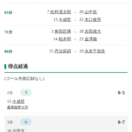
7.
松村凜太郎
→
20.
山中侃
65分
13.
今成哲
→
22.
木口俊亮
3.
角田匠輝
→
18.
吉田雄大
71分
14.
柏木明
→
23.
金澤徹
15.
丹治辰碩
→
19.
永末千加良
80分
得点経過
(ゴール失敗記録なし)
0-5
2分
T
13.
今成哲
慶應義塾大学
0-7
3分
G
10.
古田京