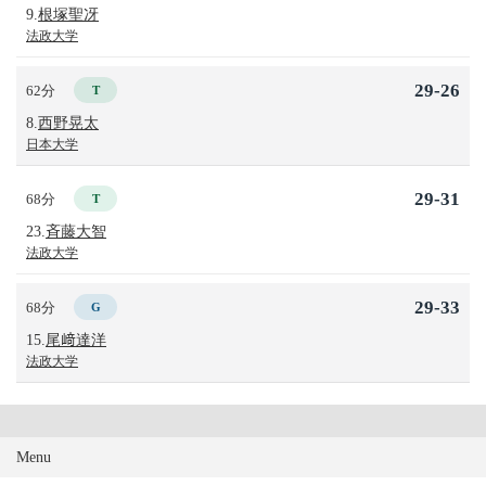
9.
根塚聖冴
法政大学
29-26
62分
T
8.
西野晃太
日本大学
29-31
68分
T
23.
斉藤大智
法政大学
29-33
68分
G
15.
尾﨑達洋
法政大学
Menu