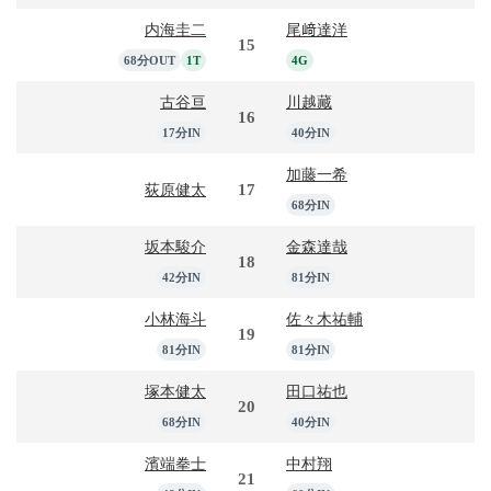
内海圭二
尾﨑達洋
15
68分OUT
1T
4G
古谷亘
川越藏
16
17分IN
40分IN
加藤一希
17
荻原健太
68分IN
坂本駿介
金森達哉
18
42分IN
81分IN
小林海斗
佐々木祐輔
19
81分IN
81分IN
塚本健太
田口祐也
20
68分IN
40分IN
濱端拳士
中村翔
21