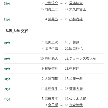
7.
中島涼介
→
20.
塚本健太
68分
15.
内海圭二
→
22.
大久保誓王
4.
孫昇己
→
19.
小林海斗
81分
法政大学 交代
1.
黒田圭汰
→
16.
川越藏
40分
4.
塩見伊風
→
20.
田口祐也
10.
時崎魁人
→
22.
ジョーンズ杏人竜
49分
9.
根塚聖冴
→
21.
中村翔
60分
2.
大澤翔舞
→
17.
加藤一希
68分
11.
北島遥生
→
23.
斉藤大智
69分
5.
高橋恭平
→
19.
佐々木祐輔
81分
3.
金子崇
→
18.
金森達哉