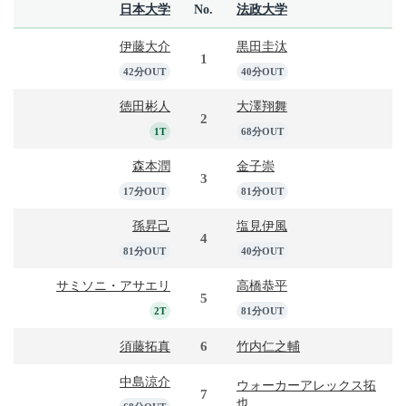
日本大学
No.
法政大学
伊藤大介
黒田圭汰
1
42分OUT
40分OUT
徳田彬人
大澤翔舞
2
1T
68分OUT
森本潤
金子崇
3
17分OUT
81分OUT
孫昇己
塩見伊風
4
81分OUT
40分OUT
サミソニ・アサエリ
高橋恭平
5
2T
81分OUT
6
須藤拓真
竹内仁之輔
中島涼介
ウォーカーアレックス拓
7
也