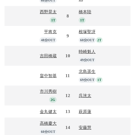
68分OUT
西野晃太
橋本陸
8
1T
1T
平将克
根塚聖冴
9
48分OUT
60分OUT
2T
時崎魁人
10
吉田橋蔵
49分OUT
北島遥生
11
畠中智基
69分OUT
1T
市川秀樹
12
呉洸太
2G
13
金丸健太
萩原蓮
高橋慶大
14
安藤慧
60分OUT