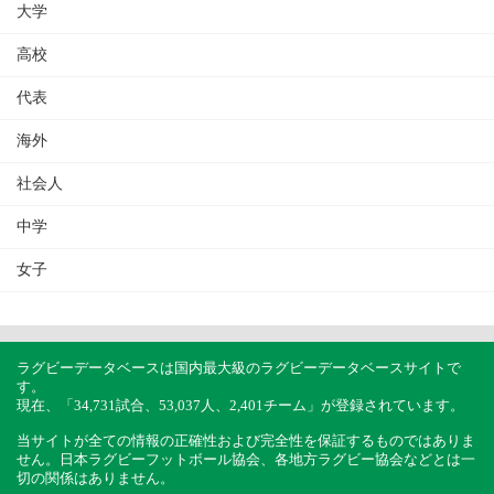
大学
高校
代表
海外
社会人
中学
女子
ラグビーデータベースは国内最大級のラグビーデータベースサイトで
す。
現在、「34,731試合、53,037人、2,401チーム」が登録されています。
当サイトが全ての情報の正確性および完全性を保証するものではありま
せん。日本ラグビーフットボール協会、各地方ラグビー協会などとは一
切の関係はありません。