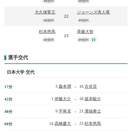
48分IN
60分IN
大久保誓王
ジョーンズ杏人竜
22
68分IN
49分IN
杉本悠馬
斉藤大智
23
60分IN
69分IN
1T
選手交代
日本大学 交代
3.
森本潤
→
16.
古谷亘
17分
1.
伊藤大介
→
18.
坂本駿介
42分
9.
平将克
→
21.
濱端拳士
48分
14.
高橋慶大
→
23.
杉本悠馬
60分