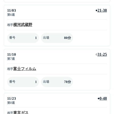
11/03
21-38
●
第6週
横河武蔵野
相手
1
80分
番号
出場
11/10
31-25
○
第7週
富士フィルム
相手
1
78分
番号
出場
11/23
0-48
●
第8週
東京ガス
相手