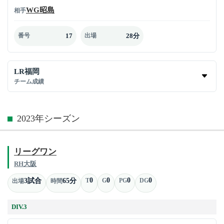
WG昭島
相手
17
28分
番号
出場
LR福岡
チーム成績
2023年シーズン
リーグワン
RH大阪
0
0
0
0
3試合
65分
T
G
PG
DG
出場
時間
DIV.3