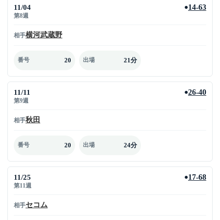
11/04
14-63
●
第8週
横河武蔵野
相手
20
21分
番号
出場
11/11
26-40
●
第9週
秋田
相手
20
24分
番号
出場
11/25
17-68
●
第11週
セコム
相手