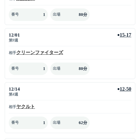
1
80分
番号
出場
12/01
15-17
●
第9週
クリーンファイターズ
相手
1
80分
番号
出場
12/14
12-50
●
第4週
ヤクルト
相手
1
62分
番号
出場