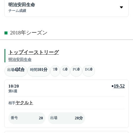
明治安田生命
チーム成績
2018年シーズン
トップイーストリーグ
明治安田生命
0
0
0
0
4試合
101分
T
G
PG
DG
出場
時間
10/20
19-52
●
第6週
ヤクルト
相手
20
28分
番号
出場