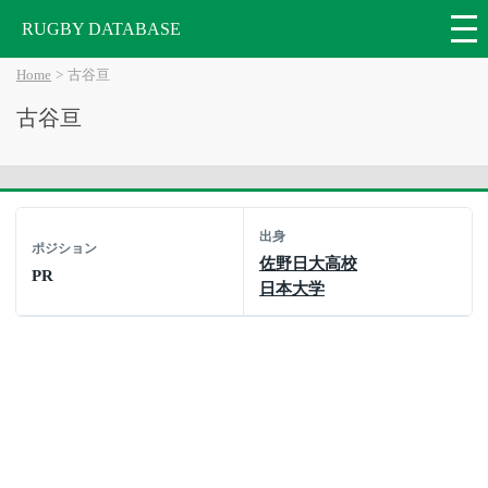
RUGBY DATABASE
Home
古谷亘
古谷亘
出身
ポジション
佐野日大高校
PR
日本大学