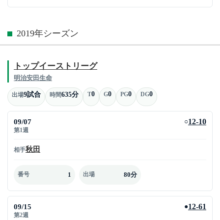
2019年シーズン
トップイーストリーグ
明治安田生命
0
0
0
0
9試合
635分
T
G
PG
DG
出場
時間
09/07
12-10
○
第1週
秋田
相手
1
80分
番号
出場
09/15
12-61
●
第2週