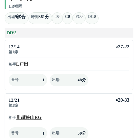
LR福岡
0
0
0
0
9試合
361分
T
G
PG
DG
出場
時間
DIV.3
12/14
27-22
○
第1節
L戸田
相手
1
48分
番号
出場
12/21
20-33
●
第2節
川越狭山RG
相手
1
50分
番号
出場