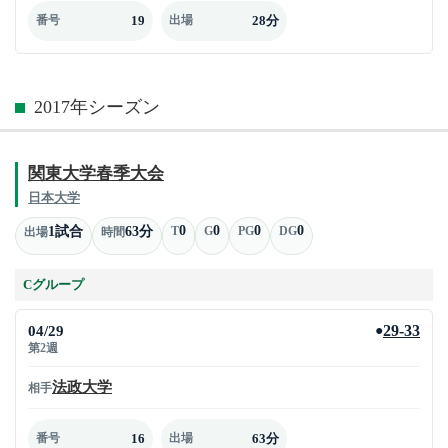
19
28分
番号
出場
2017年シーズン
関東大学春季大会
日本大学
0
0
0
0
1試合
63分
T
G
PG
DG
出場
時間
Cグループ
04/29
29-33
●
第2週
法政大学
相手
16
63分
番号
出場