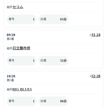
セコム
相手
1
63分
番号
出場
09/28
31-24
○
第3週
日立製作所
相手
1
52分
番号
出場
10/20
52-28
○
第5週
BIG BLUES
相手
1
60分
番号
出場