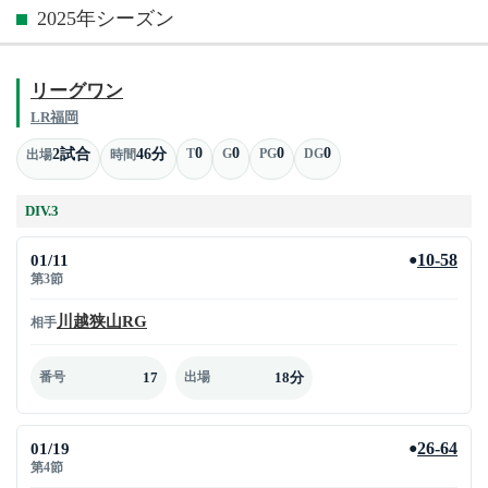
2025年シーズン
リーグワン
LR福岡
0
0
0
0
2試合
46分
T
G
PG
DG
出場
時間
DIV.3
01/11
10-58
●
第3節
川越狭山RG
相手
17
18分
番号
出場
01/19
26-64
●
第4節