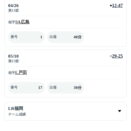
04/26
12-47
●
第13節
SA広島
相手
1
40分
番号
出場
05/10
29-25
○
第15節
L戸田
相手
17
30分
番号
出場
LR福岡
チーム成績