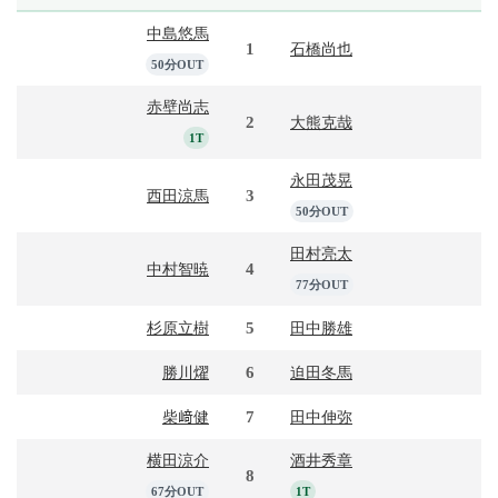
中島悠馬
1
石橋尚也
50分OUT
赤壁尚志
2
大熊克哉
1T
永田茂晃
3
西田涼馬
50分OUT
田村亮太
4
中村智暁
77分OUT
5
杉原立樹
田中勝雄
6
勝川燿
迫田冬馬
7
柴﨑健
田中伸弥
横田涼介
酒井秀章
8
67分OUT
1T