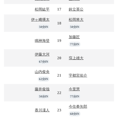
17
松岡紘平
鉾立英公
伊ヶ﨑瑛太
松岡将大
18
50分IN
50分IN
加藤匠
19
鳴神海登
77分IN
伊藤大河
20
窪上雄大
67分IN
山内俊央
21
宇都宮佑介
62分IN
藤井俊哉
今里慧
22
50分IN
77分IN
今住拳矢郎
23
香川凜人
68分IN