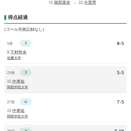
11.
南部嵩史
→
22.
今里慧
得点経過
(ゴール失敗記録なし)
0-5
5分
T
9.
下村怜央
近畿大学
5-5
25分
T
15.
中孝祐
関西学院大学
7-5
27分
G
15.
中孝祐
関西学院大学