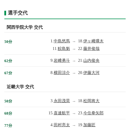
選手交代
関西学院大学 交代
1.
中島悠馬
→
18.
伊ヶ﨑瑛太
50分
11.
鮫島魁
→
22.
藤井俊哉
9.
岩﨑勇斗
→
21.
山内俊央
62分
8.
横田涼介
→
20.
伊藤大河
67分
近畿大学 交代
3.
永田茂晃
→
18.
松岡将大
50分
15.
喜連航平
→
23.
今住拳矢郎
68分
4.
田村亮太
→
19.
加藤匠
77分