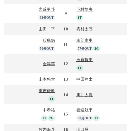
岩﨑勇斗
下村怜央
9
62分OUT
1T
10
山田一平
梅村太郎
鮫島魁
南部嵩史
11
50分OUT
77分OUT
2G
玉置哲史
12
金淳英
1T
13
山本悠大
中田翔太
重吉優毅
14
川井太貴
1T
中孝祐
喜連航平
15
1T
2G
68分OUT
1T
16
竹内海斗
山口翼