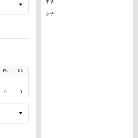
中学
女子
PG
DG
0
0