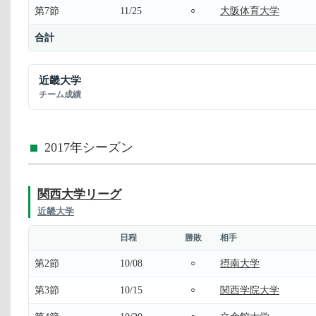
第7節
11/25
大阪体育大学
○
合計
近畿大学
チーム成績
2017年シーズン
関西大学リーグ
近畿大学
日程
勝敗
相手
第2節
10/08
摂南大学
○
第3節
10/15
関西学院大学
○