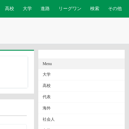
高校
大学
進路
リーグワン
検索
その他
Menu
大学
高校
代表
海外
社会人