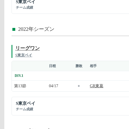
S東京ベイ
チーム成績
2022年シーズン
リーグワン
S東京ベイ
日程
勝敗
相手
DIV.1
第13節
04/17
GR東葛
○
S東京ベイ
チーム成績