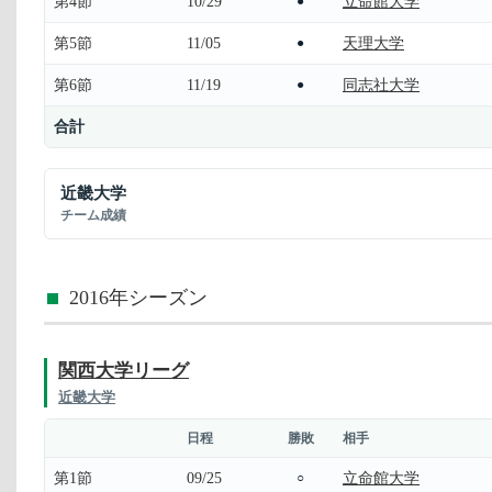
第4節
10/29
立命館大学
●
第5節
11/05
天理大学
●
第6節
11/19
同志社大学
●
合計
近畿大学
チーム成績
2016年シーズン
関西大学リーグ
近畿大学
日程
勝敗
相手
第1節
09/25
立命館大学
○