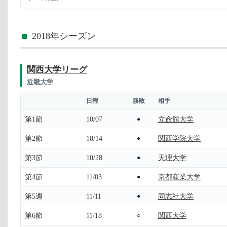
2018年シーズン
関西大学リーグ
近畿大学
日程
勝敗
相手
第1節
10/07
立命館大学
●
第2節
10/14
関西学院大学
●
第3節
10/28
天理大学
●
第4節
11/03
京都産業大学
●
第5週
11/11
同志社大学
●
第6節
11/18
関西大学
○