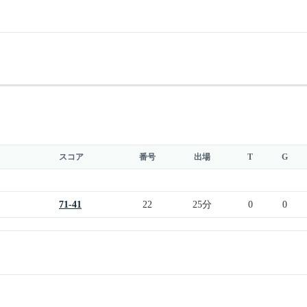
スコア
番号
出場
T
G
71-41
22
25分
0
0