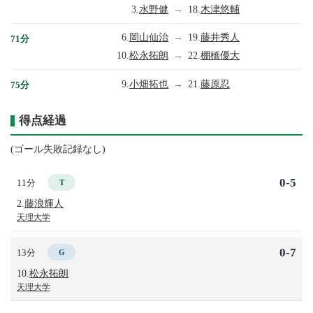
3.
水野健
→
18.
木津悠輔
6.
岡山仙治
→
19.
藤井秀人
71分
10.
松永拓朗
→
22.
棚橋優大
9.
小畑拓也
→
21.
藤原忍
75分
得点経過
(ゴール失敗記録なし)
0-5
11分
T
2.
藤浪輝人
天理大学
0-7
13分
G
10.
松永拓朗
天理大学