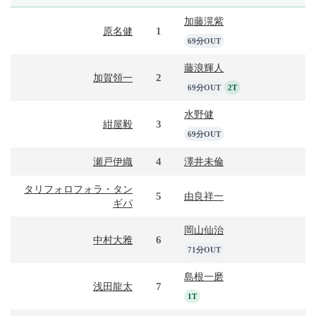
加藤滉紫
1
原名健
69分OUT
藤浪輝人
2
加賀領一
69分OUT
2T
水野健
3
紺屋毅
69分OUT
4
瀬戸伊織
澤井未倫
タリフォロフォラ・タン
5
由良祥一
ギパ
岡山仙治
6
中村大雅
71分OUT
島根一磨
7
浅田龍太
1T