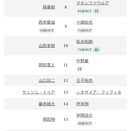
マキシファウルア
8
曻泰樹
61分OUT
1T
西本隆滋
小畑拓也
9
54分OUT
75分OUT
松永拓朗
10
山田吏樹
71分OUT
4G
中野豪
11
岡田寛人
1T
12
山口諒二
王子拓也
13
サミソニ・トゥア
シオサイア・フィフィタ
14
藤井雄大
坪井翔
井関信介
15
岡田翔
36分OUT