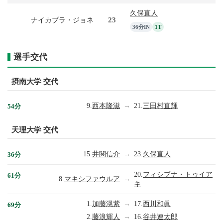
久保直人
23
ナイカブラ・ジョネ
36分IN
1T
選手交代
摂南大学 交代
9.
西本隆滋
→
21.
三田村直輝
54分
天理大学 交代
15.
井関信介
→
23.
久保直人
36分
20.
フィシプナ・トゥイア
61分
8.
マキシファウルア
→
キ
1.
加藤滉紫
→
17.
西川和眞
69分
2.
藤浪輝人
→
16.
谷井連太郎