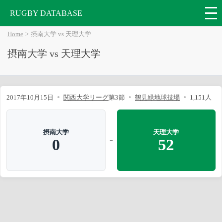
RUGBY DATABASE
Home
摂南大学 vs 天理大学
摂南大学 vs 天理大学
2017年10月15日
関西大学リーグ
第3節
鶴見緑地球技場
1,151人
摂南大学
天理大学
-
0
52