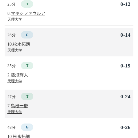
0-12
25分
T
8.
マキシファウルア
天理大学
0-14
26分
G
10.
松永拓朗
天理大学
0-19
35分
T
2.
藤浪輝人
天理大学
0-24
47分
T
7.
島根一磨
天理大学
0-26
48分
G
10.
松永拓朗