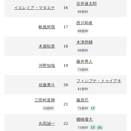
谷井連太郎
16
イエレミア・マタエナ
69分IN
西川和眞
17
帆風悠我
69分IN
木津悠輔
18
木屋暁貴
69分IN
藤井秀人
19
河野知哉
71分IN
フィシプナ・トゥイアキ
20
佐藤勇斗
61分IN
三田村直輝
藤原忍
21
54分IN
75分IN
1T
棚橋優大
22
丸田誠一
71分IN
1T
2G