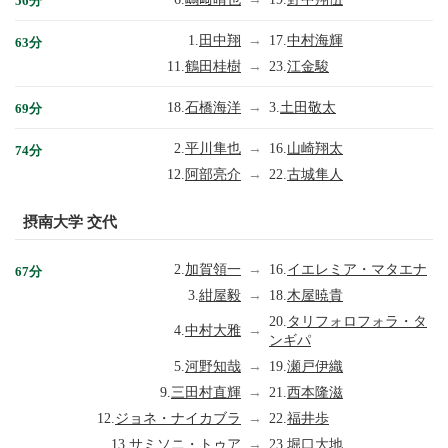
56分
1.
田中翔
→
17.
中村海輝
63分
11.
鶴田桂樹
→
23.
江金駿
18.
石橋海洋
→
3.
土田敬太
69分
2.
平川隼也
→
16.
山崎翔太
74分
12.
阿部亮介
→
22.
古城隼人
摂南大学 交代
2.
加賀領一
→
16.
イエレミア・マタエナ
67分
3.
紺屋毅
→
18.
木屋暁貴
20.
タリフォロフォラ・タ
4.
中村大雅
→
ンギパ
5.
河野知哉
→
19.
瀬戸伊織
9.
三田村直輝
→
21.
西本隆滋
12.
ジョネ・ナイカブラ
→
22.
福井歩
13.
サミソニ・トゥア
→
23.
堀口大地