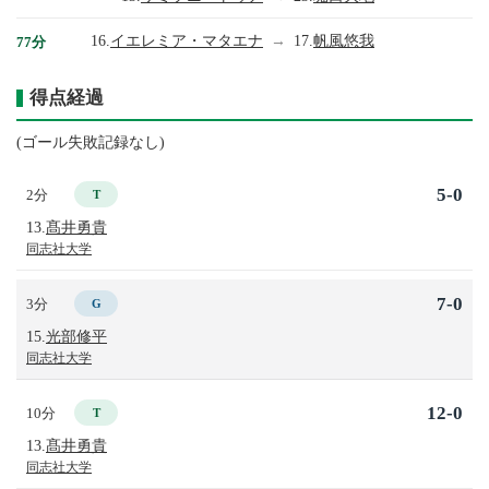
16.
イエレミア・マタエナ
→
17.
帆風悠我
77分
得点経過
(ゴール失敗記録なし)
5-0
2分
T
13.
髙井勇貴
同志社大学
7-0
3分
G
15.
光部修平
同志社大学
12-0
10分
T
13.
髙井勇貴
同志社大学