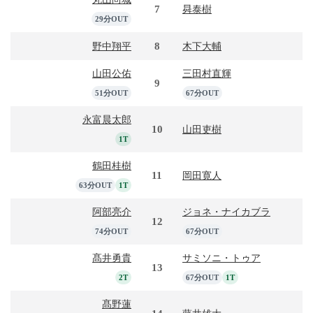
7
曻泰樹
29分OUT
8
野中翔平
木下大輔
山田公佑
三田村直輝
9
51分OUT
67分OUT
永富晨太郎
10
山田吏樹
1T
鶴田桂樹
11
岡田寛人
63分OUT
1T
阿部亮介
ジョネ・ナイカブラ
12
74分OUT
67分OUT
髙井勇貴
サミソニ・トゥア
13
2T
67分OUT
1T
髙野蓮