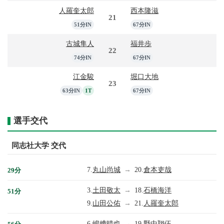
人羅奎太郎
西本隆滋
21
51分IN
67分IN
古城隼人
福井歩
22
74分IN
67分IN
江金駿
堀口大地
23
63分IN
1T
67分IN
選手交代
同志社大学 交代
7.
丸山尚城
→
20.
倉本吏哉
29分
3.
土田敬太
→
18.
石橋海洋
51分
9.
山田公佑
→
21.
人羅奎太郎
6.
嶋﨑晴也
→
19.
野中翔伍