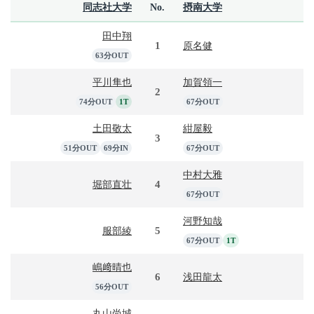
同志社大学
No.
摂南大学
田中翔
1
原名健
63分OUT
平川隼也
加賀領一
2
74分OUT
1T
67分OUT
土田敬太
紺屋毅
3
51分OUT
69分IN
67分OUT
中村大雅
4
堀部直壮
67分OUT
河野知哉
5
服部綾
67分OUT
1T
嶋﨑晴也
6
浅田龍太
56分OUT
丸山尚城