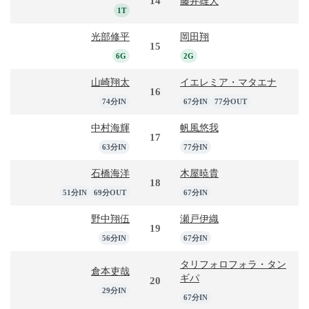
14
藤井雄大
1T
光部修平
岡田翔
15
6G
2G
山崎翔太
イエレミア・マタエナ
16
74分IN
67分IN
77分OUT
中村海輝
帆風悠我
17
63分IN
77分IN
石橋海洋
木屋暁貴
18
51分IN
69分OUT
67分IN
野中翔伍
瀬戸伊織
19
56分IN
67分IN
タリフォロフォラ・タン
倉本吏哉
ギパ
20
29分IN
67分IN