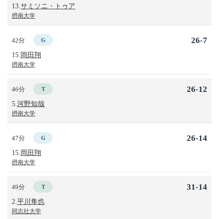
13.
サミソニ・トゥア
摂南大学
26-7
42分
G
15.
岡田翔
摂南大学
26-12
46分
T
5.
河野知哉
摂南大学
26-14
47分
G
15.
岡田翔
摂南大学
31-14
49分
T
2.
平川隼也
同志社大学