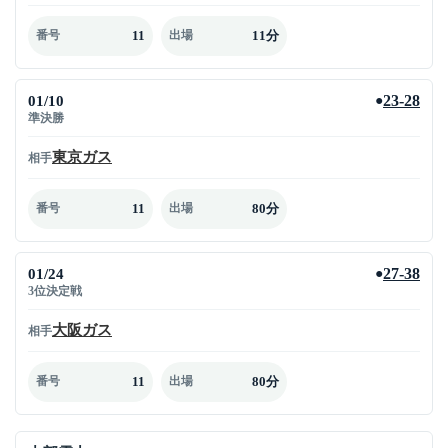
11
11分
番号
出場
01/10
23-28
●
準決勝
東京ガス
相手
11
80分
番号
出場
01/24
27-38
●
3位決定戦
大阪ガス
相手
11
80分
番号
出場