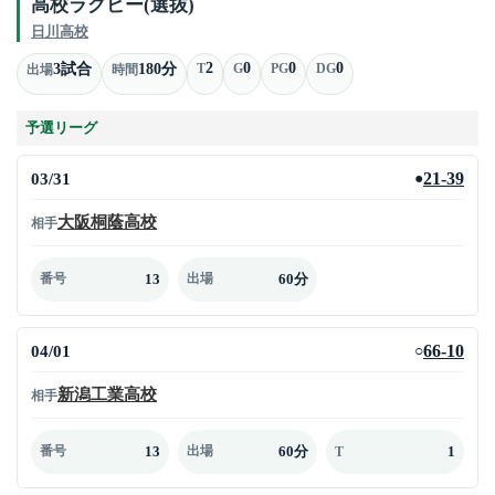
高校ラグビー(選抜)
日川高校
2
0
0
0
3試合
180分
T
G
PG
DG
出場
時間
予選リーグ
03/31
21-39
●
大阪桐蔭高校
相手
13
60分
番号
出場
04/01
66-10
○
新潟工業高校
相手
13
60分
1
番号
出場
T