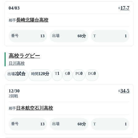
04/03
17-7
○
長崎北陽台高校
相手
13
60分
1
番号
出場
T
高校ラグビー
日川高校
1
0
0
0
2試合
120分
T
G
PG
DG
出場
時間
12/30
34-5
○
2回戦
日本航空石川高校
相手
13
60分
1
番号
出場
T