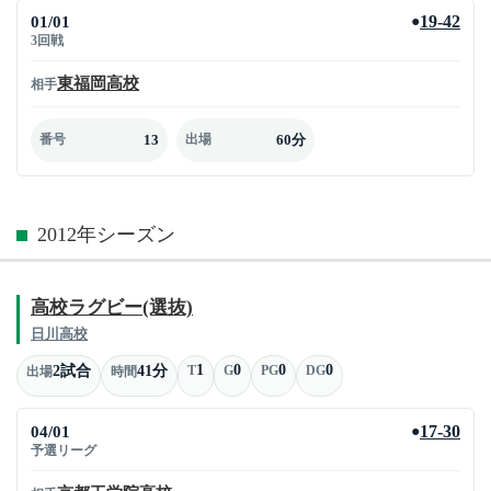
01/01
19-42
●
3回戦
東福岡高校
相手
13
60分
番号
出場
2012年シーズン
高校ラグビー(選抜)
日川高校
1
0
0
0
2試合
41分
T
G
PG
DG
出場
時間
04/01
17-30
●
予選リーグ