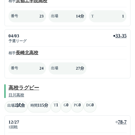
京都工学院高校
相手
23
14分
1
番号
出場
T
04/03
33-35
●
予選リーグ
長崎北高校
相手
24
27分
番号
出場
高校ラグビー
日川高校
1
0
0
0
2試合
115分
T
G
PG
DG
出場
時間
12/27
78-7
○
1回戦