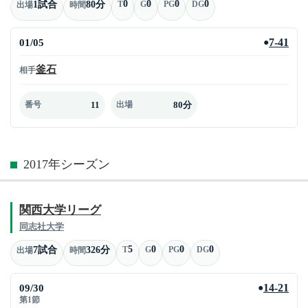
0
0
0
0
1試合
80分
T
G
PG
DG
出場
時間
01/05
7-41
●
釜石
相手
11
80分
番号
出場
2017年シーズン
関西大学リーグ
同志社大学
5
0
0
0
7試合
326分
T
G
PG
DG
出場
時間
09/30
14-21
●
第1節