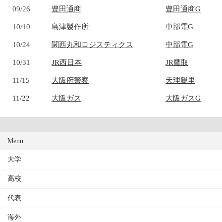
09/26
豊田通商
豊田通商G
10/10
島津製作所
中部電G
10/24
関西丸和ロジスティクス
中部電G
10/31
JR西日本
JR鷹取
11/15
大阪府警察
天理親里
11/22
大阪ガス
大阪ガスG
Menu
大学
高校
代表
海外