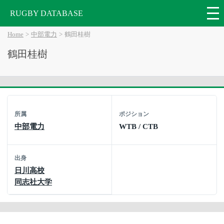
RUGBY DATABASE
Home
中部電力
鶴田桂樹
鶴田桂樹
所属
ポジション
中部電力
WTB / CTB
出身
日川高校
同志社大学