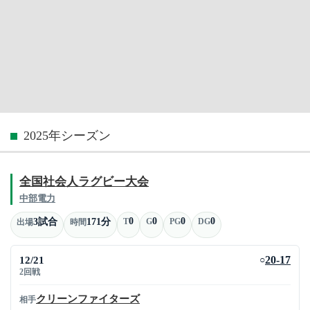
2025年シーズン
全国社会人ラグビー大会
中部電力
0
0
0
0
3試合
171分
T
G
PG
DG
出場
時間
12/21
20-17
○
2回戦
クリーンファイターズ
相手