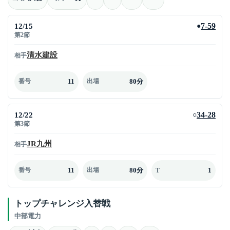
12/15
7-59
●
第2節
清水建設
相手
11
80分
番号
出場
12/22
34-28
○
第3節
JR九州
相手
11
80分
1
番号
出場
T
トップチャレンジ入替戦
中部電力