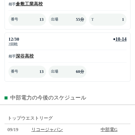
倉敷工業高校
相手
13
55分
1
番号
出場
T
12/30
10-14
●
2回戦
深谷高校
相手
13
60分
番号
出場
中部電力の今後のスケジュール
トップウエストリーグ
09/19
リコージャパン
中部電G