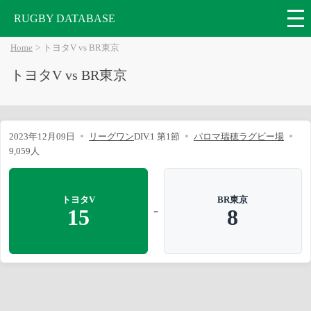
RUGBY DATABASE
Home
トヨタV vs BR東京
トヨタV vs BR東京
2023年12月09日
リーグワン
DIV.1 第1節
パロマ瑞穂ラグビー場
9,059人
トヨタV
BR東京
-
15
8