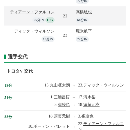
77分IN
ティアーン・ファルコン
高橋敏也
22
55分IN
1PG
68分IN
ディック・ウィルソン
堀米航平
23
18分IN
72分IN
選手交代
トヨタV 交代
15.
丸山凜太朗
→
23.
ディック・ウィルソン
18分
1.
三浦昌悟
→
17.
清水岳
51分
3.
崔凌也
→
18.
須藤元樹
18.
須藤元樹
→
3.
崔凌也
55分
22.
ティアーン・ファルコ
10.
ボーデン・バレット
→
ン