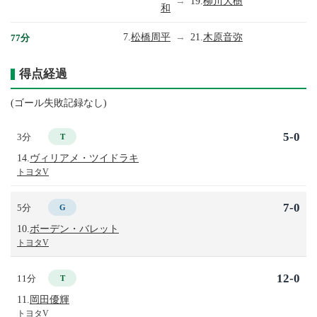
→
19.
柳川大樹
和
7.
松橋周平
→
21.
木原音弥
77分
得点経過
(ゴール失敗記録なし)
5-0
3分
T
14.
ヴィリアメ・ツイドラキ
トヨタV
7-0
5分
G
10.
ボーデン・バレット
トヨタV
12-0
11分
T
11.
岡田優輝
トヨタV