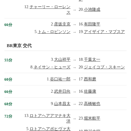
12.
チャーリー・ローレン
→
20.
小池隆成
ス
2.
彦坂圭克
→
16.
有田隆平
66分
5.
トム・ロビンソン
→
19.
アイザイア・マプスア
BR東京 交代
3.
大山祥平
→
18.
千葉太一
55分
8.
ネイサン・ヒューズ
→
20.
ジェイコブ・スキーン
1.
谷口祐一郎
→
17.
西和磨
60分
2.
武井日向
→
16.
佐藤康
66分
9.
山本昌太
→
22.
高橋敏也
68分
13.
ロトアヘアアマナキ大
72分
→
23.
堀米航平
洋
5.
ロトアヘアポヒヴァ大