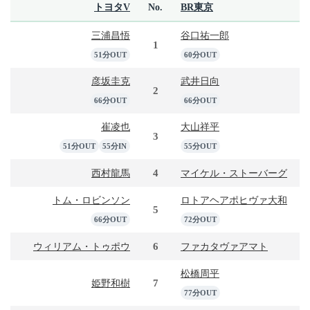
トヨタV
No.
BR東京
三浦昌悟
谷口祐一郎
1
51分OUT
60分OUT
彦坂圭克
武井日向
2
66分OUT
66分OUT
崔凌也
大山祥平
3
51分OUT
55分IN
55分OUT
4
西村龍馬
マイケル・ストーバーグ
トム・ロビンソン
ロトアヘアポヒヴァ大和
5
66分OUT
72分OUT
6
ウィリアム・トゥポウ
ファカタヴァアマト
松橋周平
7
姫野和樹
77分OUT