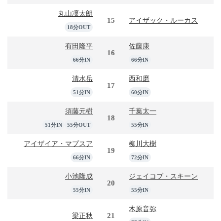
丸山凜太朗
15
アイザック・ルーカス
18分OUT
有田隆平
佐藤康
16
66分IN
66分IN
清水岳
西和磨
17
51分IN
60分IN
須藤元樹
千葉太一
18
51分IN
55分OUT
55分IN
アイザイア・マプスア
柳川大樹
19
66分IN
72分IN
小池隆成
ジェイコブ・スキーン
20
55分IN
55分IN
木原音弥
21
梁正秋