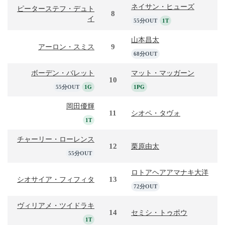
ネイサン・ヒューズ
ピーターステフ・デュト
8
イ
55分OUT
1T
山本昌太
9
アーロン・スミス
68分OUT
ボーデン・バレット
マット・マッガーン
10
55分OUT
1G
1PG
岡田優輝
11
シオペ・タヴォ
1T
チャーリー・ローレンス
12
栗原由太
55分OUT
ロトアヘアアマナキ大洋
13
シオサイア・フィフィタ
72分OUT
ヴィリアメ・ツイドラキ
14
セミシ・トゥポウ
1T