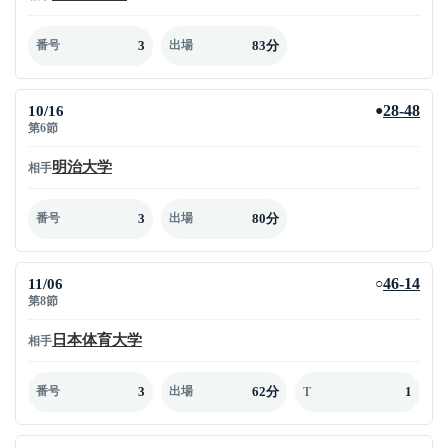
3
83分
番号
出場
10/16
28-48
●
第6節
明治大学
相手
3
80分
番号
出場
11/06
46-14
○
第8節
日本体育大学
相手
3
62分
1
番号
出場
T