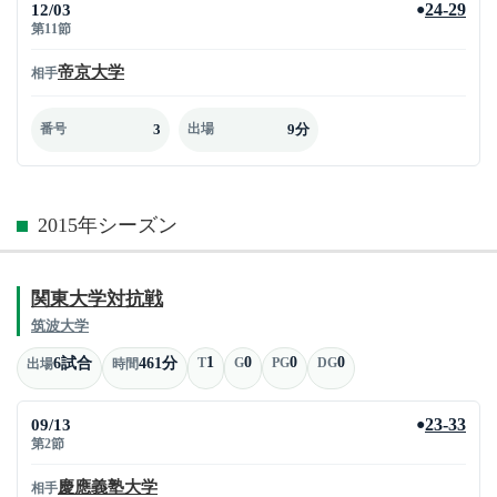
12/03
24-29
●
第11節
帝京大学
相手
3
9分
番号
出場
2015年シーズン
関東大学対抗戦
筑波大学
1
0
0
0
6試合
461分
T
G
PG
DG
出場
時間
09/13
23-33
●
第2節
慶應義塾大学
相手