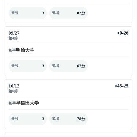
3
82分
番号
出場
09/27
0-26
●
第4節
明治大学
相手
3
67分
番号
出場
10/12
45-25
○
第6節
早稲田大学
相手
3
78分
番号
出場