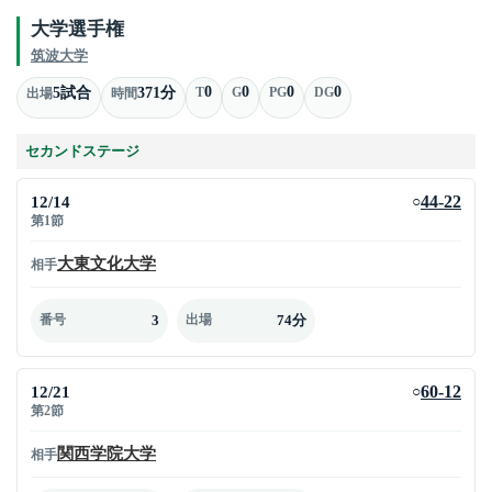
大学選手権
筑波大学
0
0
0
0
5試合
371分
T
G
PG
DG
出場
時間
セカンドステージ
12/14
44-22
○
第1節
大東文化大学
相手
3
74分
番号
出場
12/21
60-12
○
第2節
関西学院大学
相手