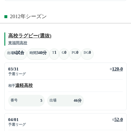
2012年シーズン
高校ラグビー(選抜)
東福岡高校
1
0
0
0
6試合
340分
T
G
PG
DG
出場
時間
03/31
120-0
○
予選リーグ
遠軽高校
相手
5
46分
番号
出場
04/01
52-0
○
予選リーグ