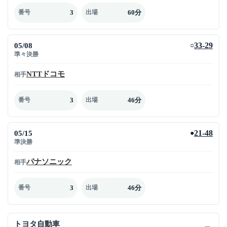
3
60分
番号
出場
05/08
33-29
○
準々決勝
NTTドコモ
相手
3
46分
番号
出場
05/15
21-48
●
準決勝
パナソニック
相手
3
46分
番号
出場
トヨタ自動車