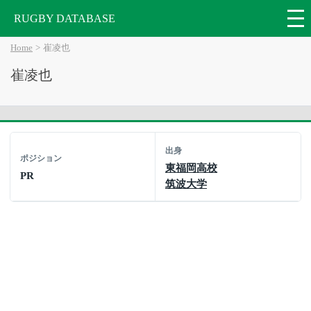
RUGBY DATABASE
Home
崔凌也
崔凌也
出身
ポジション
東福岡高校
PR
筑波大学