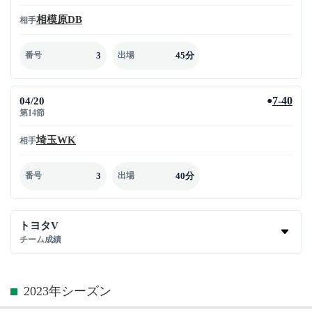
相模原DB
相手
3
45分
番号
出場
04/20
7-40
●
第14節
埼玉WK
相手
3
40分
番号
出場
トヨタV
チーム成績
2023年シーズン