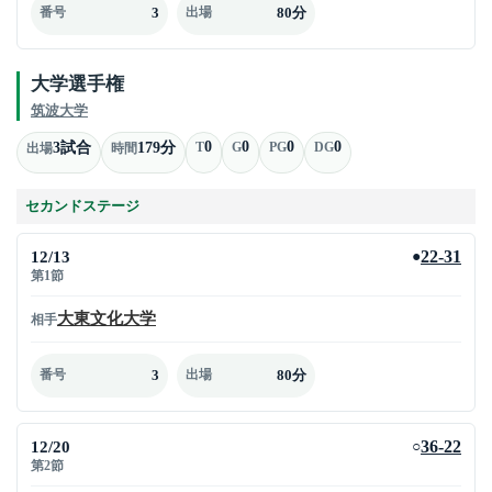
3
80分
番号
出場
大学選手権
筑波大学
0
0
0
0
3試合
179分
T
G
PG
DG
出場
時間
セカンドステージ
12/13
22-31
●
第1節
大東文化大学
相手
3
80分
番号
出場
12/20
36-22
○
第2節