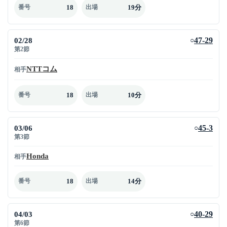
18
19分
番号
出場
02/28
47-29
○
第2節
NTTコム
相手
18
10分
番号
出場
03/06
45-3
○
第3節
Honda
相手
18
14分
番号
出場
04/03
40-29
○
第6節