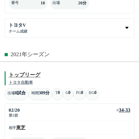
18
20分
番号
出場
トヨタV
チーム成績
2021年シーズン
トップリーグ
トヨタ自動車
0
0
0
0
8試合
309分
T
G
PG
DG
出場
時間
02/20
34-33
○
第1節
東芝
相手