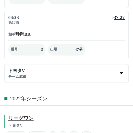
04/23
37-27
○
第16節
静岡BR
相手
3
47分
番号
出場
トヨタV
チーム成績
2022年シーズン
リーグワン
トヨタV