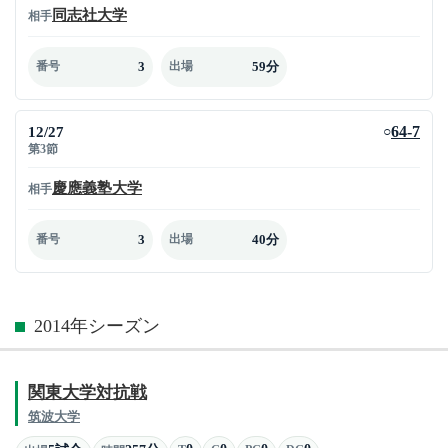
同志社大学
相手
3
59分
番号
出場
12/27
64-7
○
第3節
慶應義塾大学
相手
3
40分
番号
出場
2014年シーズン
関東大学対抗戦
筑波大学