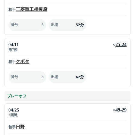
三菱重工相模原
相手
3
52分
番号
出場
04/11
25-24
○
第7節
クボタ
相手
3
62分
番号
出場
プレーオフ
04/25
49-29
○
2回戦
日野
相手