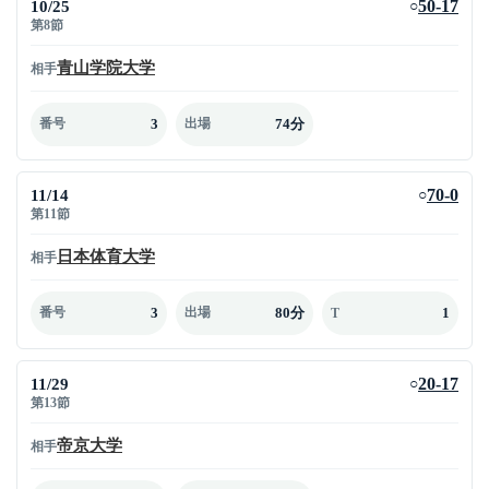
10/25
50-17
○
第8節
青山学院大学
相手
3
74分
番号
出場
11/14
70-0
○
第11節
日本体育大学
相手
3
80分
1
番号
出場
T
11/29
20-17
○
第13節
帝京大学
相手