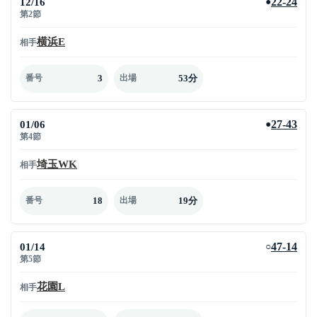
12/16
22-24
●
第2節
横浜E
相手
3
53分
番号
出場
01/06
27-43
●
第4節
埼玉WK
相手
18
19分
番号
出場
01/14
47-14
○
第5節
花園L
相手