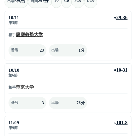
0
0
0
0
5試合
257分
T
G
PG
DG
出場
時間
10/11
29-36
●
第5節
慶應義塾大学
相手
23
1分
番号
出場
10/18
10-31
●
第6節
帝京大学
相手
3
76分
番号
出場
11/09
101-8
○
第9節