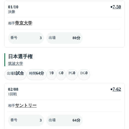
01/10
7-50
●
決勝
帝京大学
相手
3
80分
番号
出場
日本選手権
筑波大学
0
0
0
0
1試合
64分
T
G
PG
DG
出場
時間
02/08
7-62
●
1回戦
サントリー
相手
3
64分
番号
出場