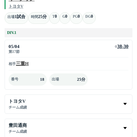
トヨタV
0
0
0
0
1試合
25分
T
G
PG
DG
出場
時間
DIV.1
05/04
38-30
○
第17節
三重H
相手
18
25分
番号
出場
トヨタV
チーム成績
豊田通商
チーム成績