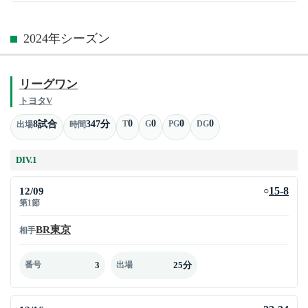
2024年シーズン
リーグワン
トヨタV
0
0
0
0
8試合
347分
T
G
PG
DG
出場
時間
DIV.1
12/09
15-8
○
第1節
BR東京
相手
3
25分
番号
出場