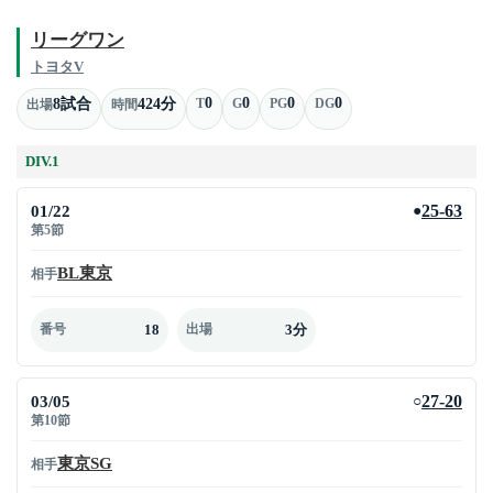
リーグワン
トヨタV
0
0
0
0
8試合
424分
T
G
PG
DG
出場
時間
DIV.1
01/22
25-63
●
第5節
BL東京
相手
18
3分
番号
出場
03/05
27-20
○
第10節
東京SG
相手