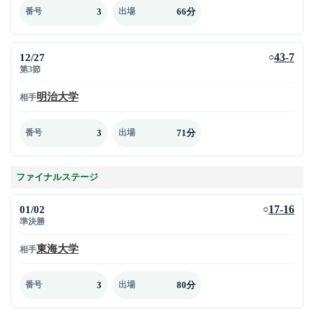
3
66分
番号
出場
12/27
43-7
○
第3節
明治大学
相手
3
71分
番号
出場
ファイナルステージ
01/02
17-16
○
準決勝
東海大学
相手
3
80分
番号
出場