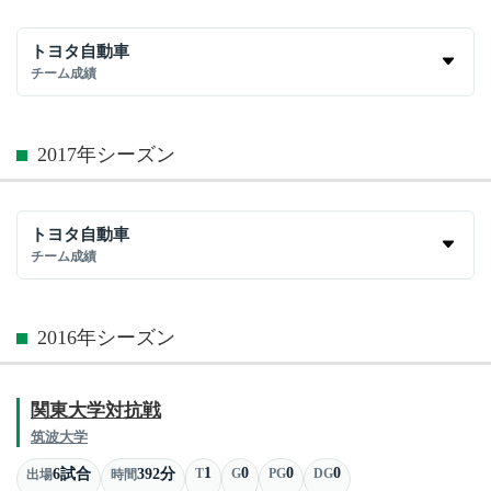
トヨタ自動車
チーム成績
2017年シーズン
トヨタ自動車
チーム成績
2016年シーズン
関東大学対抗戦
筑波大学
1
0
0
0
6試合
392分
T
G
PG
DG
出場
時間