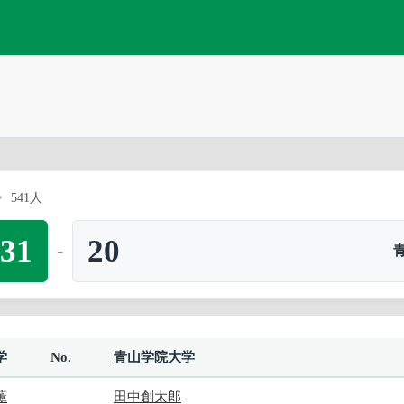
541人
31
20
-
学
No.
青山学院大学
薫
田中創太郎