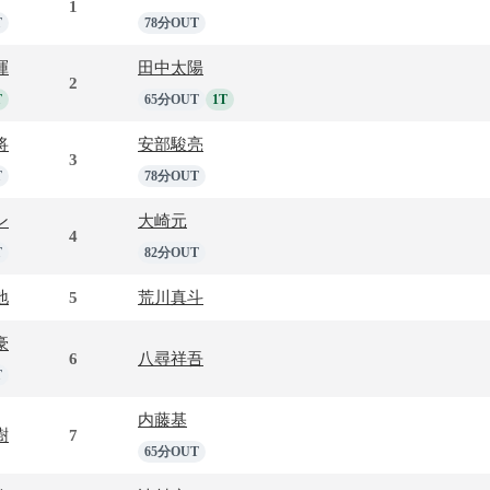
1
T
78分OUT
暉
田中太陽
2
T
65分OUT
1T
将
安部駿亮
3
T
78分OUT
ン
大崎元
4
T
82分OUT
地
5
荒川真斗
豪
6
八尋祥吾
T
内藤基
樹
7
65分OUT