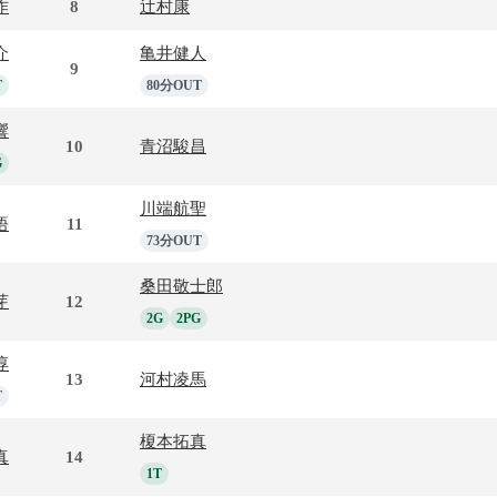
作
8
辻村康
介
亀井健人
9
T
80分OUT
響
10
青沼駿昌
G
川端航聖
悟
11
73分OUT
桑田敬士郎
芽
12
2G
2PG
淳
13
河村凌馬
T
榎本拓真
真
14
1T