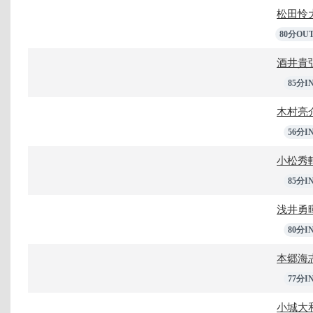
松田怜
80分OU
酒井貴
85分I
木村亮
56分I
小松秀
85分I
浅井勇
80分I
本郷海
77分I
小城大