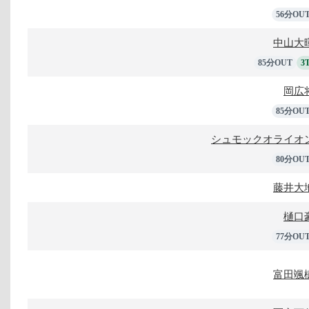
56分OU
中山大
85分OUT
3
岡広
85分OU
シュモックオライオ
80分OU
藤井大
樋口
77分OU
富田颯