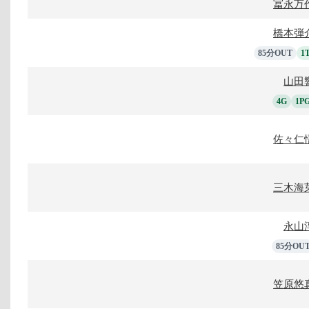
冨永万
橋本弾
85分OUT
1
山田
4G
1P
佐々仁
三木海
永山
85分OU
笠原悠