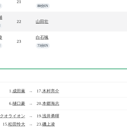
21
N
80分IN
輔
22
山田壮
N
凌
白石颯
23
N
73分IN
1.
成田薫
→
17.
木村亮介
6.
樋口豪
→
20.
本郷海志
クオライオン
→
19.
浅井勇暉
15.
松田怜大
→
23.
磯上凌