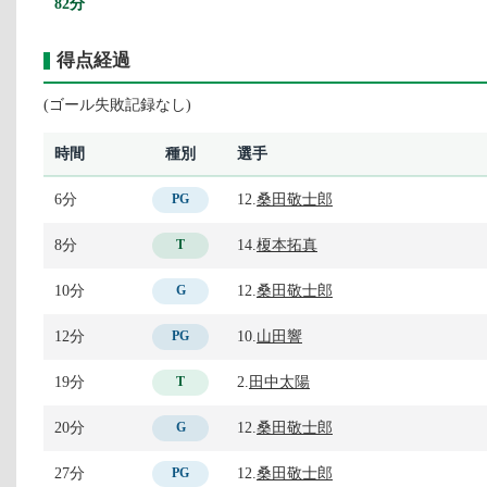
82分
得点経過
(ゴール失敗記録なし)
時間
種別
選手
6分
12.
桑田敬士郎
PG
8分
14.
榎本拓真
T
10分
12.
桑田敬士郎
G
12分
10.
山田響
PG
19分
2.
田中太陽
T
20分
12.
桑田敬士郎
G
27分
12.
桑田敬士郎
PG