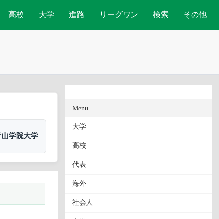
高校
大学
進路
リーグワン
検索
その他
Menu
大学
青山学院大学
高校
代表
海外
社会人