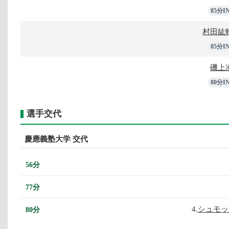
85分I
村田紘
85分I
磯上
80分I
選手交代
慶應義塾大学 交代
56分
77分
4.
シュモッ
80分