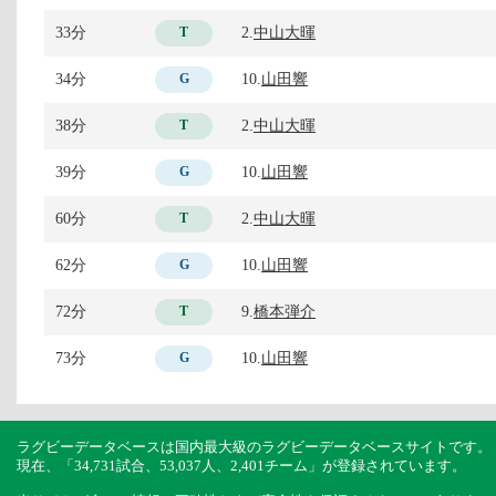
33分
2.
中山大暉
T
34分
10.
山田響
G
38分
2.
中山大暉
T
39分
10.
山田響
G
60分
2.
中山大暉
T
62分
10.
山田響
G
72分
9.
橋本弾介
T
73分
10.
山田響
G
ラグビーデータベースは国内最大級のラグビーデータベースサイトです。
現在、「34,731試合、53,037人、2,401チーム」が登録されています。