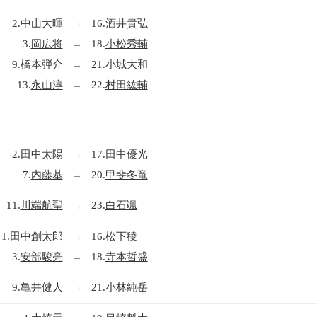
2.
中山大暉
→
16.
酒井貴弘
3.
岡広将
→
18.
小松秀輔
9.
橋本弾介
→
21.
小城大和
13.
永山淳
→
22.
村田紘輔
2.
田中太陽
→
17.
田中優光
7.
内藤基
→
20.
甲斐冬竜
11.
川端航聖
→
23.
白石颯
1.
田中創太郎
→
16.
松下稜
3.
安部駿亮
→
18.
寺本哲盛
9.
亀井健人
→
21.
小林純岳