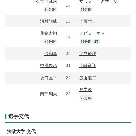
石母田健太
サミソニ・アサエリ
17
84分IN
75分IN
18
河村龍成
内藤大士
兼森大輔
テビタ・オト
19
69分IN
63分IN
2T
20
徐和真
足立優理
21
中澤俊治
山崎竜翔
22
坂口匡平
広瀬龍二
呉尚俊
23
南部翔大
75分IN
選手交代
法政大学 交代