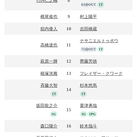
8
竹内仁之輔
63分OUT
1T
9
横尾俊也
村上陽平
10
舘内倭人
吉田橋蔵
ナサニエルトゥポウ
11
高橋達也
75分OUT
1T
12
萩原一輝
齊藤芳徳
13
根塚洸雅
フレイザー・クワーク
斉藤大智
杉本悠馬
14
1T
1T
坂田龍之介
粟津勇哉
15
1G
3G
1PG
16
森口陽介
鈴木哉斗