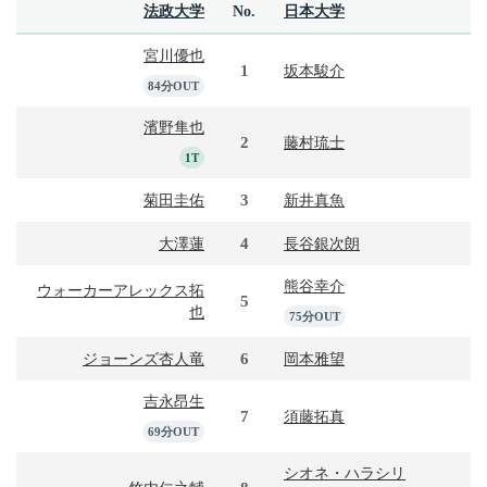
法政大学
No.
日本大学
宮川優也
1
坂本駿介
84分OUT
濱野隼也
2
藤村琉士
1T
3
菊田圭佑
新井真魚
4
大澤蓮
長谷銀次朗
熊谷幸介
ウォーカーアレックス拓
5
也
75分OUT
6
ジョーンズ杏人竜
岡本雅望
吉永昂生
7
須藤拓真
69分OUT
シオネ・ハラシリ