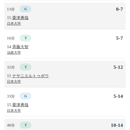
0-7
13分
G
15.
粟津勇哉
日本大学
5-7
16分
T
14.
斉藤大智
法政大学
5-12
32分
T
11.
ナサニエルトゥポウ
日本大学
5-14
33分
G
15.
粟津勇哉
日本大学
10-14
48分
T