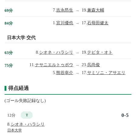
7.
吉永昂生
→
19.
兼森大輔
69分
1.
宮川優也
→
17.
石母田健太
84分
日本大学 交代
8.
シオネ・ハラシリ
→
19.
テビタ・オト
63分
11.
ナサニエルトゥポウ
→
23.
呉尚俊
75分
5.
熊谷幸介
→
17.
サミソニ・アサエリ
得点経過
(ゴール失敗記録なし)
0-5
12分
T
8.
シオネ・ハラシリ
日本大学