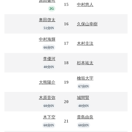
原田健司
15
中村悠人
2G
奥田啓太
16
久保山幸樹
51分IN
中村海輝
17
木村圭汰
66分IN
李優河
18
杉本祐太
40分IN
檜垣大宇
19
大熊陽介
67分IN
木原音弥
城間賢
20
60分IN
40分IN
木下空
貴島由良
21
60分IN
60分IN