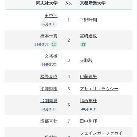
同志社大学
No.
京都産業大学
田中翔
1
平野叶翔
66分OUT
橋本一真
宮﨑達也
2
51分OUT
1T
1T
文裕徹
3
寺脇駿
40分OUT
4
松野泰樹
伊藤鐘平
5
平澤輝龍
アサエリ・ラウシー
弓削周翼
福西隼杜
6
60分OUT
40分OUT
7
堀部直壮
田中利輝
フェインガ・ファカイ