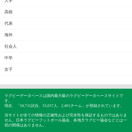
大学
高校
代表
海外
社会人
中学
女子
ラグビーデータベースは国内最大級のラグビーデータベースサイトで
す。
現在、「34,731試合、53,037人、2,401チーム」が登録されています。
当サイトが全ての情報の正確性および完全性を保証するものではありま
せん。日本ラグビーフットボール協会、各地方ラグビー協会などとは一
切の関係はありません。