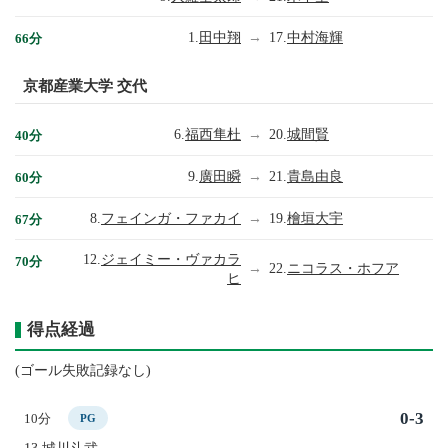
1.
田中翔
→
17.
中村海輝
66分
京都産業大学 交代
6.
福西隼杜
→
20.
城間賢
40分
9.
廣田瞬
→
21.
貴島由良
60分
8.
フェインガ・ファカイ
→
19.
檜垣大宇
67分
12.
ジェイミー・ヴァカラ
70分
→
22.
ニコラス・ホフア
ヒ
得点経過
(ゴール失敗記録なし)
0-3
10分
PG
13.
城川斗武