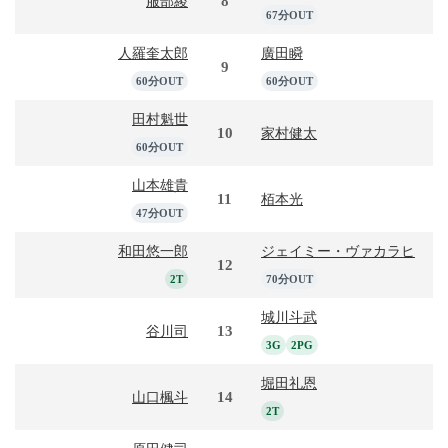
8
服部綾
67分OUT
人羅奎太郎
廣田瞬
9
60分OUT
60分OUT
田村魁世
10
家村健太
60分OUT
山本雄貴
11
栢本光
47分OUT
和田悠一郎
ジェイミー・ヴァカラヒ
12
2T
70分OUT
城川斗武
13
谷川司
3G
2PG
堀田礼恩
14
山口楓斗
2T