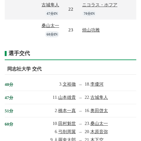
古城隼人
ニコラス・ホフア
22
47分IN
70分IN
桑山太一
23
焼山功雅
60分IN
選手交代
同志社大学 交代
3.
文裕徹
→
18.
李優河
40分
11.
山本雄貴
→
22.
古城隼人
47分
2.
橋本一真
→
16.
奥田啓太
51分
10.
田村魁世
→
23.
桑山太一
60分
6.
弓削周翼
→
20.
木原音弥
9.
人羅奎太郎
→
21.
木下空