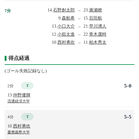
14.
石野創太郎
→
23.
廣瀬瞭
7分
9.
森航希
→
15.
百田航
13.
小口大介
→
21.
早川湧人
12.
小舘太進
→
22.
青木晟時
10.
西村勇吹
→
11.
柏木秀太
得点経過
(ゴール失敗記録なし)
5-0
2分
T
13.
仲野優輝
流通経済大学
5-5
4分
T
10.
西村勇吹
慶應義塾大学