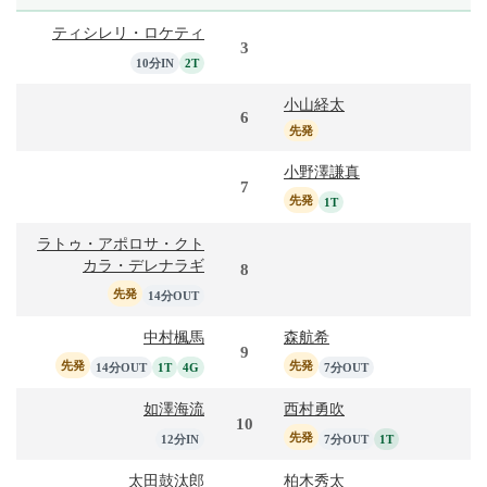
ティシレリ・ロケティ
3
10分IN
2T
小山経太
6
先発
小野澤謙真
7
先発
1T
ラトゥ・アポロサ・クト
カラ・デレナラギ
8
先発
14分OUT
中村楓馬
森航希
9
先発
先発
14分OUT
1T
4G
7分OUT
如澤海流
西村勇吹
10
先発
12分IN
7分OUT
1T
太田鼓汰郎
柏木秀太