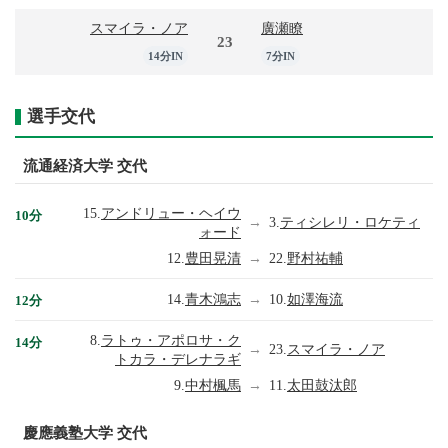
スマイラ・ノア
廣瀬瞭
23
14分IN
7分IN
選手交代
流通経済大学 交代
15.
アンドリュー・ヘイウ
10分
→
3.
ティシレリ・ロケティ
ォード
12.
豊田晃清
→
22.
野村祐輔
14.
青木鴻志
→
10.
如澤海流
12分
8.
ラトゥ・アポロサ・ク
14分
→
23.
スマイラ・ノア
トカラ・デレナラギ
9.
中村楓馬
→
11.
太田鼓汰郎
慶應義塾大学 交代