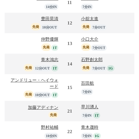
11
14分IN
7分IN
豊田晃清
小舘太進
12
先発
先発
10分OUT
7分OUT
仲野優輝
小口大介
13
先発
先発
1T
7分OUT
青木鴻志
石野創太郎
14
先発
先発
12分OUT
1T
7分OUT
1G
アンドリュー・ヘイウォ
百田航
ード
15
7分IN
先発
10分OUT
1T
早川湧人
加藤アディナン
21
先発
7分IN
1T
野村祐輔
青木晟時
22
10分IN
7分IN
1G