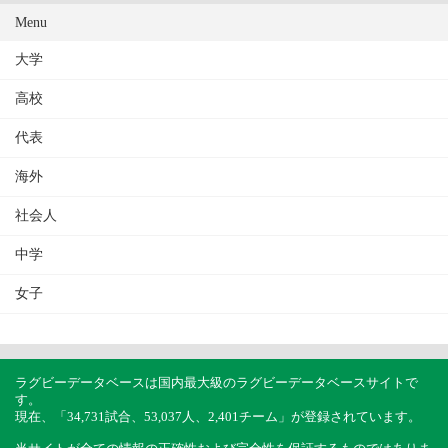
Menu
大学
高校
代表
海外
社会人
中学
女子
ラグビーデータベースは国内最大級のラグビーデータベースサイトで
す。
現在、「34,731試合、53,037人、2,401チーム」が登録されています。