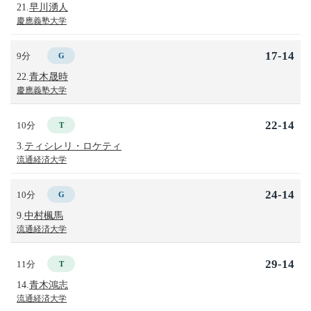
21.
早川湧人
慶應義塾大学
17-14
9分
G
22.
青木晟時
慶應義塾大学
22-14
10分
T
3.
ティシレリ・ロケティ
流通経済大学
24-14
10分
G
9.
中村楓馬
流通経済大学
29-14
11分
T
14.
青木鴻志
流通経済大学