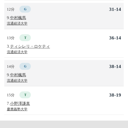
31-14
12分
G
9.
中村楓馬
流通経済大学
36-14
13分
T
3.
ティシレリ・ロケティ
流通経済大学
38-14
14分
G
9.
中村楓馬
流通経済大学
38-19
15分
T
7.
小野澤謙真
慶應義塾大学