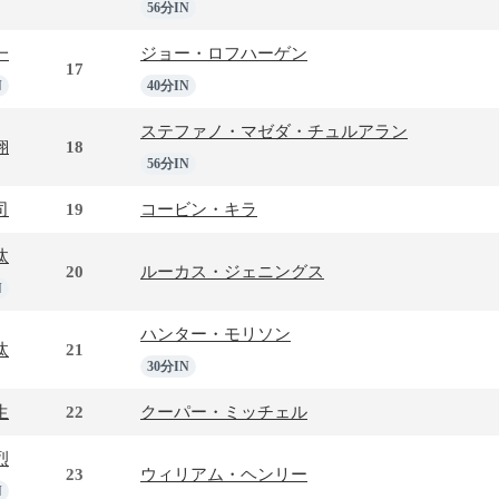
56分IN
一
ジョー・ロフハーゲン
17
N
40分IN
ステファノ・マゼダ・チュルアラン
翔
18
56分IN
司
19
コービン・キラ
汰
20
ルーカス・ジェニングス
N
ハンター・モリソン
汰
21
30分IN
生
22
クーパー・ミッチェル
烈
23
ウィリアム・ヘンリー
N