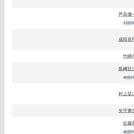
芦高優
33分I
成田良
竹崎
島﨑壮
40分I
村上栞
矢守勇
近藤
46分I