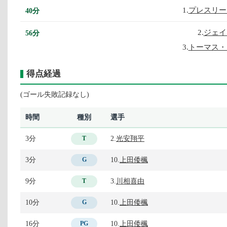
1.
プレスリー
40分
2.
ジェイ
56分
3.
トーマス・
得点経過
(ゴール失敗記録なし)
時間
種別
選手
3分
2.
光安翔平
T
3分
10.
上田倭楓
G
9分
3.
川相喜由
T
10分
10.
上田倭楓
G
16分
10.
上田倭楓
PG