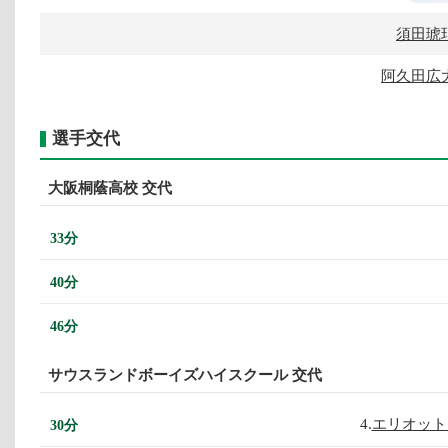
須田琥
阿久田広
選手交代
大阪桐蔭高校 交代
33分
40分
46分
サウスランドボーイズハイスクール 交代
4.
エリオット
30分