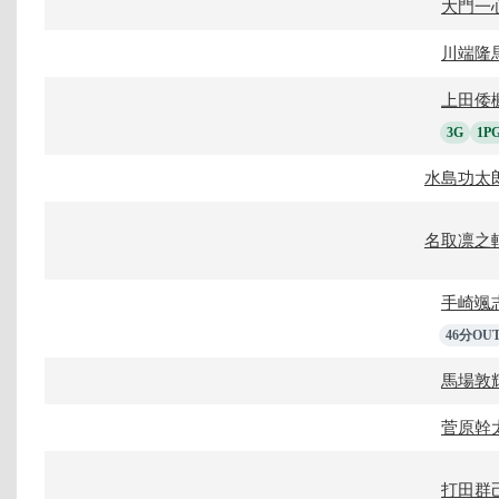
大門一
川端隆
上田倭
3G
1P
水島功太
名取凛之
手崎颯
46分OU
馬場敦
菅原幹
打田群