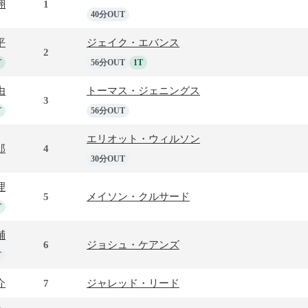
翔
1
40分OUT
平
ジェイク・エバンス
2
T
56分OUT
1T
由
トーマス・ジェニングス
3
T
56分OUT
エリオット・ウィルソン
郎
4
30分OUT
理
5
メイソン・クルサード
T
輔
6
ジョシュ・ケアンズ
T
介
7
ジャレッド・リード