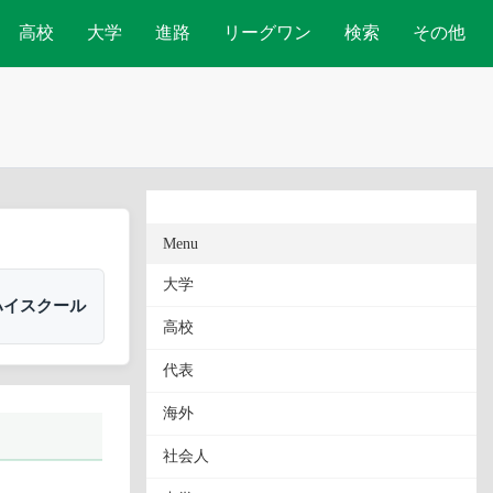
高校
大学
進路
リーグワン
検索
その他
Menu
大学
ハイスクール
高校
代表
海外
社会人