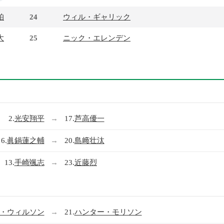
珀
24
ウィル・ギャリック
大
25
ニック・エレンデン
2.
光安翔平
→
17.
芦高優一
6.
眞鍋蓮之輔
→
20.
島﨑壮汰
13.
手崎颯志
→
23.
近藤烈
・ウィルソン
→
21.
ハンター・モリソン