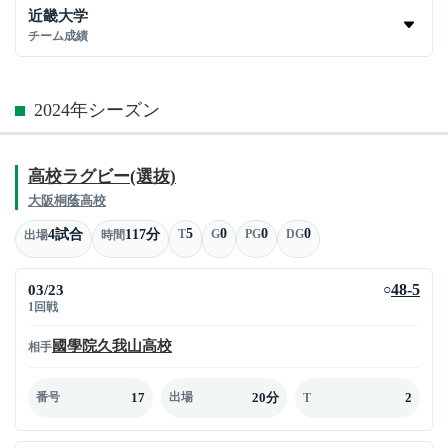
近畿大学
チーム成績
2024年シーズン
高校ラグビー(選抜)
大阪桐蔭高校
5
0
0
0
4試合
117分
T
G
PG
DG
出場
時間
03/23
48-5
○
1回戦
國學院久我山高校
相手
17
20分
2
番号
出場
T