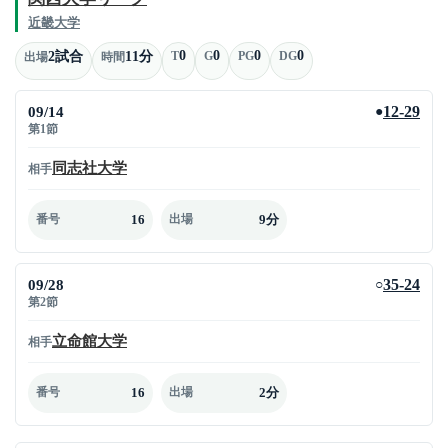
近畿大学
0
0
0
0
2試合
11分
T
G
PG
DG
出場
時間
09/14
12-29
●
第1節
同志社大学
相手
16
9分
番号
出場
09/28
35-24
○
第2節
立命館大学
相手
16
2分
番号
出場