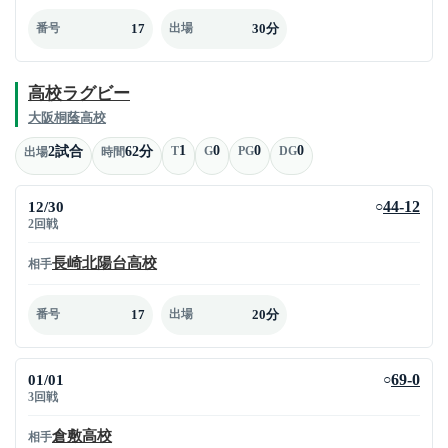
17
30分
番号
出場
高校ラグビー
大阪桐蔭高校
1
0
0
0
2試合
62分
T
G
PG
DG
出場
時間
12/30
44-12
○
2回戦
長崎北陽台高校
相手
17
20分
番号
出場
01/01
69-0
○
3回戦
倉敷高校
相手