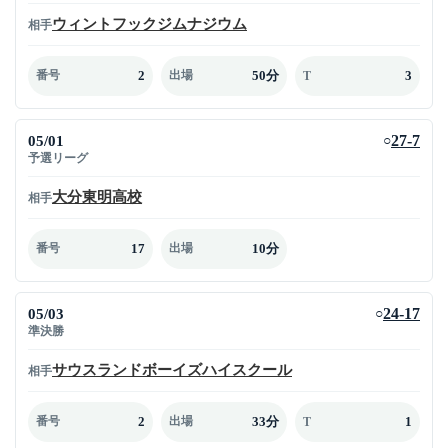
ウィントフックジムナジウム
相手
2
50分
3
番号
出場
T
05/01
27-7
○
予選リーグ
大分東明高校
相手
17
10分
番号
出場
05/03
24-17
○
準決勝
サウスランドボーイズハイスクール
相手
2
33分
1
番号
出場
T