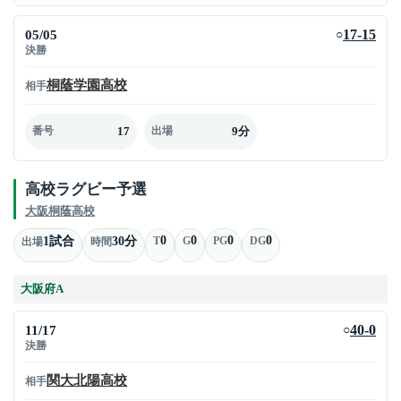
05/05
17-15
○
決勝
桐蔭学園高校
相手
17
9分
番号
出場
高校ラグビー予選
大阪桐蔭高校
0
0
0
0
1試合
30分
T
G
PG
DG
出場
時間
大阪府A
11/17
40-0
○
決勝
関大北陽高校
相手