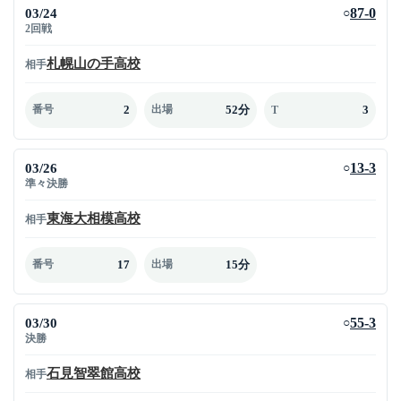
03/24
87-0
○
2回戦
札幌山の手高校
相手
2
52分
3
番号
出場
T
03/26
13-3
○
準々決勝
東海大相模高校
相手
17
15分
番号
出場
03/30
55-3
○
決勝
石見智翠館高校
相手