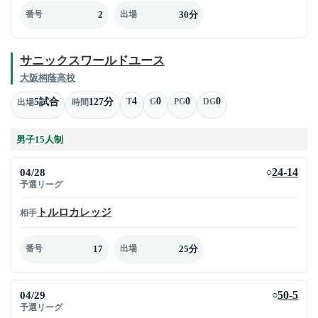
2
30分
番号
出場
サニックスワールドユース
大阪桐蔭高校
4
0
0
0
5試合
127分
T
G
PG
DG
出場
時間
男子15人制
04/28
24-14
○
予選リーグ
トルロカレッジ
相手
17
25分
番号
出場
04/29
50-5
○
予選リーグ