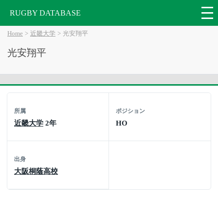
RUGBY DATABASE
Home
近畿大学
光安翔平
光安翔平
所属
ポジション
近畿大学
2年
HO
出身
大阪桐蔭高校