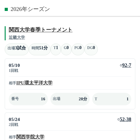
2026年シーズン
関西大学春季トーナメント
近畿大学
1
0
0
0
3試合
51分
T
G
PG
DG
出場
時間
05/10
92-7
○
1回戦
IPU環太平洋大学
相手
16
28分
1
番号
出場
T
05/24
52-38
○
2回戦
関西学院大学
相手