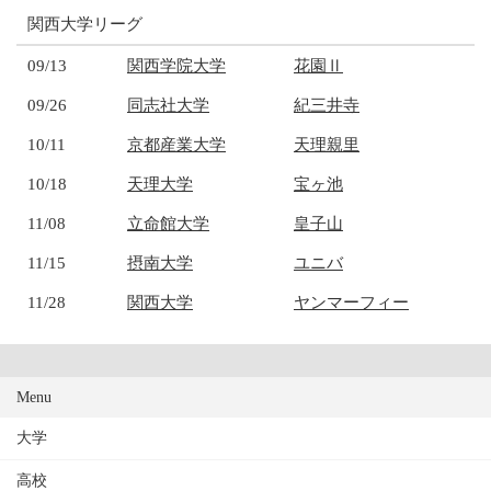
関西大学リーグ
09/13
関西学院大学
花園Ⅱ
09/26
同志社大学
紀三井寺
10/11
京都産業大学
天理親里
10/18
天理大学
宝ヶ池
11/08
立命館大学
皇子山
11/15
摂南大学
ユニバ
11/28
関西大学
ヤンマーフィー
Menu
大学
高校