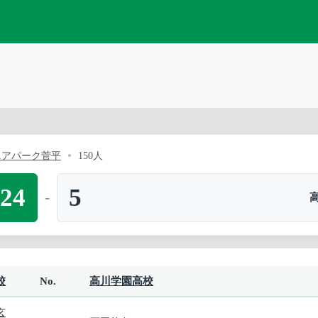
ニアパーク菅平
150人
24
5
-
校
No.
高川学園高校
玄