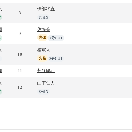
大
伊部将直
8
T
7分IN
輝
佐藤肇
9
先発
G
7分OUT
太
栢寛人
10
先発
N
8分OUT
朗
11
菅谷陽斗
太
山下仁大
12
T
8分IN