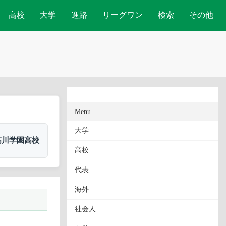
高校
大学
進路
リーグワン
検索
その他
Menu
大学
高川学園高校
高校
代表
海外
社会人