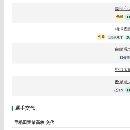
園部心
先発
1
梅澤遊
先発
13分OUT
2
白崎颯
15分I
野口太
飯泉敢
7分IN
1
選手交代
早稲田実業高校 交代