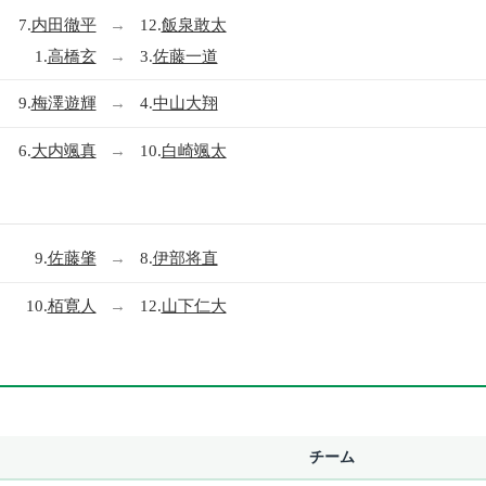
7.
内田徹平
→
12.
飯泉敢太
1.
高橋玄
→
3.
佐藤一道
9.
梅澤遊輝
→
4.
中山大翔
6.
大内颯真
→
10.
白崎颯太
9.
佐藤肇
→
8.
伊部将直
10.
栢寛人
→
12.
山下仁大
チーム