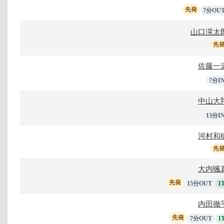
先発
7分OU
山口滉太
先
佐藤一
7分I
中山大
13分I
河村和
先
大内颯
先発
15分OUT
1
内田徹
先発
7分OUT
1