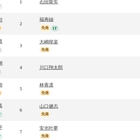
1
石田龍矢
T
福寿紬
郎
2
発
先発
1T
道
大嶋惺楽
3
先発
N
翔
4
川口翔太郎
N
樹
林香凛
5
発
先発
真
山口健志
6
先発
T
平
安光叶夢
7
先発
T