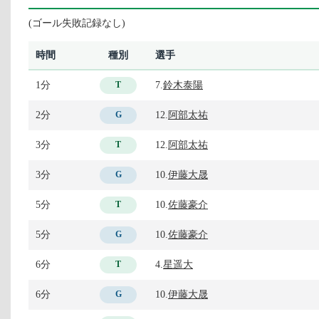
(ゴール失敗記録なし)
時間
種別
選手
1分
7.
鈴木泰陽
T
2分
12.
阿部太祐
G
3分
12.
阿部太祐
T
3分
10.
伊藤大晟
G
5分
10.
佐藤豪介
T
5分
10.
佐藤豪介
G
6分
4.
星遥大
T
6分
10.
伊藤大晟
G