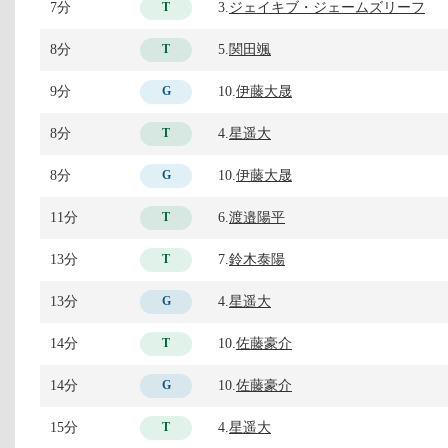
7分
3.
ジェイキブ・ジェームズリーフ
T
8分
5.
関田颯
T
9分
10.
伊藤大晟
G
8分
4.
星遥大
T
8分
10.
伊藤大晟
G
11分
6.
渡邉陽平
T
13分
7.
鈴木泰陽
T
13分
4.
星遥大
G
14分
10.
佐藤豪介
T
14分
10.
佐藤豪介
G
15分
4.
星遥大
T