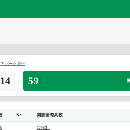
ニアパーク菅平
14
59
-
校
No.
開志国際高校
貴
片桐壮