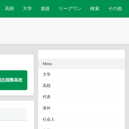
高校
大学
進路
リーグワン
検索
その他
Menu
大学
開志国際高校
高校
代表
海外
社会人