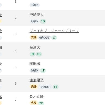
1
N
9分IN
中島優大
虎
2
発
9分IN
1G
希
ジェイキブ・ジェームズリーフ
3
先発
N
6分OUT
1T
珀
星遥大
4
T
3T
1G
介
関田颯
5
T
6分IN
1T
海
渡邉陽平
6
先発
T
10分OUT
1T
鈴木泰陽
郎
7
発
先発
2T