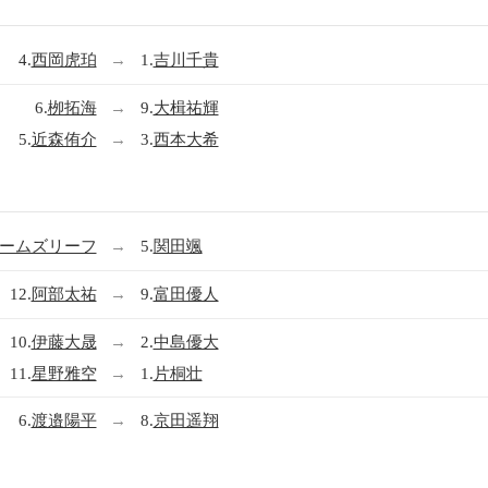
4.
西岡虎珀
→
1.
吉川千貴
6.
栁拓海
→
9.
大楫祐輝
5.
近森侑介
→
3.
西本大希
ームズリーフ
→
5.
関田颯
12.
阿部太祐
→
9.
富田優人
10.
伊藤大晟
→
2.
中島優大
11.
星野雅空
→
1.
片桐壮
6.
渡邉陽平
→
8.
京田遥翔