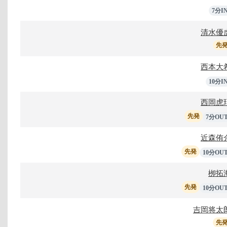
7分I
清水優
先
西本大
10分I
西岡虎
先発
7分OU
近森侑
先発
10分OU
栁拓
先発
10分OU
吉岡将太
先