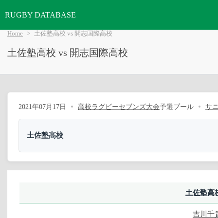
RUGBY DATABASE
Home
土佐塾高校 vs 開志国際高校
土佐塾高校 vs 開志国際高校
2021年07月17日
高校ラグビーセブンズ大会
予選プール
サ
土佐塾高校
土佐塾高
吉川千