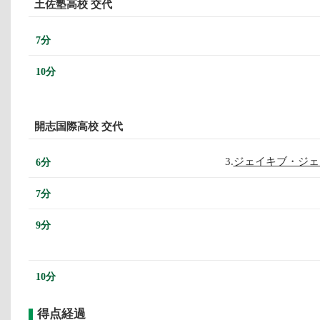
土佐塾高校 交代
7分
10分
開志国際高校 交代
3.
ジェイキブ・ジェ
6分
7分
9分
10分
得点経過