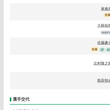
車奏
先
大楫祐
10分I
佐藤豪
先発
2T
2
北村隆之
島田智
選手交代