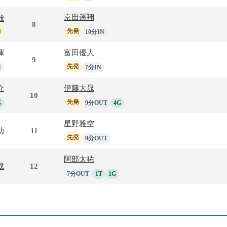
京田遥翔
哉
8
発
先発
10分IN
輝
富田優人
9
先発
N
7分IN
介
伊藤大晟
10
先発
G
9分OUT
4G
星野雅空
助
11
先発
9分OUT
阿部太祐
成
12
7分OUT
1T
1G