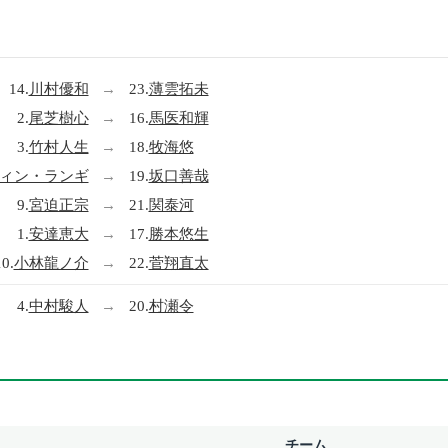
14.
川村優和
→
23.
薄雲拓未
2.
尾芝樹心
→
16.
馬医和輝
3.
竹村人生
→
18.
牧海悠
ィン・ランギ
→
19.
坂口善哉
9.
宮迫正宗
→
21.
関泰河
1.
安達恵大
→
17.
勝本悠生
10.
小林龍ノ介
→
22.
菅翔直太
4.
中村駿人
→
20.
村瀬令
チーム