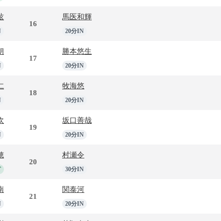
絃
馬医和輝
16
N
20分IN
朗
勝本悠生
17
N
20分IN
仁
牧海悠
18
N
20分IN
吹
坂口善哉
19
N
20分IN
穂
村瀬令
20
T
30分IN
南
関泰河
21
N
20分IN