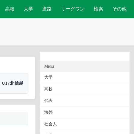
高校
大学
進路
リーグワン
検索
その他
Menu
大学
U17北信越
高校
代表
海外
社会人