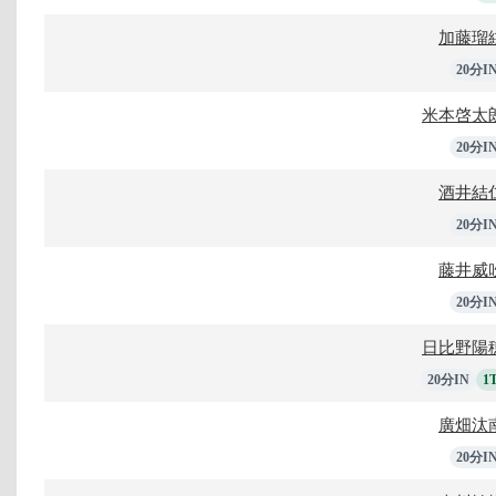
加藤瑠
20分I
米本啓太
20分I
酒井結
20分I
藤井威
20分I
日比野陽
20分IN
1
廣畑汰
20分I