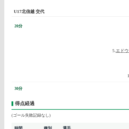
U17北信越 交代
20分
5.
エドウ
30分
得点経過
(ゴール失敗記録なし)
時間
種別
選手