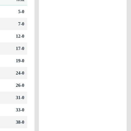
5-0
7-0
12-0
17-0
19-0
24-0
26-0
31-0
33-0
38-0