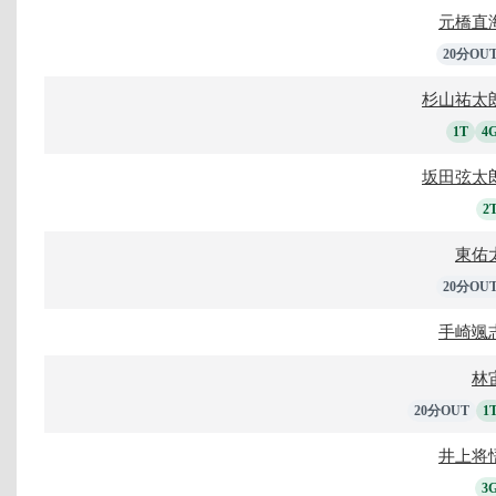
元橋直
20分OU
杉山祐太
1T
4
坂田弦太
2
東佑
20分OU
手崎颯
林
20分OUT
1
井上将
3