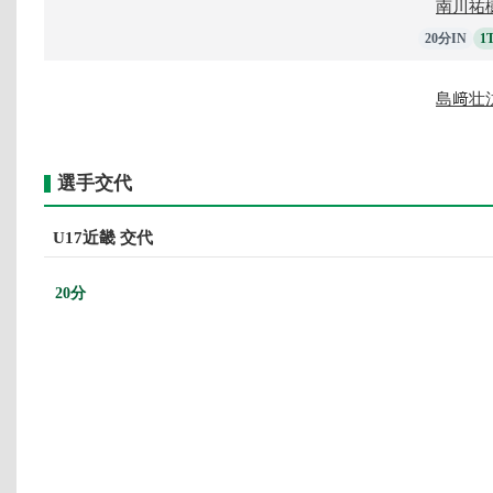
南川祐
20分IN
1
島﨑壮
選手交代
U17近畿 交代
20分