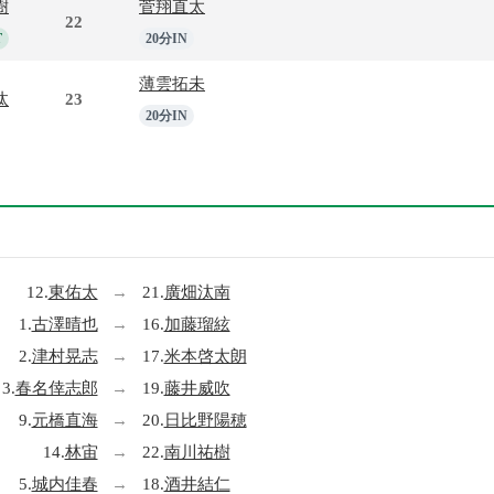
樹
菅翔直太
22
T
20分IN
薄雲拓未
汰
23
20分IN
12.
東佑太
→
21.
廣畑汰南
1.
古澤晴也
→
16.
加藤瑠絃
2.
津村晃志
→
17.
米本啓太朗
3.
春名倖志郎
→
19.
藤井威吹
9.
元橋直海
→
20.
日比野陽穂
14.
林宙
→
22.
南川祐樹
5.
城内佳春
→
18.
酒井結仁