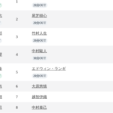
1
T
20分OUT
志
尾芝樹心
2
T
20分OUT
郎
竹村人生
3
T
20分OUT
中村駿人
理
4
30分OUT
春
エドウィン・ランギ
5
T
20分OUT
尚
6
大原悠慎
朗
7
越智伊織
司
8
中村泰己