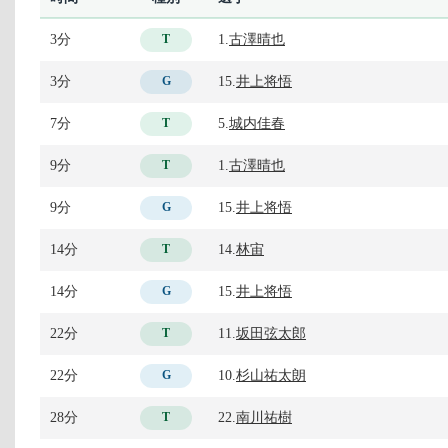
3分
1.
古澤晴也
T
3分
15.
井上将悟
G
7分
5.
城内佳春
T
9分
1.
古澤晴也
T
9分
15.
井上将悟
G
14分
14.
林宙
T
14分
15.
井上将悟
G
22分
11.
坂田弦太郎
T
22分
10.
杉山祐太朗
G
28分
22.
南川祐樹
T