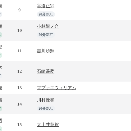
海
宮迫正宗
9
T
20分OUT
朗
小林龍ノ介
10
G
20分OUT
郎
11
吉川歩輝
T
太
12
石崎遥夢
T
志
13
マプァエウィリアム
宙
川村優和
14
T
20分OUT
悟
15
大土井慧賀
G