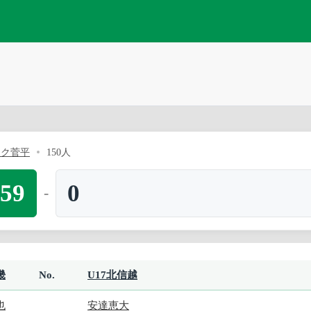
ーク菅平
150人
59
0
-
畿
No.
U17北信越
也
安達恵大