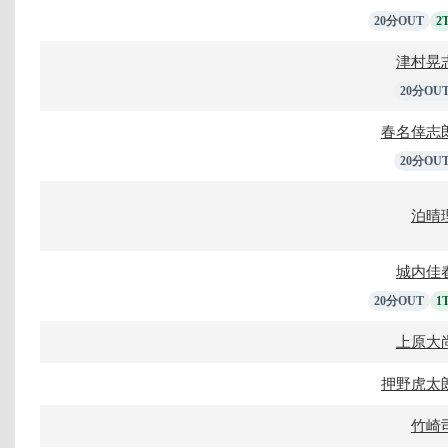
20分OUT
2
津村晃
20分OU
春名倖志
20分OU
泊晴
城内佳
20分OUT
1
上原大
押野虎太
竹崎