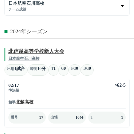
日本航空石川高校
チーム成績
2024年シーズン
北信越高等学校新人大会
日本航空石川高校
1
0
0
0
1試合
10分
T
G
PG
DG
出場
時間
02/17
62-5
○
準決勝
北越高校
相手
17
10分
1
番号
出場
T