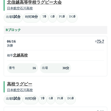
北信越高等学校ラグビー大会
日本航空石川高校
0
0
0
0
1試合
30分
T
G
PG
DG
出場
時間
Bブロック
06/16
75-7
○
決勝
北越高校
相手
16
30分
番号
出場
高校ラグビー
日本航空石川高校
0
0
0
0
1試合
3分
T
G
PG
DG
出場
時間