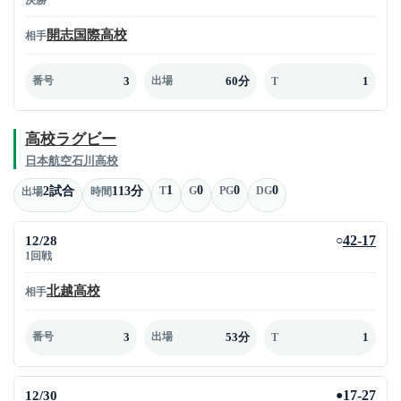
開志国際高校
相手
3
60分
1
番号
出場
T
高校ラグビー
日本航空石川高校
1
0
0
0
2試合
113分
T
G
PG
DG
出場
時間
12/28
42-17
○
1回戦
北越高校
相手
3
53分
1
番号
出場
T
12/30
17-27
●