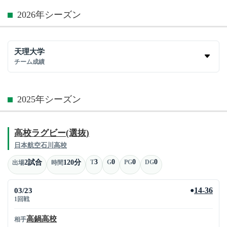
2026年シーズン
天理大学
チーム成績
2025年シーズン
高校ラグビー(選抜)
日本航空石川高校
3
0
0
0
2試合
120分
T
G
PG
DG
出場
時間
03/23
14-36
●
1回戦
高鍋高校
相手