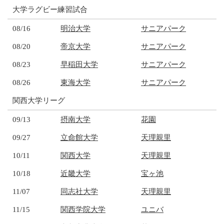
大学ラグビー練習試合
08/16
明治大学
サニアパーク
08/20
帝京大学
サニアパーク
08/23
早稲田大学
サニアパーク
08/26
東海大学
サニアパーク
関西大学リーグ
09/13
摂南大学
花園
09/27
立命館大学
天理親里
10/11
関西大学
天理親里
10/18
近畿大学
宝ヶ池
11/07
同志社大学
天理親里
11/15
関西学院大学
ユニバ