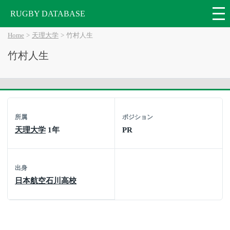
RUGBY DATABASE
Home
天理大学
竹村人生
竹村人生
所属
ポジション
天理大学
1年
PR
出身
日本航空石川高校