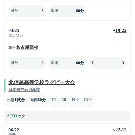
3
60分
番号
出場
03/25
19-22
●
コンソレ
名古屋高校
相手
3
60分
3
番号
出場
T
北信越高等学校ラグビー大会
日本航空石川高校
1
0
0
0
1試合
60分
T
G
PG
DG
出場
時間
Aブロック
06/22
22-12
○
決勝