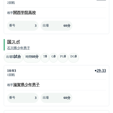
2回戦
関西学院高校
相手
3
60分
番号
出場
国スポ
石川県少年男子
0
0
0
0
1試合
60分
T
G
PG
DG
出場
時間
10/03
29-33
●
1回戦
滋賀県少年男子
相手
3
60分
番号
出場