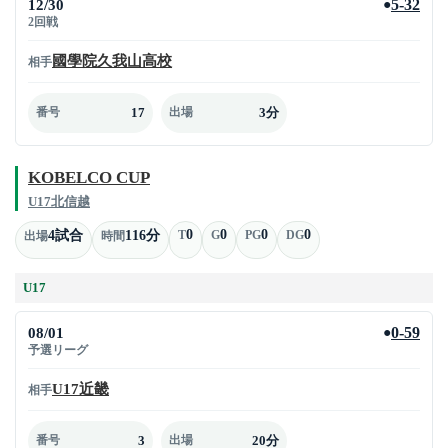
12/30
5-32
●
2回戦
國學院久我山高校
相手
17
3分
番号
出場
KOBELCO CUP
U17北信越
0
0
0
0
4試合
116分
T
G
PG
DG
出場
時間
U17
08/01
0-59
●
予選リーグ
U17近畿
相手
3
20分
番号
出場