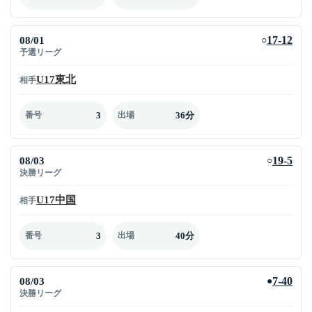
08/01
17-12
○
予選リーグ
U17東北
相手
3
36分
番号
出場
08/03
19-5
○
決勝リーグ
U17中国
相手
3
40分
番号
出場
08/03
7-40
●
決勝リーグ