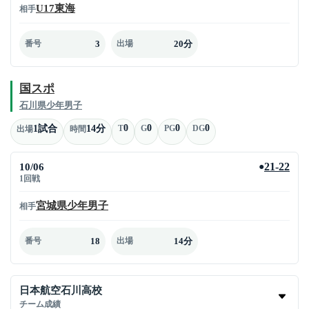
U17東海
相手
3
20分
番号
出場
国スポ
石川県少年男子
0
0
0
0
1試合
14分
T
G
PG
DG
出場
時間
10/06
21-22
●
1回戦
宮城県少年男子
相手
18
14分
番号
出場
日本航空石川高校
チーム成績