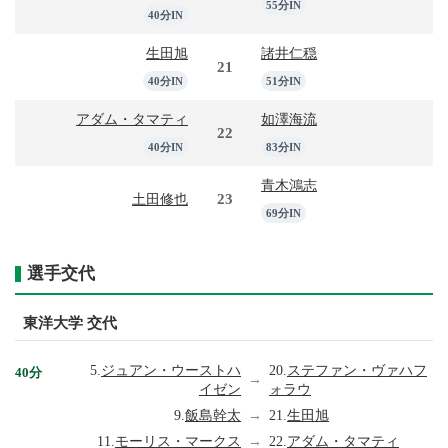
55分IN
40分IN
生田旭
諸井仁穏
21
40分IN
51分IN
アダム・タマティ
如澤海流
22
40分IN
83分IN
青木鴻志
23
土田修也
69分IN
選手交代
東洋大学 交代
5.
ジュアン・ウーストハ
20.
ステファン・ヴァハフ
40分
→
イゼン
ォラウ
9.
飯島幹太
→
21.
生田旭
11.
モーリス・マークス
→
22.
アダム・タマティ