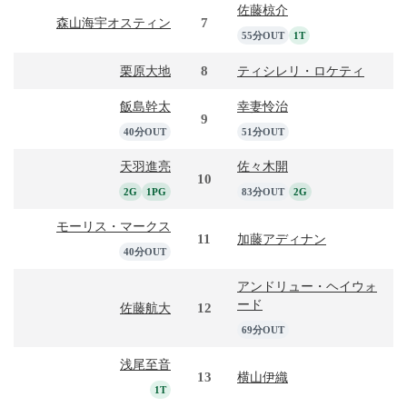
佐藤椋介
7
森山海宇オスティン
55分OUT
1T
8
栗原大地
ティシレリ・ロケティ
飯島幹太
幸妻怜治
9
40分OUT
51分OUT
天羽進亮
佐々木開
10
2G
1PG
83分OUT
2G
モーリス・マークス
11
加藤アディナン
40分OUT
アンドリュー・ヘイウォ
ード
12
佐藤航大
69分OUT
浅尾至音
13
横山伊織
1T