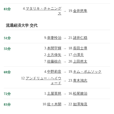
4.
マタリキ・チャニング
83分
→
19.
金井悠隼
ス
流通経済大学 交代
9.
幸妻怜治
→
21.
諸井仁穏
51分
3.
本間宇輝
→
18.
長田士導
55分
2.
土方倖矢
→
17.
小澤天
7.
佐藤椋介
→
20.
上田然太
4.
中野莉音
→
19.
キム・ボムソック
69分
12.
アンドリュー・ヘイウ
→
23.
青木鴻志
ォード
1.
土屋英慈
→
16.
松尾燎治
72分
10.
佐々木開
→
22.
如澤海流
83分