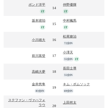
ボンド洋平
仲野優輝
14
1T
1T
坂本琥珀
中村楓馬
15
1T
1T
松尾燎治
16
小川雄大
72分IN
小澤天
17
前川嵩登
55分IN
1T
長田士導
18
高嶋大夢
55分IN
金井悠隼
キム・ボムソック
19
83分IN
69分IN
ステファン・ヴァハフォ
上田然太
ラウ
20