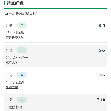
得点経過
(ゴール失敗記録なし)
0-5
14分
T
15.
中村楓馬
流通経済大学
5-5
18分
T
14.
ボンド洋平
東洋大学
7-5
19分
G
10.
天羽進亮
東洋大学
7-10
28分
T
7.
佐藤椋介