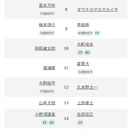
冨永万作
8
ダウナカマカマカイサ
75分OUT
橋本弾介
李錦寿
9
54分OUT
63分OUT
1T
大町佳生
10
和田健太郎
1T
4G
森寛大
11
廣瀬瞭
52分OUT
今野椋平
12
久木野太一
57分OUT
13
山本大悟
上田倭士
小野澤謙真
生田弦己
14
2T
2G
1T