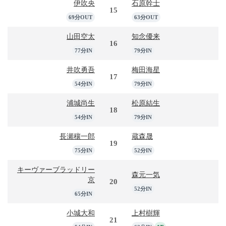
伊吹央
石原幹士
15
69分OUT
63分OUT
山田空太
知念優来
16
77分IN
79分IN
井吹勇吾
梅田海星
17
54分IN
79分IN
浦城尚生
松原結生
18
54分IN
79分IN
長瀬穰一郎
蔵森晟
19
75分IN
52分IN
キーヴァーブラッドリー
森元一気
京
20
52分IN
65分IN
小城大和
上村樹輝
21