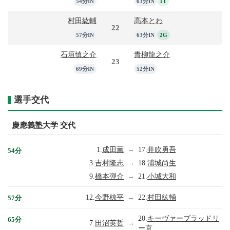
54分IN
63分IN
1T
村田紘輔
高本とわ
22
57分IN
63分IN
2G
石垣慎之介
青柳龍之介
23
69分IN
52分IN
選手交代
慶應義塾大学 交代
1.
成田薫
→
17.
井吹勇吾
54分
3.
吉村隆志
→
18.
浦城尚生
9.
橋本弾介
→
21.
小城大和
12.
今野椋平
→
22.
村田紘輔
57分
20.
キーヴァーブラッドリ
65分
7.
田沼英哲
→
ー京