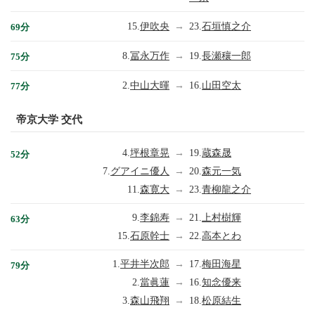
15.
伊吹央
→
23.
石垣慎之介
69分
8.
冨永万作
→
19.
長瀬穰一郎
75分
2.
中山大暉
→
16.
山田空太
77分
帝京大学 交代
4.
坪根章晃
→
19.
蔵森晟
52分
7.
グアイニ優人
→
20.
森元一気
11.
森寛大
→
23.
青柳龍之介
9.
李錦寿
→
21.
上村樹輝
63分
15.
石原幹士
→
22.
高本とわ
1.
平井半次郎
→
17.
梅田海星
79分
2.
當眞蓮
→
16.
知念優来
3.
森山飛翔
→
18.
松原結生