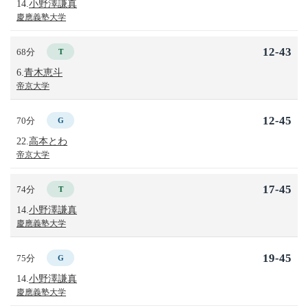
14.
小野澤謙真
慶應義塾大学
12-43
68分
T
6.
青木恵斗
帝京大学
12-45
70分
G
22.
高本とわ
帝京大学
17-45
74分
T
14.
小野澤謙真
慶應義塾大学
19-45
75分
G
14.
小野澤謙真
慶應義塾大学