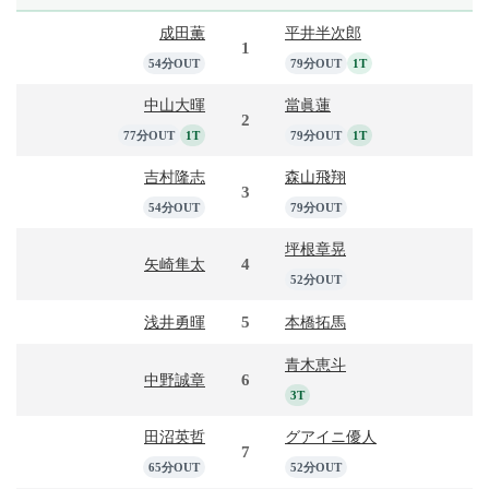
成田薫
平井半次郎
1
54分OUT
79分OUT
1T
中山大暉
當眞蓮
2
77分OUT
1T
79分OUT
1T
吉村隆志
森山飛翔
3
54分OUT
79分OUT
坪根章晃
4
矢崎隼太
52分OUT
5
浅井勇暉
本橋拓馬
青木恵斗
6
中野誠章
3T
田沼英哲
グアイニ優人
7
65分OUT
52分OUT