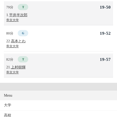
19-50
79分
T
1.
平井半次郎
帝京大学
19-52
80分
G
22.
高本とわ
帝京大学
19-57
82分
T
21.
上村樹輝
帝京大学
Menu
大学
高校