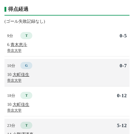
得点経過
(ゴール失敗記録なし)
0-5
9分
T
6.
青木恵斗
帝京大学
0-7
10分
G
10.
大町佳生
帝京大学
0-12
18分
T
10.
大町佳生
帝京大学
5-12
23分
T