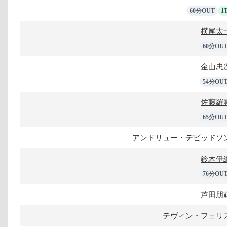
60分OUT
1
横尾太
60分OU
金山忠
54分OU
佐藤羅
65分OU
アンドリュー・デビッドソ
鈴木伊
76分OU
芦田朋
テヴィン・フェリ