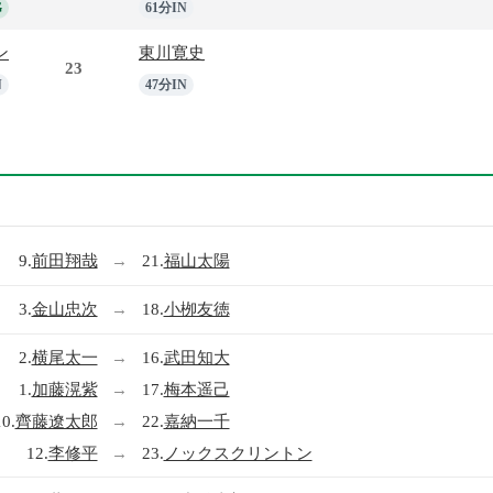
G
61分IN
ン
東川寛史
23
N
47分IN
9.
前田翔哉
→
21.
福山太陽
3.
金山忠次
→
18.
小栁友徳
2.
横尾太一
→
16.
武田知大
1.
加藤滉紫
→
17.
梅本遥己
10.
齊藤遼太郎
→
22.
嘉納一千
12.
李修平
→
23.
ノックスクリントン