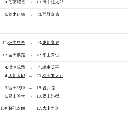
4.
佐藤羅雲
→
19.
田中雄太郎
6.
鈴木伊織
→
20.
西野嘉修
11.
畑中啓吾
→
23.
東川寛史
12.
吉田橋蔵
→
22.
平山真也
9.
溝渕篤司
→
21.
塚本奨平
4.
西川太郎
→
20.
松田進太郎
3.
宮田悠暉
→
18.
岩井陸
6.
森山皓太
→
19.
森山迅都
1.
有藤孔次朗
→
17.
大木寿之