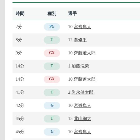
時間
種別
選手
2分
10.
宮嵜隼人
PG
8分
12.
李修平
T
9分
10.
齊藤遼太郎
GX
14分
1.
加藤滉紫
T
14分
10.
齊藤遼太郎
GX
41分
2.
岩永健太郎
T
42分
10.
宮嵜隼人
G
45分
15.
北山絢大
T
45分
10.
宮嵜隼人
G