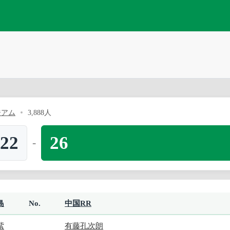
ジアム
3,888人
22
26
-
島
No.
中国RR
紫
有藤孔次朗