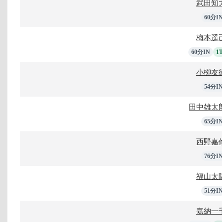
武田知
60分I
梅本遥
60分IN
1
小栁友
54分I
田中雄太
65分I
西野嘉
76分I
福山太
51分I
嘉納一