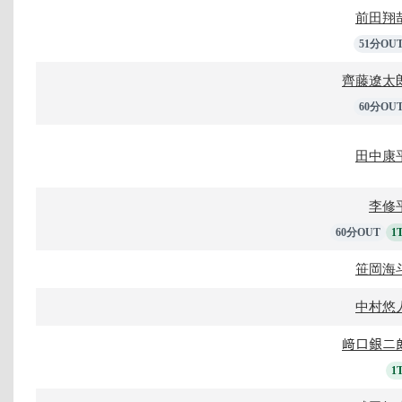
前田翔
51分OU
齊藤遼太
60分OU
田中康
李修
60分OUT
1
笹岡海
中村悠
﨑口銀二
1