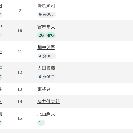
哉
溝渕篤司
9
T
64分OUT
郎
宮嵜隼人
10
T
2G
4PG
畑中啓吾
平
11
47分OUT
平
吉田橋蔵
12
T
61分OUT
斗
13
東将吾
人
14
藤井健太郎
朗
北山絢大
15
T
1T