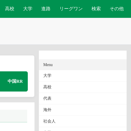
高校
大学
進路
リーグワン
検索
その他
Menu
大学
中国RR
高校
代表
海外
社会人