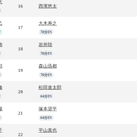
大
16
西濱悠太
N
己
大木寿之
17
T
78分IN
徳
岩井陸
18
N
70分IN
郎
森山迅都
19
N
70分IN
修
松田進太郎
20
N
64分IN
陽
塚本奨平
21
N
64分IN
千
平山真也
22