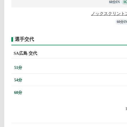
60分IN
1
ノックスクリント
60分I
選手交代
SA広島 交代
51分
54分
60分