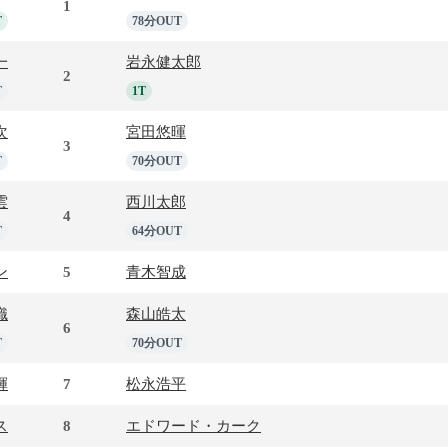
1
T
78分OUT
一
岩永健太郎
2
T
1T
次
宮田悠暉
3
T
70分OUT
雲
西川太郎
4
T
64分OUT
ン
5
青木智成
織
森山皓太
6
T
70分OUT
輝
7
松永浩平
ス
8
エドワード・カーク