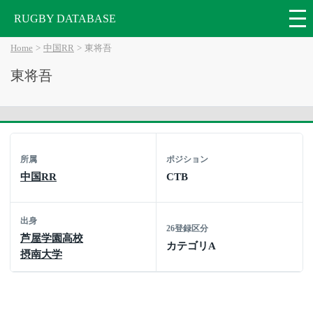
RUGBY DATABASE
Home
中国RR
東将吾
東将吾
所属
ポジション
中国RR
CTB
出身
26登録区分
芦屋学園高校
カテゴリA
摂南大学