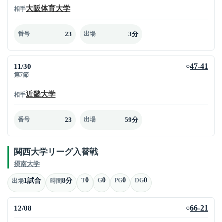
大阪体育大学
相手
23
3分
番号
出場
11/30
47-41
○
第7節
近畿大学
相手
23
59分
番号
出場
関西大学リーグ入替戦
摂南大学
0
0
0
0
1試合
8分
T
G
PG
DG
出場
時間
12/08
66-21
○