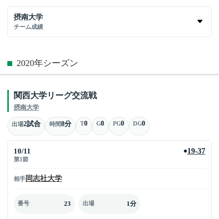
摂南大学
チーム成績
2020年シーズン
関西大学リーグ交流戦
摂南大学
0
0
0
0
2試合
8分
T
G
PG
DG
出場
時間
10/11
19-37
●
第1節
同志社大学
相手
23
1分
番号
出場