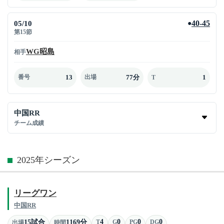
05/10
40-45
●
第15節
WG昭島
相手
13
77分
1
番号
出場
T
中国RR
チーム成績
2025年シーズン
リーグワン
中国RR
4
0
0
0
15試合
1169分
T
G
PG
DG
出場
時間