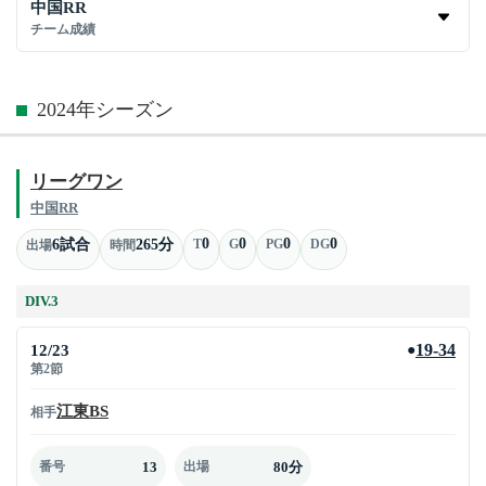
中国RR
チーム成績
2024年シーズン
リーグワン
中国RR
0
0
0
0
6試合
265分
T
G
PG
DG
出場
時間
DIV.3
12/23
19-34
●
第2節
江東BS
相手
13
80分
番号
出場