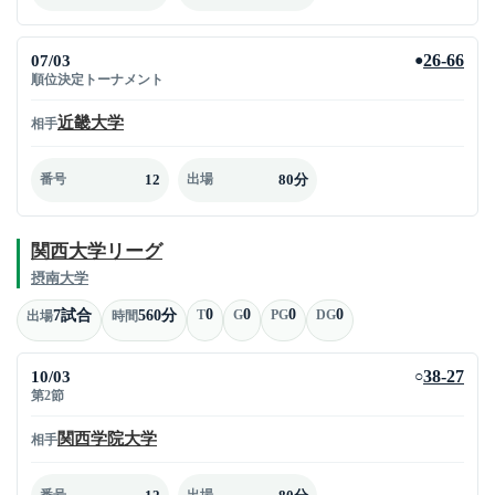
07/03
26-66
●
順位決定トーナメント
近畿大学
相手
12
80分
番号
出場
関西大学リーグ
摂南大学
0
0
0
0
7試合
560分
T
G
PG
DG
出場
時間
10/03
38-27
○
第2節
関西学院大学
相手