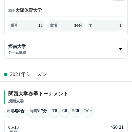
大阪体育大学
相手
12
80分
1
番号
出場
T
摂南大学
チーム成績
2021年シーズン
関西大学春季トーナメント
摂南大学
0
0
0
0
4試合
317分
T
G
PG
DG
出場
時間
05/15
50-21
○