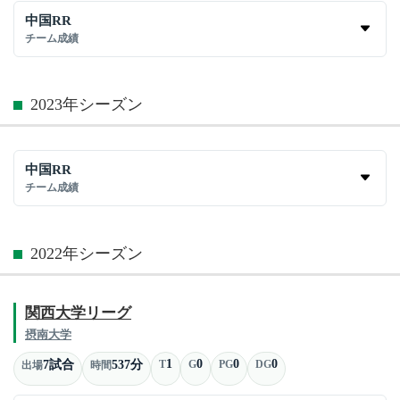
中国RR
チーム成績
2023年シーズン
中国RR
チーム成績
2022年シーズン
関西大学リーグ
摂南大学
1
0
0
0
7試合
537分
T
G
PG
DG
出場
時間