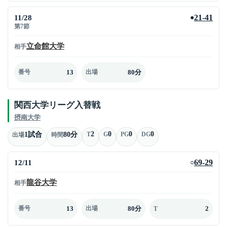
11/28
21-41
●
第7節
立命館大学
相手
13
80分
番号
出場
関西大学リーグ入替戦
摂南大学
2
0
0
0
1試合
80分
T
G
PG
DG
出場
時間
12/11
69-29
○
龍谷大学
相手
13
80分
2
番号
出場
T