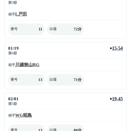
第3節
L戸田
相手
11
72分
番号
出場
01/19
15-54
●
第4節
川越狭山RG
相手
13
71分
番号
出場
02/01
19-45
●
第5節
WG昭島
相手
13
80分
番号
出場