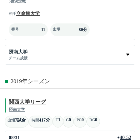
5位決定戦
立命館大学
相手
11
80分
番号
出場
摂南大学
チーム成績
2019年シーズン
関西大学リーグ
摂南大学
1
0
0
0
7試合
417分
T
G
PG
DG
出場
時間
08/31
40-52
●