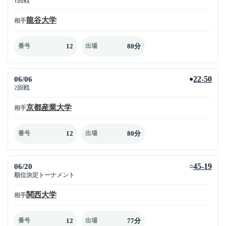
1回戦
龍谷大学
相手
12
80分
番号
出場
06/06
22-50
●
2回戦
京都産業大学
相手
12
80分
番号
出場
06/20
45-19
○
順位決定トーナメント
関西大学
相手
12
77分
番号
出場