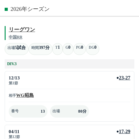
2026年シーズン
リーグワン
中国RR
1
0
0
0
5試合
397分
T
G
PG
DG
出場
時間
DIV.3
12/13
23-27
●
第1節
WG昭島
相手
13
80分
番号
出場
04/11
17-29
●
第12節