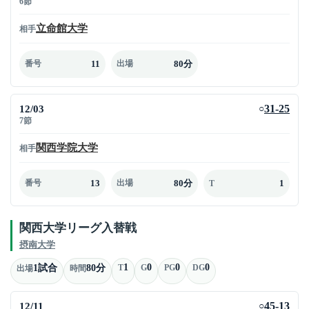
6節
立命館大学
相手
11
80分
番号
出場
12/03
31-25
○
7節
関西学院大学
相手
13
80分
1
番号
出場
T
関西大学リーグ入替戦
摂南大学
1
0
0
0
1試合
80分
T
G
PG
DG
出場
時間
12/11
45-13
○