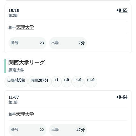
10/18
0-65
●
第2節
天理大学
相手
23
7分
番号
出場
関西大学リーグ
摂南大学
1
0
0
0
4試合
287分
T
G
PG
DG
出場
時間
11/07
0-64
●
第1節
天理大学
相手
22
47分
番号
出場