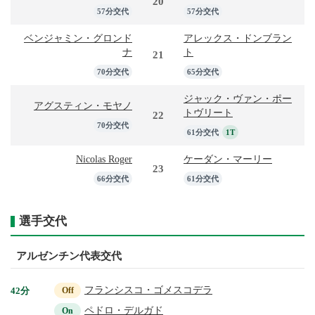
20
57分交代
57分交代
ベンジャミン・グロンド
アレックス・ドンブラン
ナ
ト
21
70分交代
65分交代
ジャック・ヴァン・ポー
アグスティン・モヤノ
トヴリート
22
70分交代
61分交代
1T
Nicolas Roger
ケーダン・マーリー
23
66分交代
61分交代
選手交代
アルゼンチン代表交代
フランシスコ・ゴメスコデラ
42分
Off
ペドロ・デルガド
On