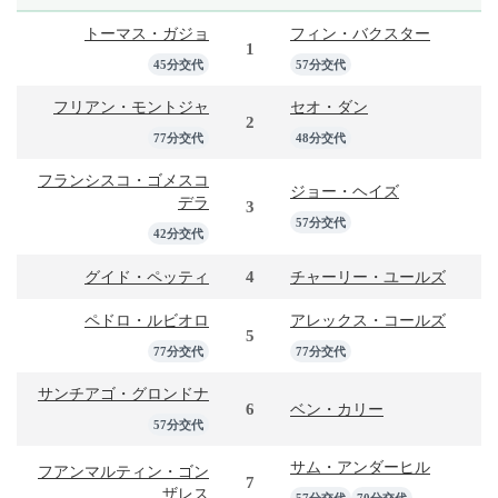
トーマス・ガジョ
フィン・バクスター
1
45分交代
57分交代
フリアン・モントジャ
セオ・ダン
2
77分交代
48分交代
フランシスコ・ゴメスコ
ジョー・ヘイズ
デラ
3
57分交代
42分交代
4
グイド・ペッティ
チャーリー・ユールズ
ペドロ・ルビオロ
アレックス・コールズ
5
77分交代
77分交代
サンチアゴ・グロンドナ
6
ベン・カリー
57分交代
サム・アンダーヒル
フアンマルティン・ゴン
7
ザレス
57分交代
70分交代