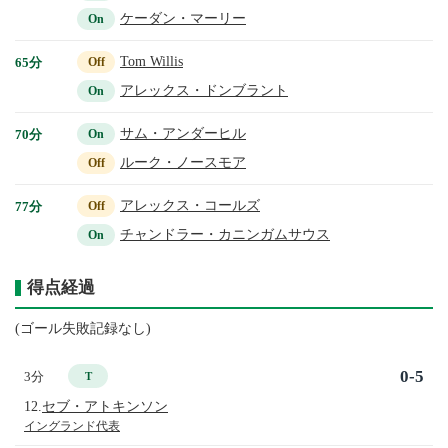
ケーダン・マーリー
On
Tom Willis
65分
Off
アレックス・ドンブラント
On
サム・アンダーヒル
70分
On
ルーク・ノースモア
Off
アレックス・コールズ
77分
Off
チャンドラー・カニンガムサウス
On
得点経過
(ゴール失敗記録なし)
0-5
3分
T
12.
セブ・アトキンソン
イングランド代表