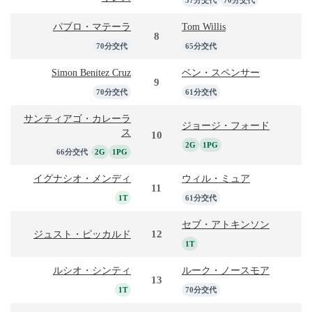
パブロ・マテーラ
Tom Willis
8
70分交代
65分交代
Simon Benitez Cruz
ベン・スペンサー
9
70分交代
61分交代
サンティアゴ・カレーラ
ジョージ・フォード
ス
10
2G
1PG
66分交代
2G
1PG
イグナシオ・メンディ
ウィル・ミュア
11
1T
61分交代
セブ・アトキンソン
12
ジュスト・ピッカルド
1T
ルシオ・シンティ
ルーク・ノースモア
13
1T
70分交代