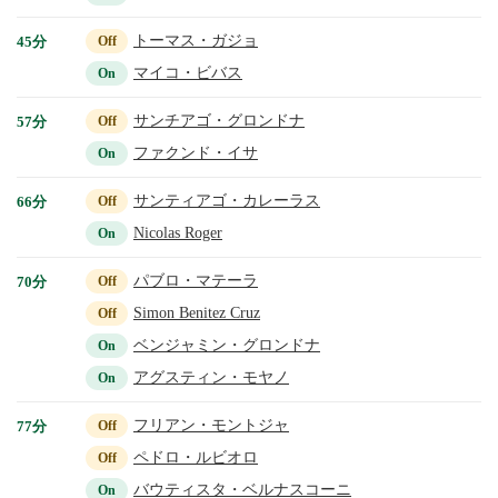
トーマス・ガジョ
45分
Off
マイコ・ビバス
On
サンチアゴ・グロンドナ
57分
Off
ファクンド・イサ
On
サンティアゴ・カレーラス
66分
Off
Nicolas Roger
On
パブロ・マテーラ
70分
Off
Simon Benitez Cruz
Off
ベンジャミン・グロンドナ
On
アグスティン・モヤノ
On
フリアン・モントジャ
77分
Off
ペドロ・ルビオロ
Off
バウティスタ・ベルナスコーニ
On