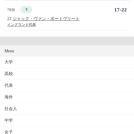
17-22
78分
T
22.
ジャック・ヴァン・ポートヴリート
イングランド代表
Menu
大学
高校
代表
海外
社会人
中学
女子