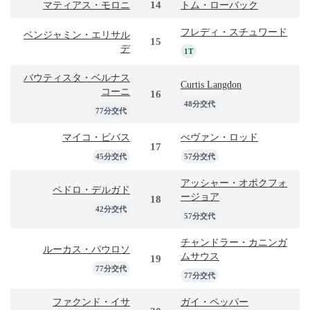
14
マティアス・モロニ
トム・ローバック
フレディ・スチュワード
ベンジャミン・エリサル
15
デ
1T
バウティスタ・ベルナス
Curtis Langdon
コーニ
16
48分交代
77分交代
マイコ・ビバス
べヴァン・ロッド
17
45分交代
57分交代
アッシャー・オポクフォ
ペドロ・デルガド
ージョア
18
42分交代
57分交代
チャンドラー・カニンガ
ルーカス・パウロソ
ムサウス
19
77分交代
77分交代
ファクンド・イサ
ガイ・ペッパー