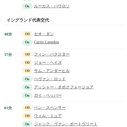
ルーカス・パウロソ
On
イングランド代表交代
セオ・ダン
48分
Off
Curtis Langdon
On
フィン・バクスター
57分
Off
ジョー・ヘイズ
Off
サム・アンダーヒル
Off
べヴァン・ロッド
On
アッシャー・オポクフォージョア
On
ガイ・ペッパー
On
ベン・スペンサー
61分
Off
ウィル・ミュア
Off
ジャック・ヴァン・ポートヴリート
On