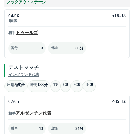
ノックアウトステージ
04/06
15-38
●
1回戦
トゥールズ
相手
3
56分
番号
出場
テストマッチ
イングランド代表
0
0
0
0
5試合
188分
T
G
PG
DG
出場
時間
07/05
35-12
○
アルゼンチン代表
相手
18
24分
番号
出場