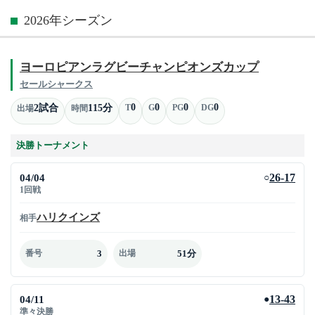
2026年シーズン
ヨーロピアンラグビーチャンピオンズカップ
セールシャークス
0
0
0
0
2試合
115分
T
G
PG
DG
出場
時間
決勝トーナメント
04/04
26-17
○
1回戦
ハリクインズ
相手
3
51分
番号
出場
04/11
13-43
●
準々決勝