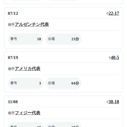
07/12
22-17
○
アルゼンチン代表
相手
18
23分
番号
出場
07/19
40-5
○
アメリカ代表
相手
3
64分
番号
出場
11/08
38-18
○
フィジー代表
相手