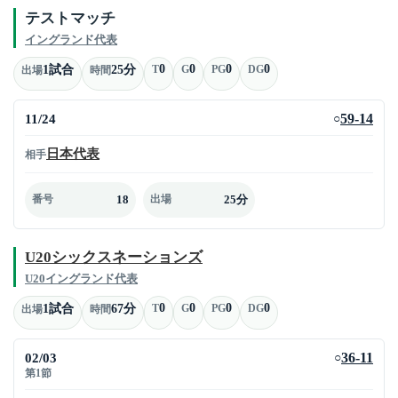
テストマッチ
イングランド代表
0
0
0
0
1試合
25分
T
G
PG
DG
出場
時間
11/24
59-14
○
日本代表
相手
18
25分
番号
出場
U20シックスネーションズ
U20イングランド代表
0
0
0
0
1試合
67分
T
G
PG
DG
出場
時間
02/03
36-11
○
第1節