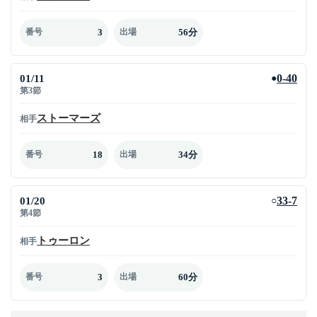
3
56分
番号
出場
01/11
0-40
●
第3節
ストーマーズ
相手
18
34分
番号
出場
01/20
33-7
○
第4節
トゥーロン
相手
3
60分
番号
出場