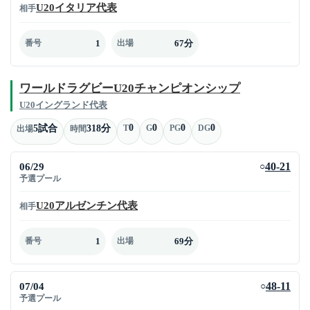
U20イタリア代表
相手
1
67分
番号
出場
ワールドラグビーU20チャンピオンシップ
U20イングランド代表
0
0
0
0
5試合
318分
T
G
PG
DG
出場
時間
06/29
40-21
○
予選プール
U20アルゼンチン代表
相手
1
69分
番号
出場
07/04
48-11
○
予選プール