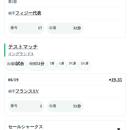
第2節
フィジー代表
相手
17
32分
番号
出場
テストマッチ
イングランドA
0
0
0
0
1試合
51分
T
G
PG
DG
出場
時間
06/19
19-35
●
フランスXV
相手
1
51分
番号
出場
セールシャークス