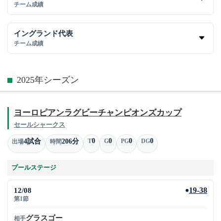
チーム成績
イングランド代表
チーム成績
2025年シーズン
ヨーロピアンラグビーチャンピオンズカップ
セールシャークス
0
0
0
0
4試合
206分
T
G
PG
DG
出場
時間
プールステージ
12/08
19-38
●
第1節
グラスゴー
相手