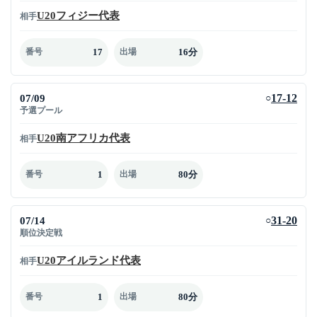
U20フィジー代表
相手
17
16分
番号
出場
07/09
17-12
○
予選プール
U20南アフリカ代表
相手
1
80分
番号
出場
07/14
31-20
○
順位決定戦
U20アイルランド代表
相手
1
80分
番号
出場