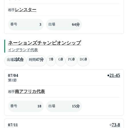
レンスター
相手
3
64分
番号
出場
ネーションズチャンピオンシップ
イングランド代表
0
0
0
0
2試合
47分
T
G
PG
DG
出場
時間
07/04
21-45
●
第1節
南アフリカ代表
相手
18
15分
番号
出場
07/11
73-8
○