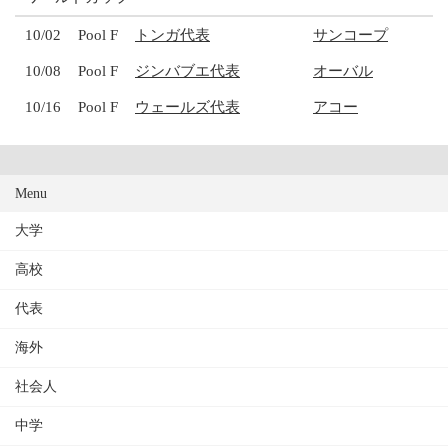
10/02
Pool F
トンガ代表
サンコープ
10/08
Pool F
ジンバブエ代表
オーバル
10/16
Pool F
ウェールズ代表
アコー
Menu
大学
高校
代表
海外
社会人
中学