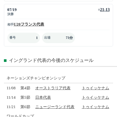
07/19
21-13
○
決勝
U20フランス代表
相手
1
73分
番号
出場
イングランド代表の今後のスケジュール
ネーションズチャンピオンシップ
11/08
第4節
オーストラリア代表
トゥイッケナム
11/14
第5節
日本代表
トゥイッケナム
11/21
第6節
ニュージーランド代表
トゥイッケナム
ワールドカップ