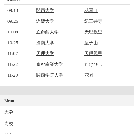
09/13
関西大学
花園Ⅱ
09/26
近畿大学
紀三井寺
10/04
立命館大学
天理親里
10/25
摂南大学
皇子山
11/07
天理大学
天理親里
11/22
京都産業大学
たけびし
11/29
関西学院大学
花園
Menu
大学
高校