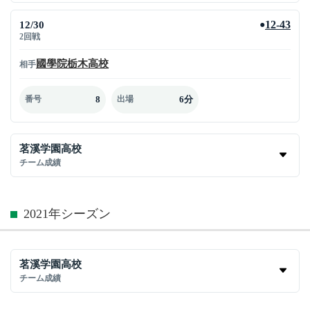
12/30
12-43
●
2回戦
國學院栃木高校
相手
8
6分
番号
出場
茗溪学園高校
チーム成績
2021年シーズン
茗溪学園高校
チーム成績