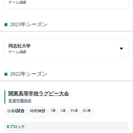
チーム成績
2023年シーズン
同志社大学
チーム成績
2022年シーズン
関東高等学校ラグビー大会
茗溪学園高校
0
0
0
0
1試合
30分
T
G
PG
DG
出場
時間
Bブロック