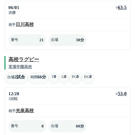
06/05
63-5
○
決勝
日川高校
相手
21
30分
番号
出場
高校ラグビー
茗溪学園高校
0
0
0
0
2試合
66分
T
G
PG
DG
出場
時間
12/28
53-0
○
1回戦
光泉高校
相手
8
60分
番号
出場