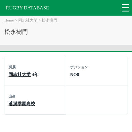
RUGBY DATABASE
Home
同志社大学
松永樹門
松永樹門
所属
ポジション
同志社大学
4年
NO8
出身
茗溪学園高校